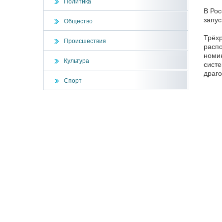
Политика
В Рос
запус
Общество
Трёхр
Происшествия
распо
номин
Культура
систе
драго
Спорт