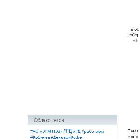
На об
собор
— «Н
Облако тегов
#ГД
Памят
#АО «ЭПМ-НЭЗ»
#ГД #работаем
монет
#ДеловойКофе
#Кобилев