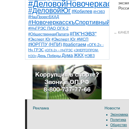
#ДеловойНовочеркасск
эксзе
Росси
#ДеловойЮг
#Кобилев
#НЭВЗ
#НацПроектБКАД
#НовочеркасскъСпортивный
#НчГРЭС ПАО ОГК-2
←
КАЧЕЛ
#ПК"НЭВЗ"
#ОбщественнаяПалата
#Эксперт Юг
#Эксперт Юг #МСП
#ЮРГПУ (НПИ)
#работаем
«ОГК-2» -
Нч ГРЭС
«ОГК-2» – НчГРЭС
«ЭНЕРГОПРОМ-
Дума
ЖКХ
НЭВЗ
День Победы
НЭЗ»
ТНТ
НчГРЭС
Победа
Собор
ТПП
благоустройство
ветераны
выборы
дети
дороги
казаки
коррупция
космос
парк
общественная палата
пожар
роща
спорт
художники
театр
транспорт
Реклама
Новости
Экономика
Политика
Общество