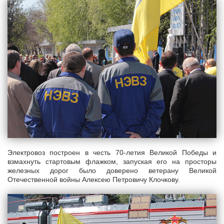
Электровоз построен в честь 70-летия Великой Победы и
взмахнуть стартовым флажком, запуская его на просторы
железных дорог было доверено ветерану Великой
Отечественной войны Алексею Петровичу Клочкову.