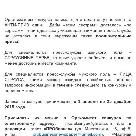
Организаторы конкурса понимают, что талантов у нас много, а
АНТИ-ПРИЗ один. Дабы «всем сестрам» досталось «по
серьгам» и ни одна заслуживающая внимания пресс-служба
не осталась в тени, учреждены также
поощрительные
призы:
Для специалистов пресс-службы женского пола
–
СТРАУСИНЫЕ ПЕРЬЯ, которые украсят рабочее и иные не
менее достойные места номинанта.
Для специалистов пресс-службы мужского пола
– ЯЙЦА
СТРАУСА, коими можно закидать назойливых авторов
запросов информации в течение следующего за конкурсным
периодом года.
Заявки на конкурс принимаются
с 1 апреля по 25 декабря
2015 года.
Присылать их можно в Оргкомитет конкурса по
электронному адресу
: nko.aksinya@gmail.com или
в
редакции газет «ПРОбизнес»
(ул. Московская, 6, оф.8,
e_mail
probusinessnewspaper@gmail.com
),
«Частная