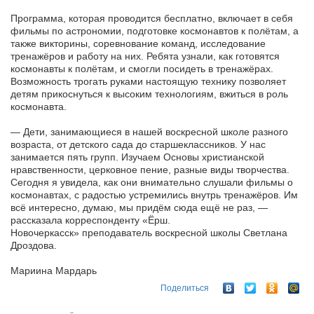
Программа, которая проводится бесплатно, включает в себя
фильмы по астрономии, подготовке космонавтов к полётам, а
также викторины, соревнование команд, исследование
тренажёров и работу на них. Ребята узнали, как готовятся
космонавты к полётам, и смогли посидеть в тренажёрах.
Возможность трогать руками настоящую технику позволяет
детям прикоснуться к высоким технологиям, вжиться в роль
космонавта.
— Дети, занимающиеся в нашей воскресной школе разного
возраста, от детского сада до старшеклассников. У нас
занимается пять групп. Изучаем Основы христианской
нравственности, церковное пение, разные виды творчества.
Сегодня я увидела, как они внимательно слушали фильмы о
космонавтах, с радостью устремились внутрь тренажёров. Им
всё интересно, думаю, мы придём сюда ещё не раз, —
рассказала корреспонденту «Ёрш.
Новочеркасск» преподаватель воскресной школы Светлана
Дроздова.
Мариина Мардарь
Поделиться