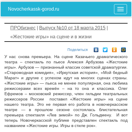
Novocherkassk-gorod.ru
ПРОбизнес
|
Выпуск №10 от 18 марта 2015
|
«Жестокие игры» на сцене и в жизни
Поделиться
У нас снова премьера. На сцене Казачьего драматического
театра – спектакль по пьесе Алексея Арбузова «Жестокие
игры». Арбузов — признанный классик советской драматургии.
«Старомодная комедия», «Иркутская история», «Мой бедный
Марат» и другие с успехом идут на многих сценах страны.
«Жестокие игры» — пьеса не менее популярная, она любима
режиссерами всех времён – на то она и классика. Олег
Ефремов – московский режиссер, член гильдии театральных
режиссеров России поставил «Жестокие игры» на сцене
нашего театра. Это не первая его работа в новочеркасском
театре — в прошлом сезоне состоялась блистательная
премьера спектакля «Лев зимой» по Дж. Гольдмену. И вот
теперь Новочеркасской публике представлен спектакль под
названием «Жестокие игры. Игры в стиле рок».