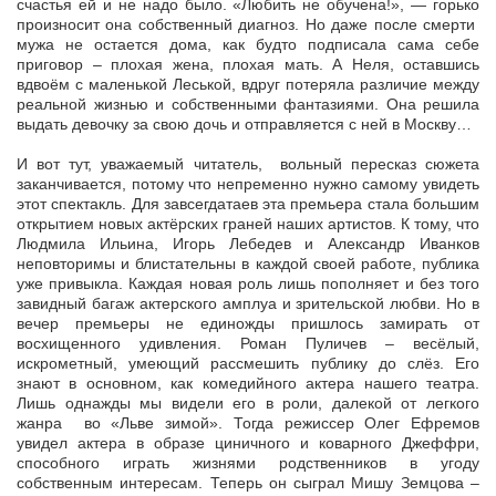
счастья ей и не надо было. «Любить не обучена!», — горько
произносит она собственный диагноз. Но даже после смерти
мужа не остается дома, как будто подписала сама себе
приговор – плохая жена, плохая мать. А Неля, оставшись
вдвоём с маленькой Леськой, вдруг потеряла различие между
реальной жизнью и собственными фантазиями. Она решила
выдать девочку за свою дочь и отправляется с ней в Москву…
И вот тут, уважаемый читатель, вольный пересказ сюжета
заканчивается, потому что непременно нужно самому увидеть
этот спектакль. Для завсегдатаев эта премьера стала большим
открытием новых актёрских граней наших артистов. К тому, что
Людмила Ильина, Игорь Лебедев и Александр Иванков
неповторимы и блистательны в каждой своей работе, публика
уже привыкла. Каждая новая роль лишь пополняет и без того
завидный багаж актерского амплуа и зрительской любви. Но в
вечер премьеры не единожды пришлось замирать от
восхищенного удивления. Роман Пуличев – весёлый,
искрометный, умеющий рассмешить публику до слёз. Его
знают в основном, как комедийного актера нашего театра.
Лишь однажды мы видели его в роли, далекой от легкого
жанра во «Льве зимой». Тогда режиссер Олег Ефремов
увидел актера в образе циничного и коварного Джеффри,
способного играть жизнями родственников в угоду
собственным интересам. Теперь он сыграл Мишу Земцова –