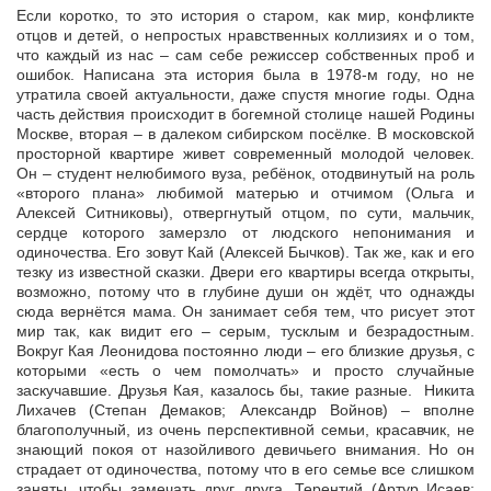
Если коротко, то это история о старом, как мир, конфликте
отцов и детей, о непростых нравственных коллизиях и о том,
что каждый из нас – сам себе режиссер собственных проб и
ошибок. Написана эта история была в 1978-м году, но не
утратила своей актуальности, даже спустя многие годы. Одна
часть действия происходит в богемной столице нашей Родины
Москве, вторая – в далеком сибирском посёлке. В московской
просторной квартире живет современный молодой человек.
Он – студент нелюбимого вуза, ребёнок, отодвинутый на роль
«второго плана» любимой матерью и отчимом (Ольга и
Алексей Ситниковы), отвергнутый отцом, по сути, мальчик,
сердце которого замерзло от людского непонимания и
одиночества. Его зовут Кай (Алексей Бычков). Так же, как и его
тезку из известной сказки. Двери его квартиры всегда открыты,
возможно, потому что в глубине души он ждёт, что однажды
сюда вернётся мама. Он занимает себя тем, что рисует этот
мир так, как видит его – серым, тусклым и безрадостным.
Вокруг Кая Леонидова постоянно люди – его близкие друзья, с
которыми «есть о чем помолчать» и просто случайные
заскучавшие. Друзья Кая, казалось бы, такие разные. Никита
Лихачев (Степан Демаков; Александр Войнов) – вполне
благополучный, из очень перспективной семьи, красавчик, не
знающий покоя от назойливого девичьего внимания. Но он
страдает от одиночества, потому что в его семье все слишком
заняты, чтобы замечать друг друга. Терентий (Артур Исаев;