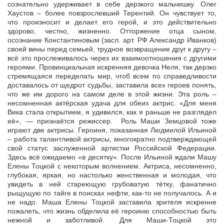
сознательно удерживает в себе дерзкого мальчишку. Олег
Хаустов – более повзрослевший Терентий. Он чувствует то,
что произносит и делает его герой, и это действительно
здорово, честно, жизненно. Отторжение отца сыном,
осознание Константиновым (засл. арт. РФ Александр Иванков)
своей вины перед семьей, трудное возвращение друг к другу –
всё это прослеживалось через их взаимоотношения с другими
героями. Провинциальная искренняя девочка Неля, так дерзко
стремящаяся переделать мир, чтоб всем по справедливости
доставалось от щедрот судьбы, заставила всех героев понять,
что же им дорого на самом деле в этой жизни. Эта роль –
несомненная актёрская удача для обеих актрис. «Для меня
Вика стала открытием, я удивился, как я раньше не разглядел
её», — признаётся режиссер. Роль Маши Земцовой тоже
играют две актрисы. Героиня, показанная Людмилой Ильиной
– работа талантливой актрисы, многократно подтверждающей
свой статус заслуженной артистки Российской Федерации.
Здесь всё ожидаемо «в десятку». После Ильиной ждали Машу
Елены Тоцкой с некоторым волнением. Актриса, несомненно,
глубокая, яркая, но настолько женственная и молодая, что
увидеть в ней стареющую грубоватую тётку, фанатично
рыщущую по тайге в поисках нефти, как-то не получалось. А и
не надо. Маша Елены Тоцкой заставила зрителя искренне
пожалеть, что жизнь обделила её героиню способностью быть
нежной и заботливой. Для Маши-Тоцкой это