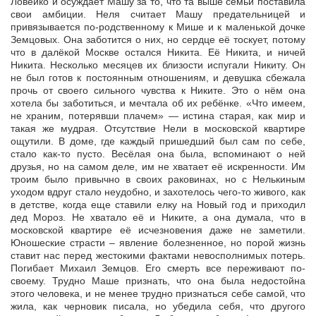
Ловейко и осуждает Машу за то, что та выше семьи поставила
свои амбиции. Неля считает Машу предательницей и
привязывается по-родственному к Мише и к маленькой дочке
Земцовых. Она заботится о них, но сердце её тоскует, потому
что в далёкой Москве остался Никита. Её Никита, и ничей
Никита. Несколько месяцев их близости испугали Никиту. Он
не был готов к постоянным отношениям, и девушка сбежала
прочь от своего сильного чувства к Никите. Это о нём она
хотела бы заботиться, и мечтала об их ребёнке. «Что имеем,
не храним, потерявши плачем» — истина старая, как мир и
такая же мудрая. Отсутствие Нели в московской квартире
ощутили. В доме, где каждый пришедший был сам по себе,
стало как-то пусто. Весёлая она была, вспоминают о ней
друзья, но на самом деле, им не хватает её искренности. Им
троим было привычно в своих раковинах, но с Нелькиным
уходом вдруг стало неудобно, и захотелось чего-то живого, как
в детстве, когда еще ставили елку на Новый год и приходил
дед Мороз. Не хватало её и Никите, а она думала, что в
московской квартире её исчезновения даже не заметили.
Юношеские страсти – явление болезненное, но порой жизнь
ставит нас перед жестокими фактами невосполнимых потерь.
Погибает Михаил Земцов. Его смерть все переживают по-
своему. Трудно Маше признать, что она была недостойна
этого человека, и не менее трудно признаться себе самой, что
жила, как черновик писала, но убедила себя, что другого