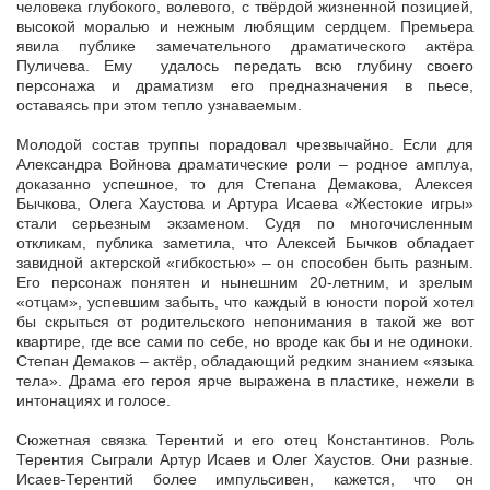
человека глубокого, волевого, с твёрдой жизненной позицией,
высокой моралью и нежным любящим сердцем. Премьера
явила публике замечательного драматического актёра
Пуличева. Ему удалось передать всю глубину своего
персонажа и драматизм его предназначения в пьесе,
оставаясь при этом тепло узнаваемым.
Молодой состав труппы порадовал чрезвычайно. Если для
Александра Войнова драматические роли – родное амплуа,
доказанно успешное, то для Степана Демакова, Алексея
Бычкова, Олега Хаустова и Артура Исаева «Жестокие игры»
стали серьезным экзаменом. Судя по многочисленным
откликам, публика заметила, что Алексей Бычков обладает
завидной актерской «гибкостью» – он способен быть разным.
Его персонаж понятен и нынешним 20-летним, и зрелым
«отцам», успевшим забыть, что каждый в юности порой хотел
бы скрыться от родительского непонимания в такой же вот
квартире, где все сами по себе, но вроде как бы и не одиноки.
Степан Демаков – актёр, обладающий редким знанием «языка
тела». Драма его героя ярче выражена в пластике, нежели в
интонациях и голосе.
Сюжетная связка Терентий и его отец Константинов. Роль
Терентия Сыграли Артур Исаев и Олег Хаустов. Они разные.
Исаев-Терентий более импульсивен, кажется, что он