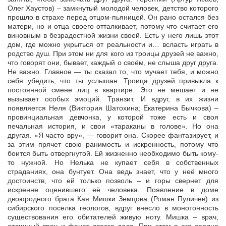
Олег Хаустов) – замкнутый молодой человек, детство которого
прошло в страхе перед отцом-пьяницей. Он рано остался без
матери, но и отца своего отталкивает, потому что считает его
виновным в безрадостной жизни своей. Есть у него лишь этот
дом, где можно укрыться от реальности и… всласть играть в
родство душ. При этом ни для кого из троицы друзей не важно,
что говорят они, бывает, каждый о своём, не слыша друг друга.
Не важно. Главное — ты сказал то, что мучает тебя, и можно
себя убедить, что ты услышан. Троица друзей привыкла к
постоянной смене лиц в квартире. Это не мешает и не
вызывает особых эмоций. Транзит. И вдруг, в их жизни
появляется Неля (Виктория Шатохина; Екатерина Бычкова) –
провинциальная девчонка, у которой тоже есть и своя
печальная история, и свои «тараканы в голове». Но она
другая. «Я часто вру», — говорит она. Скорее фантазирует, и
за этим прячет свою ранимость и искренность, потому что
боится быть отвергнутой. Ей жизненно необходимо быть кому-
то нужной. Но Нелька не купает себя в собственных
страданиях, она бунтует. Она ведь знает, что у неё много
достоинств, что ей только позволь – и горы свернет для
искренне оценившего её человека. Появление в доме
двоюродного брата Кая Мишки Земцова (Роман Пуличев) из
сибирского поселка геологов, вдруг внесло в монотонность
существования его обитателей живую ноту. Мишка – врач,