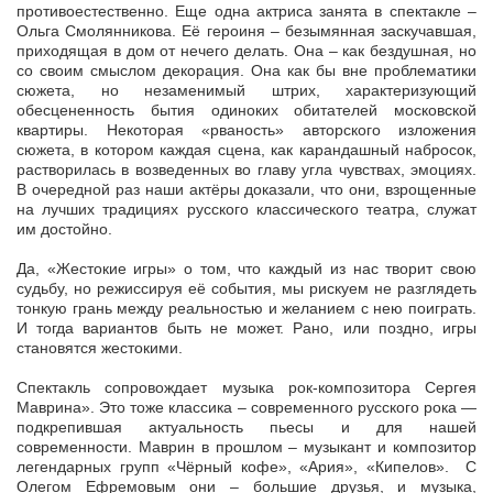
противоестественно. Еще одна актриса занята в спектакле –
Ольга Смолянникова. Её героиня – безымянная заскучавшая,
приходящая в дом от нечего делать. Она – как бездушная, но
со своим смыслом декорация. Она как бы вне проблематики
сюжета, но незаменимый штрих, характеризующий
обесцененность бытия одиноких обитателей московской
квартиры. Некоторая «рваность» авторского изложения
сюжета, в котором каждая сцена, как карандашный набросок,
растворилась в возведенных во главу угла чувствах, эмоциях.
В очередной раз наши актёры доказали, что они, взрощенные
на лучших традициях русского классического театра, служат
им достойно.
Да, «Жестокие игры» о том, что каждый из нас творит свою
судьбу, но режиссируя её события, мы рискуем не разглядеть
тонкую грань между реальностью и желанием с нею поиграть.
И тогда вариантов быть не может. Рано, или поздно, игры
становятся жестокими.
Спектакль сопровождает музыка рок-композитора Сергея
Маврина». Это тоже классика – современного русского рока —
подкрепившая актуальность пьесы и для нашей
современности. Маврин в прошлом – музыкант и композитор
легендарных групп «Чёрный кофе», «Ария», «Кипелов». С
Олегом Ефремовым они – большие друзья, и музыка,