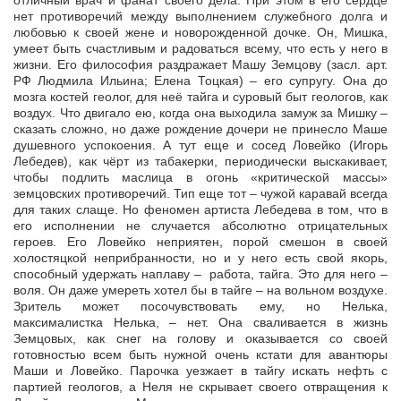
отличный врач и фанат своего дела. При этом в его сердце
нет противоречий между выполнением служебного долга и
любовью к своей жене и новорожденной дочке. Он, Мишка,
умеет быть счастливым и радоваться всему, что есть у него в
жизни. Его философия раздражает Машу Земцову (засл. арт.
РФ Людмила Ильина; Елена Тоцкая) – его супругу. Она до
мозга костей геолог, для неё тайга и суровый быт геологов, как
воздух. Что двигало ею, когда она выходила замуж за Мишку –
сказать сложно, но даже рождение дочери не принесло Маше
душевного успокоения. А тут еще и сосед Ловейко (Игорь
Лебедев), как чёрт из табакерки, периодически выскакивает,
чтобы подлить маслица в огонь «критической массы»
земцовских противоречий. Тип еще тот – чужой каравай всегда
для таких слаще. Но феномен артиста Лебедева в том, что в
его исполнении не случается абсолютно отрицательных
героев. Его Ловейко неприятен, порой смешон в своей
холостяцкой неприбранности, но и у него есть свой якорь,
способный удержать наплаву – работа, тайга. Это для него –
воля. Он даже умереть хотел бы в тайге – на вольном воздухе.
Зритель может посочувствовать ему, но Нелька,
максималистка Нелька, – нет. Она сваливается в жизнь
Земцовых, как снег на голову и оказывается со своей
готовностью всем быть нужной очень кстати для авантюры
Маши и Ловейко. Парочка уезжает в тайгу искать нефть с
партией геологов, а Неля не скрывает своего отвращения к