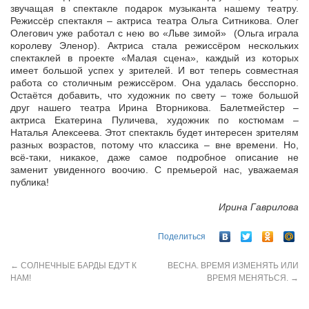
звучащая в спектакле подарок музыканта нашему театру.
Режиссёр спектакля – актриса театра Ольга Ситникова. Олег
Олегович уже работал с нею во «Льве зимой» (Ольга играла
королеву Эленор). Актриса стала режиссёром нескольких
спектаклей в проекте «Малая сцена», каждый из которых
имеет большой успех у зрителей. И вот теперь совместная
работа со столичным режиссёром. Она удалась бесспорно.
Остаётся добавить, что художник по свету – тоже большой
друг нашего театра Ирина Вторникова. Балетмейстер –
актриса Екатерина Пуличева, художник по костюмам –
Наталья Алексеева. Этот спектакль будет интересен зрителям
разных возрастов, потому что классика – вне времени. Но,
всё-таки, никакое, даже самое подробное описание не
заменит увиденного воочию. С премьерой нас, уважаемая
публика!
Ирина Гаврилова
Поделиться
←
СОЛНЕЧНЫЕ БАРДЫ ЕДУТ К
ВЕСНА. ВРЕМЯ ИЗМЕНЯТЬ ИЛИ
НАМ!
ВРЕМЯ МЕНЯТЬСЯ.
→