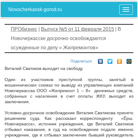
Novocherkassk-gorod.ru
ПРОбизнес
|
Выпуск №5 от 11 февраля 2015
| В
Новочеркасске досрочно освобождаются
осужденные по делу « Жилремонтов»
Поделиться
Виталий Сватиков выходит на свободу
Один из участников преступной группы, занятый в
мошеннических схемах по выводу из управляющих компаний
Новочеркасска ООО «Жилремонт 1 – 8» денежных средств,
собранных с населения в счет оплаты ЖКУ, выходит из
заключения.
Условно-досрочное освобождение Виталия Сватикова принято
решением суда. Как рассказал корреспонденту «Ёрш.
Новочеркасск», источник учреждения, где Виталий Сватиков
отбывал наказание, в суд на освобождение подало именно
учреждение, где и отбывал заключение бывший руководитель