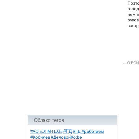
Поэто
город
нем п
руков
востр
←
О ВОЙ
Облако тегов
#ГД
#АО «ЭПМ-НЭЗ»
#ГД #работаем
#ДеловойКофе
#Кобилев