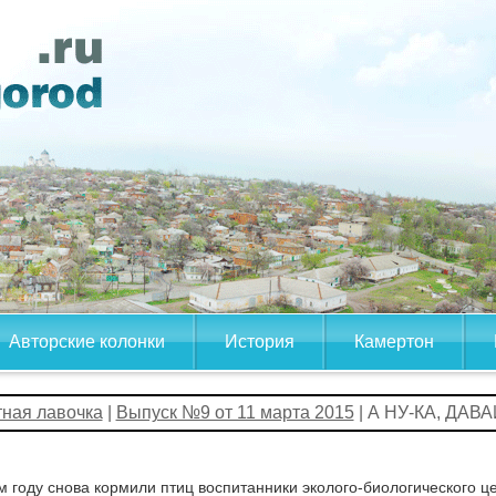
Авторские колонки
История
Камертон
тная лавочка
|
Выпуск №9 от 11 марта 2015
| А НУ-КА, ДАВ
м году снова кормили птиц воспитанники эколого-биологического ц