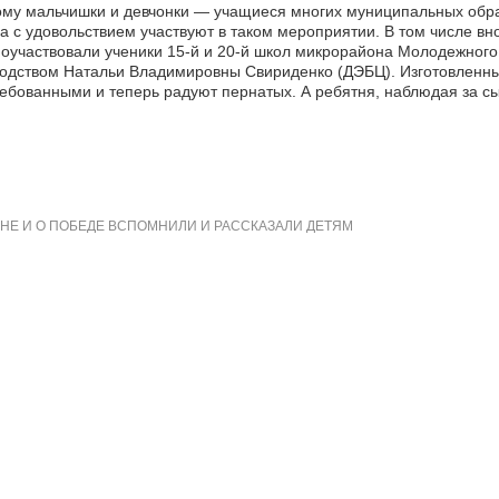
му мальчишки и девчонки — учащиеся многих муниципальных обра
а с удовольствием участвуют в таком мероприятии. В том числе вно
оучаствовали ученики 15-й и 20-й школ микрорайона Молодежног
одством Натальи Владимировны Свириденко (ДЭБЦ). Изготовленные
ебованными и теперь радуют пернатых. А ребятня, наблюдая за с
НЕ И О ПОБЕДЕ ВСПОМНИЛИ И РАССКАЗАЛИ ДЕТЯМ