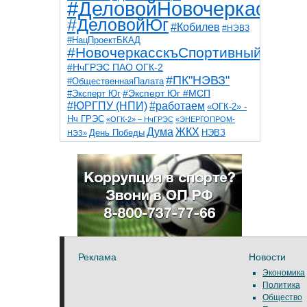
#ДеловойНовочеркасск
#ДеловойЮг
#Кобилев
#НЭВЗ
#НацПроектБКАД
#НовочеркасскъСпортивный
#НчГРЭС ПАО ОГК-2
#ПК"НЭВЗ"
#ОбщественнаяПалата
#Эксперт Юг
#Эксперт Юг #МСП
#ЮРГПУ (НПИ)
#работаем
«ОГК-2» -
Нч ГРЭС
«ОГК-2» – НчГРЭС
«ЭНЕРГОПРОМ-
Дума
ЖКХ
НЭВЗ
День Победы
НЭЗ»
ТНТ
НчГРЭС
Победа
Собор
ТПП
благоустройство
ветераны
выборы
дети
дороги
казаки
коррупция
космос
парк
общественная палата
пожар
роща
спорт
художники
театр
транспорт
Реклама
Новости
Экономика
Политика
Общество