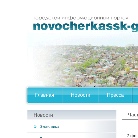
Главная
Новости
Пресса
Час
Новости
Экономика
2 фев