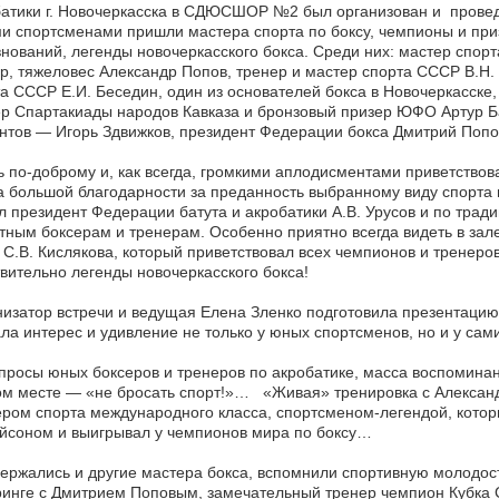
атики г. Новочеркасска в СДЮСШОР №2 был организован и провед
и спортсменами пришли мастера спорта по боксу, чемпионы и пр
нований, легенды новочеркасского бокса. Среди них: мастер спо
р, тяжеловес Александр Попов, тренер и мастер спорта СССР В.Н. 
а СССР Е.И. Беседин, один из основателей бокса в Новочеркасске
р Спартакиады народов Кавказа и бронзовый призер ЮФО Артур Б
нтов — Игорь Здвижков, президент Федерации бокса Дмитрий Попо
 по-доброму и, как всегда, громкими аплодисментами приветствов
 большой благодарности за преданность выбранному виду спорта
л президент Федерации батута и акробатики А.В. Урусов и по тра
тным боксерам и тренерам. Особенно приятно всегда видеть в зал
С.В. Кислякова, который приветствовал всех чемпионов и тренеро
вительно легенды новочеркасского бокса!
изатор встречи и ведущая Елена Зленко подготовила презентацию 
ла интерес и удивление не только у юных спортсменов, но и у сам
росы юных боксеров и тренеров по акробатике, масса воспоминани
ом месте — «не бросать спорт!»… «Живая» тренировка с Алекса
ром спорта международного класса, спортсменом-легендой, котор
йсоном и выигрывал у чемпионов мира по боксу…
ержались и другие мастера бокса, вспомнили спортивную молод
инге с Дмитрием Поповым, замечательный тренер чемпион Кубка С