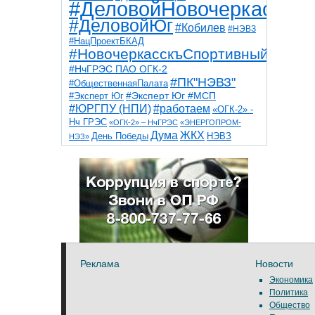
#ДеловойНовочеркасск
#ДеловойЮг
#Кобилев
#НЭВЗ
#НацПроектБКАД
#НовочеркасскъСпортивный
#НчГРЭС ПАО ОГК-2
#ПК"НЭВЗ"
#ОбщественнаяПалата
#Эксперт Юг
#Эксперт Юг #МСП
#ЮРГПУ (НПИ)
#работаем
«ОГК-2» -
Нч ГРЭС
«ОГК-2» – НчГРЭС
«ЭНЕРГОПРОМ-
Дума
ЖКХ
НЭВЗ
День Победы
НЭЗ»
ТНТ
НчГРЭС
Победа
Собор
ТПП
благоустройство
ветераны
выборы
дети
дороги
казаки
коррупция
космос
парк
общественная палата
пожар
роща
спорт
художники
театр
транспорт
Реклама
Новости
Экономика
Политика
Общество