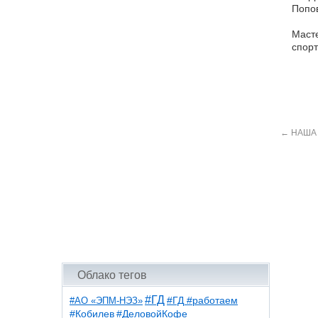
Попов
Масте
спорт
←
НАША
Облако тегов
#ГД
#АО «ЭПМ-НЭЗ»
#ГД #работаем
#ДеловойКофе
#Кобилев