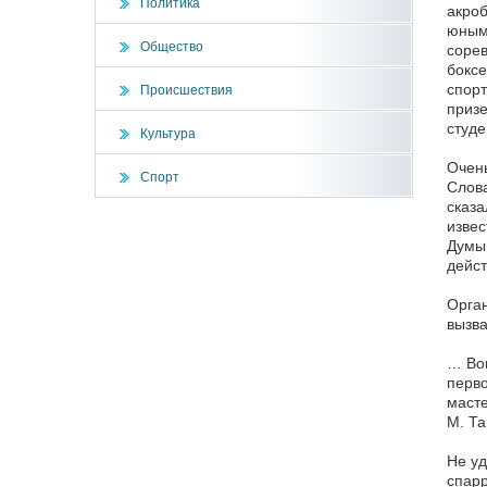
Политика
акроб
юным
Общество
сорев
боксе
спорт
Происшествия
призе
студе
Культура
Очень
Спорт
Слова
сказа
извес
Думы 
дейст
Орган
вызва
… Воп
перв
масте
М. Та
Не уд
спарр