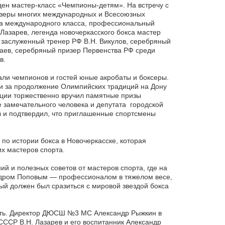
ен мастер-класс «Чемпионы-детям». На встречу с
изеры многих международных и Всесоюзных
рта международного класса, профессиональный
Лазарев, легенда новочеркасского бокса мастер
, заслуженный тренер РФ В.Н. Викулов, серебряный
аев, серебряный призер Первенства РФ среди
в.
али чемпионов и гостей юные акробаты и боксеры.
 и за продолжение Олимпийских традиций на Дону
диции торжественно вручил памятные призы
е замечательного человека и депутата городской
в и подтвердил, что приглашенные спортсмены
по истории бокса в Новочеркасске, которая
их мастеров спорта.
й и полезных советов от мастеров спорта, где на
ндром Поповым — профессионалом в тяжелом весе,
ый должен был сразиться с мировой звездой бокса
ость. Директор ДЮСШ №3 МС Александр Рыжкин в
ССР В.Н. Лазарев и его воспитанник Александр