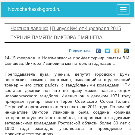
Novocherkassk-gorod.ru
Частная лавочка
|
Выпуск №4 от 4 февраля 2015
|
ТУРНИР ПАМЯТИ ВИКТОРА ЕМЯШЕВА
Поделиться
14-15 февраля в Новочеркасске пройдет турнир памяти В.И.
Емяшева. Виктора Ивановича мы потеряли год назад…
Преподаватель вуза, ученый, депутат городской Думы
нескольких созывов, спортсмен, выдающийся студенческий
тренер – его стаж работы с гандбольными командами НПИ
составил десятки лет. Его по праву можно назвать отцом
новочеркасского гандбола. Именно он в далеком 1971 году
придумал турнир памяти Героя Советского Союза Галины
Петровой и организовывал его вплоть до 2011 года. По личной
инициативе Виктора Ивановича была создана команда
ветеранов студенческого гандбола, которая вместе с другими
ветеранскими командами Ростовской области более 30 лет с
1980 года ежегодно участвовала в проводимых в
Новочеркасске турнирах.