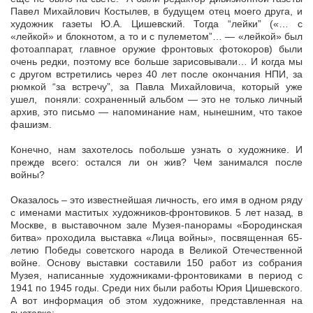
Павел Михайлович Костылев, в будущем отец моего друга, и
художник газеты Ю.А. Цишевский. Тогда “лейки” («… с
«лейкой» и блокнотом, а то и с пулеметом”… — «лейкой» был
фотоаппарат, главное оружие фронтовых фотокоров) были
очень редки, поэтому все больше зарисовывали… И когда мы
с другом встретились через 40 лет после окончания НПИ, за
рюмкой “за встречу”, за Павла Михайловича, который уже
ушел, поняли: сохраненный альбом — это не только личный
архив, это письмо — напоминание нам, нынешним, что такое
фашизм.
Конечно, нам захотелось побольше узнать о художнике. И
прежде всего: остался ли он жив? Чем занимался после
войны?
Оказалось – это известнейшая личность, его имя в одном ряду
с именами маститых художников-фронтовиков. 5 лет назад, в
Москве, в выставочном зале Музея-панорамы «Бородинская
битва» проходила выставка «Лица войны», посвященная 65-
летию Победы советского народа в Великой Отечественной
войне. Основу выставки составили 150 работ из собрания
Музея, написанные художниками-фронтовиками в период с
1941 по 1945 годы. Среди них были работы Юрия Цишевского.
А вот информация об этом художнике, представленная на