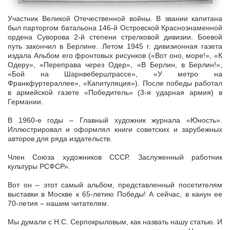
Участник Великой Отечественной войны. В звании капитана
был парторгом батальона 146-й Островской Краснознаменной
ордена Суворова 2-й степени стрелковой дивизии. Боевой
путь закончил в Берлине. Летом 1945 г. дивизионная газета
издала Альбом его фронтовых рисунков («Вот оно, море!», «К
Одеру», «Переправа через Одер», «В Берлин, в Берлин!»,
«Бой на Шарнвеберштрассе», «У метро на
Франкфуртераллее», «Капитуляция»). После победы работал
в армейской газете «Победитель» (3-я ударная армия) в
Германии.
В 1960-е годы – Главный художник журнала «Юность».
Иллюстрировал и оформлял книги советских и зарубежных
авторов для ряда издательств.
Член Союза художников СССР. Заслуженный работник
культуры РСФСР».
Вот он – этот самый альбом, представленный посетителям
выставки в Москве к 65-летию Победы! А сейчас, в канун ее
70-летия – нашим читателям.
Мы думали с Н.С. Серпокрыловым, как назвать нашу статью. И