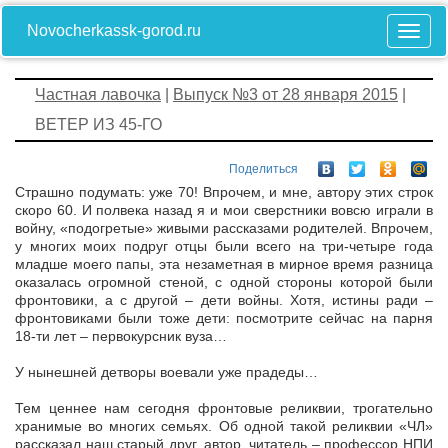
Novocherkassk-gorod.ru
Частная лавочка
|
Выпуск №3 от 28 января 2015
|
ВЕТЕР ИЗ 45-ГО
Поделиться
Страшно подумать: уже 70! Впрочем, и мне, автору этих строк
скоро 60. И полвека назад я и мои сверстники вовсю играли в
войну, «подогретые» живыми рассказами родителей. Впрочем,
у многих моих подруг отцы были всего на три-четыре года
младше моего папы, эта незаметная в мирное время разница
оказалась огромной стеной, с одной стороны которой были
фронтовики, а с другой – дети войны. Хотя, истины ради –
фронтовиками были тоже дети: посмотрите сейчас на парня
18-ти лет – первокурсник вуза…
У нынешней детворы воевали уже прадеды…
Тем ценнее нам сегодня фронтовые реликвии, трогательно
хранимые во многих семьях. Об одной такой реликвии «ЧЛ»
рассказал наш старый друг, автор, читатель – профессор НПИ