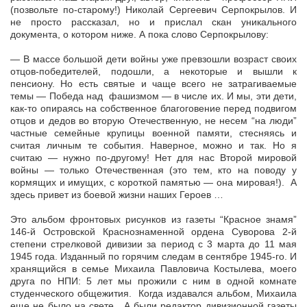
(позвольте по-старому!) Николай Сергеевич Серпокрылов. И
не просто рассказал, но и прислал скан уникального
документа, о котором ниже. А пока слово Серпокрылову:
— В массе большой дети войны уже превзошли возраст своих
отцов-победителей, подошли, а некоторые и вышли к
пенсиону. Но есть святые и чаще всего не затрагиваемые
темы — Победа над фашизмом — в числе их. И мы, эти дети,
как-то опираясь на собственное благоговение перед подвигом
отцов и дедов во вторую Отечественную, не несем “на люди”
частные семейные крупицы военной памяти, стесняясь и
считая личным те события. Наверное, можно и так. Но я
считаю — нужно по-другому! Нет для нас Второй мировой
войны — только Отечественная (это тем, кто на поводу у
кормящих и имущих, с короткой памятью — она мировая!). А
здесь привет из боевой жизни наших Героев …
Это альбом фронтовых рисунков из газеты “Красное знамя”
146-й Островской Краснознаменной ордена Суворова 2-й
степени стрелковой дивизии за период с 3 марта до 11 мая
1945 года. Изданный по горячим следам в сентябре 1945-го. И
хранящийся в семье Михаила Павловича Костылева, моего
друга по НПИ: 5 лет мы прожили с ним в одной комнате
студенческого общежития. Когда издавался альбом, Михаила
еще не было на свете. А были редактор дивизионной газеты