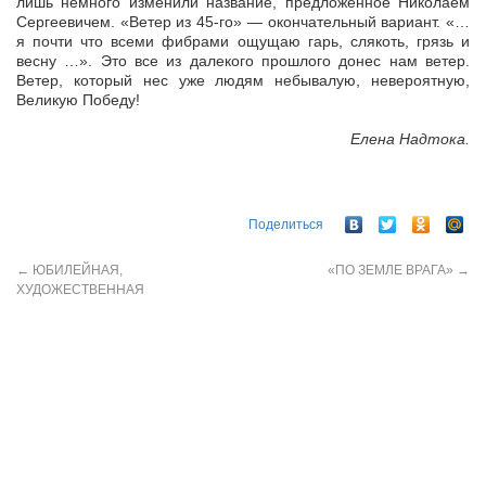
лишь немного изменили название, предложенное Николаем
Сергеевичем. «Ветер из 45-го» — окончательный вариант. «…
я почти что всеми фибрами ощущаю гарь, слякоть, грязь и
весну …». Это все из далекого прошлого донес нам ветер.
Ветер, который нес уже людям небывалую, невероятную,
Великую Победу!
Елена Надтока.
Поделиться
←
ЮБИЛЕЙНАЯ,
«ПО ЗЕМЛЕ ВРАГА»
→
ХУДОЖЕСТВЕННАЯ