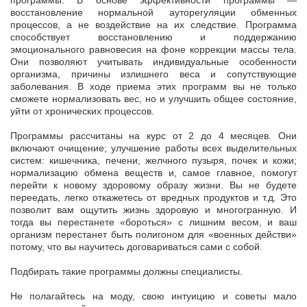
программы. В основе эффективности программы —
восстановление нормальной ауторегуляции обменных
процессов, а не воздействие на их следствие. Программа
способствует восстановлению и поддержанию
эмоционального равновесия на фоне коррекции массы тела.
Они позволяют учитывать индивидуальные особенности
организма, причины излишнего веса и сопутствующие
заболевания. В ходе приема этих программ вы не только
сможете нормализовать вес, но и улучшить общее состояние,
уйти от хронических процессов.
Программы рассчитаны на курс от 2 до 4 месяцев. Они
включают очищение; улучшение работы всех выделительных
систем: кишечника, печени, желчного пузыря, почек и кожи;
нормализацию обмена веществ и, самое главное, помогут
перейти к новому здоровому образу жизни. Вы не будете
переедать, легко откажетесь от вредных продуктов и т.д. Это
позволит вам ощутить жизнь здоровую и многогранную. И
тогда вы перестанете «бороться» с лишним весом, и ваш
организм перестанет быть полигоном для «военных действи»
потому, что вы научитесь договариваться сами с собой.
Подбирать такие программы должны специалисты.
Не полагайтесь на моду, свою интуицию и советы мало