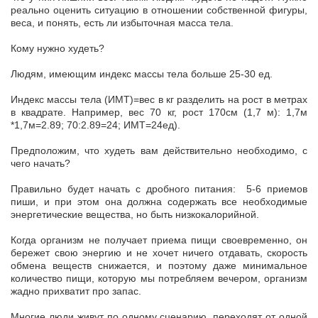
реально оценить ситуацию в отношении собственной фигуры,
веса, и понять, есть ли избыточная масса тела.
Кому нужно худеть?
Людям, имеющим индекс массы тела больше 25-30 ед.
Индекс массы тела (ИМТ)=вес в кг разделить на рост в метрах
в квадрате. Например, вес 70 кг, рост 170см (1,7 м): 1,7м
*1,7м=2.89; 70:2.89=24; ИМТ=24ед).
Предположим, что худеть вам действительно необходимо, с
чего начать?
Правильно будет начать с дробного питания: 5-6 приемов
пиши, и при этом она должна содержать все необходимые
энергетические вещества, но быть низкокалорийной.
Когда организм не получает приема пищи своевременно, он
бережет свою энергию и не хочет ничего отдавать, скорость
обмена веществ снижается, и поэтому даже минимальное
количество пищи, которую мы потребляем вечером, организм
жадно прихватит про запас.
Многие люди живут по одному сценарию, переходят от одной