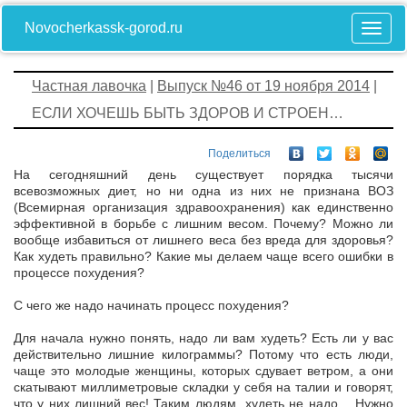
Novocherkassk-gorod.ru
Частная лавочка
|
Выпуск №46 от 19 ноября 2014
|
ЕСЛИ ХОЧЕШЬ БЫТЬ ЗДОРОВ И СТРОЕН…
Поделиться
На сегодняшний день существует порядка тысячи
всевозможных диет, но ни одна из них не признана ВОЗ
(Всемирная организация здравоохранения) как единственно
эффективной в борьбе с лишним весом. Почему? Можно ли
вообще избавиться от лишнего веса без вреда для здоровья?
Как худеть правильно? Какие мы делаем чаще всего ошибки в
процессе похудения?
С чего же надо начинать процесс похудения?
Для начала нужно понять, надо ли вам худеть? Есть ли у вас
действительно лишние килограммы? Потому что есть люди,
чаще это молодые женщины, которых сдувает ветром, а они
скатывают миллиметровые складки у себя на талии и говорят,
что у них лишний вес! Таким людям худеть не надо… Нужно