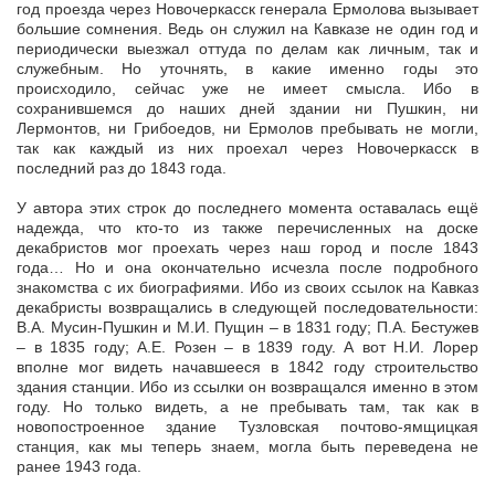
год проезда через Новочеркасск генерала Ермолова вызывает
большие сомнения. Ведь он служил на Кавказе не один год и
периодически выезжал оттуда по делам как личным, так и
служебным. Но уточнять, в какие именно годы это
происходило, сейчас уже не имеет смысла. Ибо в
сохранившемся до наших дней здании ни Пушкин, ни
Лермонтов, ни Грибоедов, ни Ермолов пребывать не могли,
так как каждый из них проехал через Новочеркасск в
последний раз до 1843 года.
У автора этих строк до последнего момента оставалась ещё
надежда, что кто-то из также перечисленных на доске
декабристов мог проехать через наш город и после 1843
года… Но и она окончательно исчезла после подробного
знакомства с их биографиями. Ибо из своих ссылок на Кавказ
декабристы возвращались в следующей последовательности:
В.А. Мусин-Пушкин и М.И. Пущин – в 1831 году; П.А. Бестужев
– в 1835 году; А.Е. Розен – в 1839 году. А вот Н.И. Лорер
вполне мог видеть начавшееся в 1842 году строительство
здания станции. Ибо из ссылки он возвращался именно в этом
году. Но только видеть, а не пребывать там, так как в
новопостроенное здание Тузловская почтово-ямщицкая
станция, как мы теперь знаем, могла быть переведена не
ранее 1943 года.