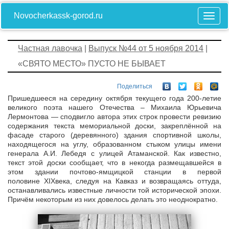
Novocherkassk-gorod.ru
Частная лавочка
|
Выпуск №44 от 5 ноября 2014
|
«СВЯТО МЕСТО» ПУСТО НЕ БЫВАЕТ
Поделиться
Пришедшееся на середину октября текущего года 200-летие
великого поэта нашего Отечества – Михаила Юрьевича
Лермонтова — сподвигло автора этих строк провести ревизию
содержания текста мемориальной доски, закреплённой на
фасаде старого (деревянного) здания спортивной школы,
находящегося на углу, образованном стыком улицы имени
генерала А.И. Лебедя с улицей Атаманской. Как известно,
текст этой доски сообщает, что в некогда размещавшейся в
этом здании почтово-ямщицкой станции в первой
половине XIXвека, следуя на Кавказ и возвращаясь оттуда,
останавливались известные личности той исторической эпохи.
Причём некоторым из них довелось делать это неоднократно.