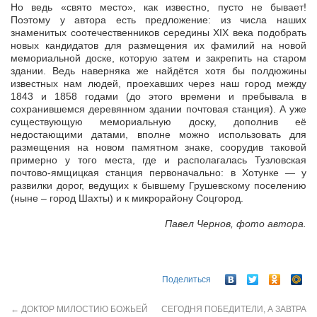
Но ведь «свято место», как известно, пусто не бывает!
Поэтому у автора есть предложение: из числа наших
знаменитых соотечественников середины XIX века подобрать
новых кандидатов для размещения их фамилий на новой
мемориальной доске, которую затем и закрепить на старом
здании. Ведь наверняка же найдётся хотя бы полдюжины
известных нам людей, проехавших через наш город между
1843 и 1858 годами (до этого времени и пребывала в
сохранившемся деревянном здании почтовая станция). А уже
существующую мемориальную доску, дополнив её
недостающими датами, вполне можно использовать для
размещения на новом памятном знаке, соорудив таковой
примерно у того места, где и располагалась Тузловская
почтово-ямщицкая станция первоначально: в Хотунке — у
развилки дорог, ведущих к бывшему Грушевскому поселению
(ныне – город Шахты) и к микрорайону Соцгород.
Павел Чернов, фото автора.
Поделиться
←
ДОКТОР МИЛОСТИЮ БОЖЬЕЙ
СЕГОДНЯ ПОБЕДИТЕЛИ, А ЗАВТРА