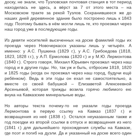
доску, не знали, что Тузловская почтовая станция в тот период
находилась не здесь, а вёрст за 7 от этого места – на
Московском тракте за рекой Тузлов. Сохранившееся же до
наших дней деревянное здание было построено лишь к 1843
году. Поэтому бывать в нём могли лишь те, кто проезжал через
наш город уже в последующие годы.
Из девяти носителей высеченных на доске фамилий годы их
проезда через Новочеркасск указаны лишь у четырёх. А
именно: у А.С. Пушкина (1829 г.), у А.С. Грибоедова (1818,
1823, 1828 г.г.), у А.П. Ермолова (1820 г.) и у М.Ю. Лермонтова
(1840 г.). Строго говоря, Михаил Юрьевич проезжал через наш
город и в другие годы. Но, так уж и быть, отбросим 1818, 1820
и 1825 годы (когда он проезжал через наш город, будучи ещё
ребёнком). Ведь в эти годы он ехал не самостоятельно, а
вместе со своей бабушкой – Елизаветой Алексеевной
Арсеньевой, которая трижды возила горячо любимого ею
внука на Кавказские минеральные воды.
Но авторы текста почему-то не указали годы проезда
Лермонтова в первую ссылку на Кавказ (1837 г.) и
возвращения из неё (1838 г.). Остался неуказанным также и
год поездки из второй ссылки в отпуск и возвращения из него
(1841 г.) для дальнейшего прохождения службы на Кавказе,
где поэт и погиб на дуэли. Да и указанный на доске всего один