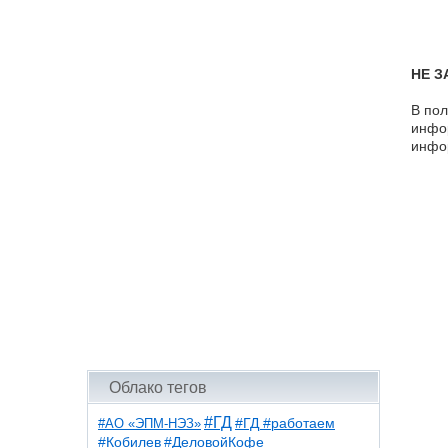
НЕ З
В пол
инфор
инфо
Облако тегов
#ГД
#АО «ЭПМ-НЭЗ»
#ГД #работаем
#ДеловойКофе
#Кобилев