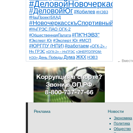
#ДеловойНовочеркасск
#ДеловойЮг
#Кобилев
#НЭВЗ
#НацПроектБКАД
#НовочеркасскъСпортивный
#НчГРЭС ПАО ОГК-2
#ПК"НЭВЗ"
#ОбщественнаяПалата
#Эксперт Юг
#Эксперт Юг #МСП
#ЮРГПУ (НПИ)
#работаем
«ОГК-2» -
Нч ГРЭС
«ОГК-2» – НчГРЭС
«ЭНЕРГОПРОМ-
Дума
ЖКХ
НЭВЗ
День Победы
НЭЗ»
←
Вместе
ТНТ
НчГРЭС
Победа
Собор
ТПП
благоустройство
ветераны
выборы
дети
дороги
казаки
коррупция
космос
парк
общественная палата
пожар
роща
спорт
художники
театр
транспорт
Реклама
Новости
Экономика
Политика
Общество