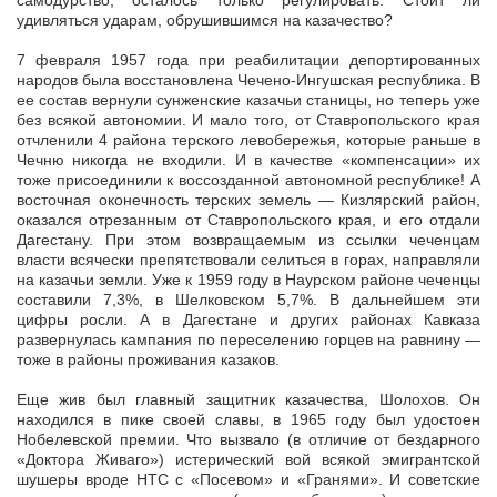
самодурство, осталось только регулировать. Стоит ли
удивляться ударам, обрушившимся на казачество?
7 февраля 1957 года при реабилитации депортированных
народов была восстановлена Чечено-Ингушская республика. В
ее состав вернули сунженские казачьи станицы, но теперь уже
без всякой автономии. И мало того, от Ставропольского края
отчленили 4 района терского левобережья, которые раньше в
Чечню никогда не входили. И в качестве «компенсации» их
тоже присоединили к воссозданной автономной республике! А
восточная оконечность терских земель — Кизлярский район,
оказался отрезанным от Ставропольского края, и его отдали
Дагестану. При этом возвращаемым из ссылки чеченцам
власти всячески препятствовали селиться в горах, направляли
на казачьи земли. Уже к 1959 году в Наурском районе чеченцы
составили 7,3%, в Шелковском 5,7%. В дальнейшем эти
цифры росли. А в Дагестане и других районах Кавказа
развернулась кампания по переселению горцев на равнину —
тоже в районы проживания казаков.
Еще жив был главный защитник казачества, Шолохов. Он
находился в пике своей славы, в 1965 году был удостоен
Нобелевской премии. Что вызвало (в отличие от бездарного
«Доктора Живаго») истерический вой всякой эмигрантской
шушеры вроде НТС с «Посевом» и «Гранями». И советские