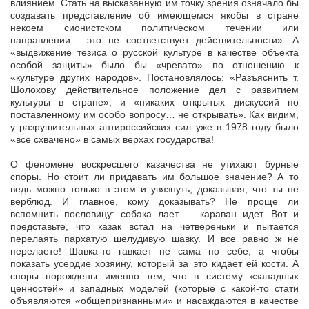
влиянием. Стать на высказанную им точку зрения означало бы
создавать представление об имеющемся якобы в стране
некоем сионистском политическом течении или
направлении… это не соответствует действительности». А
«выдвижение тезиса о русской культуре в качестве объекта
особой защиты» было бы «чревато» по отношению к
«культуре других народов». Постановлялось: «Разъяснить т.
Шолохову действительное положение дел с развитием
культуры в стране», и «никаких открытых дискуссий по
поставленному им особо вопросу… не открывать». Как видим,
у разрушительных антироссийских сил уже в 1978 году было
«все схвачено» в самых верхах государства!
О феномене воскресшего казачества не утихают бурные
споры. Но стоит ли придавать им большое значение? А то
ведь можно только в этом и увязнуть, доказывая, что ты не
верблюд. И главное, кому доказывать? Не проще ли
вспомнить пословицу: собака лает — караван идет. Вот и
представьте, что казак встал на четвереньки и пытается
перелаять пархатую шелудивую шавку. И все равно ж не
перелаете! Шавка-то гавкает не сама по себе, а чтобы
показать усердие хозяину, который за это кидает ей кости. А
споры порождены именно тем, что в систему «западных
ценностей» и западных моделей (которые с какой-то стати
объявляются «общепризнанными» и насаждаются в качестве