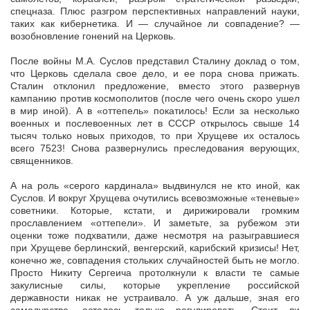
спецназа. Плюс разгром перспективных направлений науки,
таких как кибернетика. И — случайное ли совпадение? —
возобновление гонений на Церковь.
После войны М.А. Суслов представил Сталину доклад о том,
что Церковь сделала свое дело, и ее пора снова прижать.
Сталин отклонил предложение, вместо этого развернув
кампанию против космополитов (после чего очень скоро ушел
в мир иной). А в «оттепель» покатилось! Если за несколько
военных и послевоенных лет в СССР открылось свыше 14
тысяч только новых приходов, то при Хрущеве их осталось
всего 7523! Снова развернулись преследования верующих,
священников.
А на роль «серого кардинала» выдвинулся не кто иной, как
Суслов. И вокруг Хрущева очутились всевозможные «теневые»
советники. Которые, кстати, и дирижировали громким
прославлением «оттепели». И заметьте, за рубежом эти
оценки тоже подхватили, даже несмотря на разыгравшиеся
при Хрущеве берлинский, венгерский, карибский кризисы! Нет,
конечно же, совпадения стольких случайностей быть не могло.
Просто Никиту Сергеича протолкнули к власти те самые
закулисные силы, которые укрепление российской
державности никак не устраивало. А уж дальше, зная его