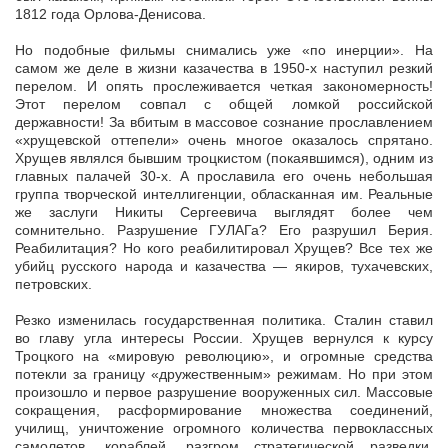
1812 года Орлова-Денисова.
Но подобные фильмы снимались уже «по инерции». На
самом же деле в жизни казачества в 1950-х наступил резкий
перелом. И опять прослеживается четкая закономерность!
Этот перелом совпал с общей ломкой российской
державности! За вбитым в массовое сознание прославлением
«хрущевской оттепели» очень многое оказалось спрятано.
Хрущев являлся бывшим троцкистом (покаявшимся), одним из
главных палачей 30-х. А прославила его очень небольшая
группа творческой интеллигенции, обласканная им. Реальные
же заслуги Никиты Сергеевича выглядят более чем
сомнительно. Разрушение ГУЛАГа? Его разрушил Берия.
Реабилитация? Но кого реабилитировал Хрущев? Все тех же
убийц русского народа и казачества — якиров, тухачевских,
петровских.
Резко изменилась государственная политика. Сталин ставил
во главу угла интересы России. Хрущев вернулся к курсу
Троцкого на «мировую революцию», и огромные средства
потекли за границу «дружественным» режимам. Но при этом
произошло и первое разрушение вооруженных сил. Массовые
сокращения, расформирование множества соединений,
училищ, уничтожение огромного количества первоклассных
самолетов, кораблей, разгром стратегической разведки,