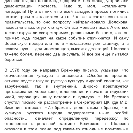
диссиденты, как по команде (впрочем, без «как»), устраивали
демонстрации протеста. Надо ж, мол, «сталиниста»
наградили! Ну а от них и по всей западной прессе полились
потоки грязи о «плагиате» и т.п. Что же касается советского
правительства, то оно попросту нейтрализовало Шолохова,
поместив в «золотую клетку». Он все меньше писал. А его все
теснее окружали «секретарями», решавшими без него, кого он
примет, куда поедет, на какое событие откликнется. И саму
Вешенскую превратили не в «показательную» станицу, а в
показушную — для иностранцев, высоких делегаций. Шолохов
тяжело болел, перенес два инсульта. И все же еще пытался
бороться.
В 1978 году он направил Брежневу письмо, указывая, что
отечественная культура в опасности: «Особенно яростно,
активно ведет атаку на русскую культуру мировой сионизм, как
зарубежный, так и внутренний. Широко практикуется
протаскивание через кино, телевидение и печать антирусских
идей, порочащих нашу историю и культуру…». Но Брежнев
спустил письмо на рассмотрение в Секретариат ЦК, где М.В.
Зимянин отписал: «Изображать дело таким образом, что
культура русского народа подвергается ныне особой
опасности… означает определенную передержку по
отношению к реальной картине. Возможно, т. Шолохов
оказался в этом плане под каким-то отнюдь не позитивным