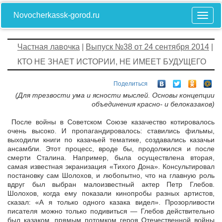
Novocherkassk-gorod.ru
Частная лавочка
|
Выпуск №38 от 24 сентября 2014
|
КТО НЕ ЗНАЕТ ИСТОРИИ, НЕ ИМЕЕТ БУДУЩЕГО
Поделиться
(Для трезвости ума и ясности мыслей. Основы концепции
объединения красно- и белоказаков)
После войны в Советском Союзе казачество котировалось
очень высоко. И пропагандировалось: ставились фильмы,
выходили книги по казачьей тематике, создавались казачьи
ансамбли. Этот процесс, вроде бы, продолжился и после
смерти Сталина. Например, была осуществлена вторая,
самая известная экранизация «Тихого Дона». Консультировал
постановку сам Шолохов, и любопытно, что на главную роль
вдруг был выбран малоизвестный актер Петр Глебов.
Шолохов, когда ему показали кинопробы разных артистов,
сказал: «А я только одного казака видел». Прозорливости
писателя можно только подивиться — Глебов действительно
был казаком, прямым потомком героя Отечественной войны