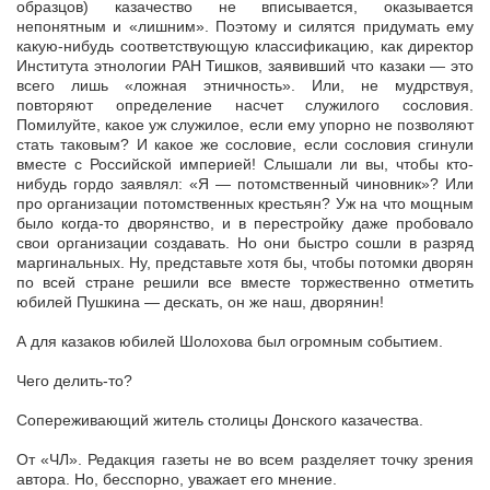
образцов) казачество не вписывается, оказывается
непонятным и «лишним». Поэтому и силятся придумать ему
какую-нибудь соответствующую классификацию, как директор
Института этнологии РАН Тишков, заявивший что казаки — это
всего лишь «ложная этничность». Или, не мудрствуя,
повторяют определение насчет служилого сословия.
Помилуйте, какое уж служилое, если ему упорно не позволяют
стать таковым? И какое же сословие, если сословия сгинули
вместе с Российской империей! Слышали ли вы, чтобы кто-
нибудь гордо заявлял: «Я — потомственный чиновник»? Или
про организации потомственных крестьян? Уж на что мощным
было когда-то дворянство, и в перестройку даже пробовало
свои организации создавать. Но они быстро сошли в разряд
маргинальных. Ну, представьте хотя бы, чтобы потомки дворян
по всей стране решили все вместе торжественно отметить
юбилей Пушкина — дескать, он же наш, дворянин!
А для казаков юбилей Шолохова был огромным событием.
Чего делить-то?
Сопереживающий житель столицы Донского казачества.
От «ЧЛ». Редакция газеты не во всем разделяет точку зрения
автора. Но, бесспорно, уважает его мнение.