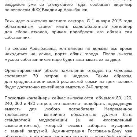
вводимом уже со следующего года, сообщает вице-мэр
по вопросам ЖКХ Владимир Арцыбашев.
Речь идет о жителях частного сектора. С 1 января 2015 года
обязательным станет иметь малогабаритный контейнер
для сбора отходов, причем приобрести его обязан сам
собственник.
По словам Арцыбашева, контейнеры не должны все время
находиться на улице, портя облик города. После вывоза
мусора собственникам надо будет закатывать их во двор.
Ориентировочный объем накопления отходов на человека
составляет 70 литров в неделю. Таким образом,
для среднестатистической ростовской семьи из трех человек
будет достаточно контейнера емкостью 240 литров.
Поскольку контейнеры сейчас выпускаются объемом 80, 120,
240, 360 и 420 литров, это позволяет подобрать подходящую
емкость для любого потребителя. Непременное
требование — контейнер обязательно должен быть
стандартной модификации (а не изготовленный
самостоятельно), который сможет забирать мусоровоз
с задней загрузкой. Администрация Ростова-на-Дону уже
обратилась к жителям частного сектора с просьбой заранее