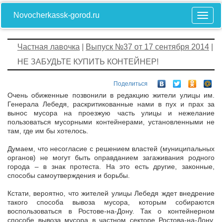
Novocherkassk-gorod.ru
Частная лавочка
|
Выпуск №37 от 17 сентября 2014
|
НЕ ЗАБУДЬТЕ КУПИТЬ КОНТЕЙНЕР!
Поделиться
Очень обиженные позвонили в редакцию жители улицы им.
Генерала Лебедя, раскритикованные нами в пух и прах за
вынос мусора на проезжую часть улицы и нежелание
пользоваться мусорными контейнерами, установленными не
там, где им бы хотелось.
Думаем, что несогласие с решением властей (муниципальных
органов) не могут быть оправданием загаживания родного
города – в знак протеста. На это есть другие, законные,
способы самоутверждения и борьбы.
Кстати, вероятно, что жителей улицы Лебедя ждет внедрение
такого способа вывоза мусора, которым собираются
воспользоваться в Ростове-на-Дону. Так о контейнерном
способе вывоза мусора в частном секторе Ростова-на-Дону,