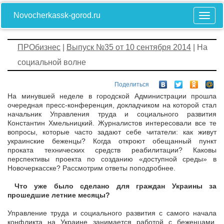
Novocherkassk-gorod.ru
ПРОбизнес
|
Выпуск №35 от 10 сентября 2014
| На
социальной волне
Поделиться
На минувшей неделе в городской Администрации прошла
очередная пресс-конференция, докладчиком на которой стал
начальник Управления труда и социального развития
Константин Хмельницкий. Журналистов интересовали все те
вопросы, которые часто задают себе читатели: как живут
украинские беженцы? Когда откроют обещанный пункт
проката технических средств реабилитации? Каковы
перспективы проекта по созданию «доступной среды» в
Новочеркасске? Рассмотрим ответы поподробнее.
Что
уже
было сделано
для граждан Украины за
прошедшие летние месяцы?
Управление труда и социального развития с самого начала
конфликта на Украине занимается работой с беженцами.