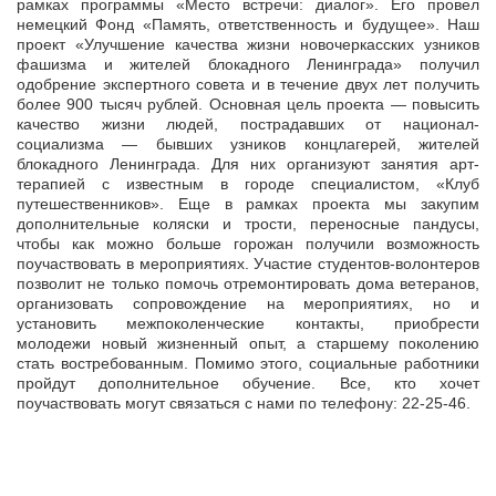
рамках программы «Место встречи: диалог». Его провел
немецкий Фонд «Память, ответственность и будущее». Наш
проект «Улучшение качества жизни новочеркасских узников
фашизма и жителей блокадного Ленинграда» получил
одобрение экспертного совета и в течение двух лет получить
более 900 тысяч рублей. Основная цель проекта — повысить
качество жизни людей, пострадавших от национал-
социализма — бывших узников концлагерей, жителей
блокадного Ленинграда. Для них организуют занятия арт-
терапией с известным в городе специалистом, «Клуб
путешественников». Еще в рамках проекта мы закупим
дополнительные коляски и трости, переносные пандусы,
чтобы как можно больше горожан получили возможность
поучаствовать в мероприятиях. Участие студентов-волонтеров
позволит не только помочь отремонтировать дома ветеранов,
организовать сопровождение на мероприятиях, но и
установить межпоколенческие контакты, приобрести
молодежи новый жизненный опыт, а старшему поколению
стать востребованным. Помимо этого, социальные работники
пройдут дополнительное обучение. Все, кто хочет
поучаствовать могут связаться с нами по телефону: 22-25-46.