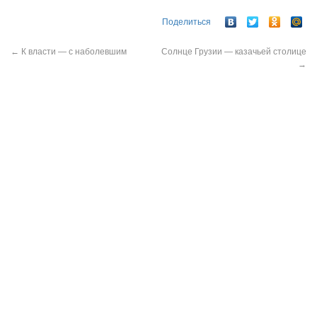
Поделиться
←
К власти — с наболевшим
Солнце Грузии — казачьей столице
→