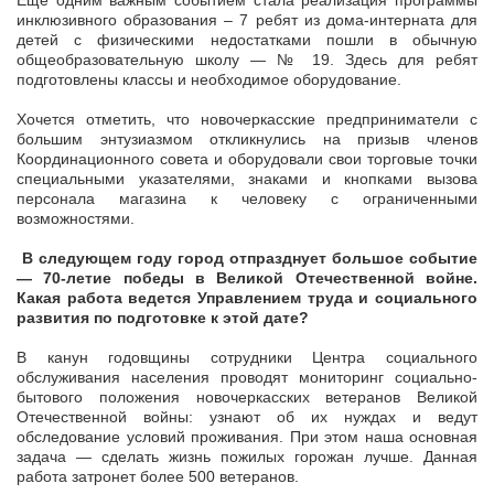
Еще одним важным событием стала реализация программы
инклюзивного образования – 7 ребят из дома-интерната для
детей с физическими недостатками пошли в обычную
общеобразовательную школу — № 19. Здесь для ребят
подготовлены классы и необходимое оборудование.
Хочется отметить, что новочеркасские предприниматели с
большим энтузиазмом откликнулись на призыв членов
Координационного совета и оборудовали свои торговые точки
специальными указателями, знаками и кнопками вызова
персонала магазина к человеку с ограниченными
возможностями.
В следующем году город отпразднует большое событие
— 70-летие победы в Великой Отечественной войне.
К
акая работа ведется Управлением труда и социального
развития по подготовке к этой дате?
В канун годовщины сотрудники Центра социального
обслуживания населения проводят мониторинг социально-
бытового положения новочеркасских ветеранов Великой
Отечественной войны: узнают об их нуждах и ведут
обследование условий проживания. При этом наша основная
задача — сделать жизнь пожилых горожан лучше. Данная
работа затронет более 500 ветеранов.