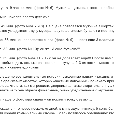
густа. 9 час. 44 мин. (фото № 6). Мужчина в джинсах, кепке и раб
ьше начался просто детектив!
. 49 мин. (фото №№ 7 и 8). На сцене появляется мужчина в шортах
атно укладывает в кучу мусора пару пластиковых бутылок и жестян
ас. 53 мин. он появляется снова (фото № 9) – несет еще 3 пластик
с. 32 мин. (фото № 10): он же! И еще бутылка!!!
с. 39 мин. (фото №№ 11 и 12): он же добавляет еще!!! Просто чемп
 чтобы ходить столько раз, пополняя кучу на 2-3 емкости, вместо то
ться к свалке единожды!..
о еще не все удивительные истории, увиденные нашим «засадным п
в оранжевых жилетах, которых «частные лавочники» поначалу при
лось, что эти, как мы решили, дворники … также старательно и ув
ьтате чего она обрела финальные, очень убедительные очертани
 нашего фотокора сдали – он покинул точку съемки…
сказать, что через несколько дней, в минувшую пятницу, 5 сентябр
я убрали коммунальные службы. Здесь появилось объявление: кто