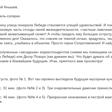
ей Кнышев,
ель-сатирик.
ину улица генерала Лебедя становится улицей удовольствий. И пока
оезжую часть отходы своей жизнедеятельности, «частные лавочни
акой захватывающий сюжет! А чтобы придать ему большую остроту,
именно дня! Оказалось, что совсем не темной ночью, крадучись, т
не таясь, улыбаясь в объектив. Просто герои Сопротивления! И на
олученные «засадным» корреспондентом снимки мы помещаем сего
 Лебедя) или Доску Позора (как думаем мы). Что будет думать об
наем в ближайшем будущем. Итак, приятного вам просмотра!
густа, фото № 1. Вот так скромно выглядела будущая мусорная куча
с. 31 мин. (фото №№ 2 и 3). Три очаровательные дамочки принесл
с. 46 мин. (фото №№ 4 и 5). Прекрасная незнакомка в пестрой ма
е.