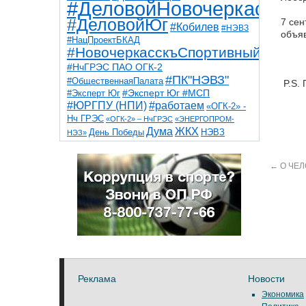
#ДеловойНовочеркасск
#ДеловойЮг
7 сен
#Кобилев
#НЭВЗ
объя
#НацПроектБКАД
#НовочеркасскъСпортивный
#НчГРЭС ПАО ОГК-2
#ПК"НЭВЗ"
#ОбщественнаяПалата
P.S. 
#Эксперт Юг
#Эксперт Юг #МСП
#ЮРГПУ (НПИ)
#работаем
«ОГК-2» -
Нч ГРЭС
«ОГК-2» – НчГРЭС
«ЭНЕРГОПРОМ-
Дума
ЖКХ
НЭВЗ
День Победы
НЭЗ»
ТНТ
НчГРЭС
Победа
Собор
ТПП
благоустройство
ветераны
выборы
←
О ЧЕЛ
дети
дороги
казаки
коррупция
космос
парк
общественная палата
пожар
роща
спорт
художники
театр
транспорт
Реклама
Новости
Экономика