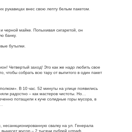
очих рукавицах внес свою лепту белым пакетом.
 и черной майке. Попыхивая сигаретой, он
ую банку.
овые бутылки.
ион! Четвертый заход! Это как же надо любить свое
го, чтобы собрать всю тару от выпитого в один пакет
олком». В 10 час. 52 минуты на улице появились
няли радостно – как мастеров чистоты. Но…
леченно потащили к куче солидные горы мусора, в
я…
я, несанкционированную свалку на ул. Генерала
 вынесет мусор – 2 тысячи рублей штраф.