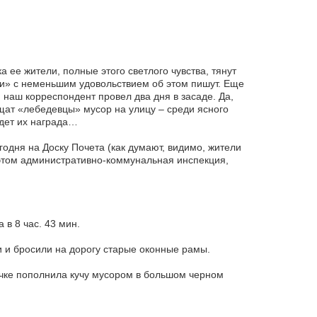
 ее жители, полные этого светлого чувства, тянут
ки» с неменьшим удовольствием об этом пишут. Еще
 наш корреспондент провел два дня в засаде. Да,
ащат «лебедевцы» мусор на улицу – среди ясного
йдет их награда…
дня на Доску Почета (как думают, видимо, жители
 этом административно-коммунальная инспекция,
 в 8 час. 43 мин.
и и бросили на дорогу старые оконные рамы.
ечке пополнила кучу мусором в большом черном