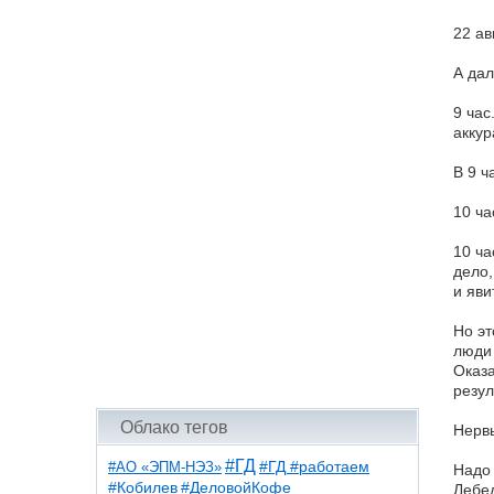
22 ав
А дал
9 час
аккур
В 9 ч
10 ча
10 ча
дело,
и яви
Но эт
люди 
Оказа
резул
Облако тегов
Нервы
#ГД
#АО «ЭПМ-НЭЗ»
#ГД #работаем
Надо 
#ДеловойКофе
#Кобилев
Лебед