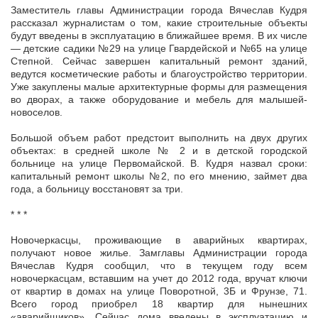
Заместитель главы Администрации города Вячеслав Кудря
рассказал журналистам о том, какие строительные объекты
будут введены в эксплуатацию в ближайшее время. В их числе
— детские садики №29 на улице Гвардейской и №65 на улице
Степной. Сейчас завершен капитальный ремонт зданий,
ведутся косметические работы и благоустройство территории.
Уже закуплены малые архитектурные формы для размещения
во дворах, а также оборудование и мебель для малышей-
новоселов.
Большой объем работ предстоит выполнить на двух других
объектах: в средней школе № 2 и в детской городской
больнице на улице Первомайской. В. Кудря назвал сроки:
капитальный ремонт школы №2, по его мнению, займет два
года, а больницу восстановят за три.
* * *
Новочеркасцы, проживающие в аварийных квартирах,
получают новое жилье. Замглавы Администрации города
Вячеслав Кудря сообщил, что в текущем году всем
новочеркасцам, вставшим на учет до 2012 года, вручат ключи
от квартир в домах на улице Поворотной, 3Б и Фрунзе, 71.
Всего город приобрел 18 квартир для нынешних
«аварийщиков». Сейчас дома введены в эксплуатацию и