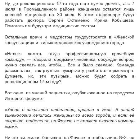
Ну, до революционного 17-го года еще нужно дожить, а с 7
июля в Промышленном районе женщинам остается лишь
дневной стационар на 30 коек. В этом стационаре будут
работать доктора Сергей Охтеменко Ирина Кобышева.
Помогать им будут три медицинские сестры.
Остальные врачи и медсестры трудоустроятся в «Женской
консультации» и в иных медицинских учреждениях города.
«Нельзя ломать такую профессиональную врачебную
команду», — говорили городские чиновники, обсуждая вопрос,
нужно сделать все, чтобы… Все и было сделано. Команда
рассыпалась, как ртутные пузырьки у разбитого термометра.
Думаете, их, эти пузырьки, можно будет собрать в
революционном 17-м году?
Вот одно из мнений пациентки, опубликованное на городском
Интернет-форуме:
«Узнав о закрытии отделения, пришла в ужас. В нашей
гинекологии лечились женщины со всего города, и если её
закроют, отделение на Фрунзе не сможет оказать помощь
всем».
Ну что вы, милая барышня, на Фрунзе, в горбольнице №3, по