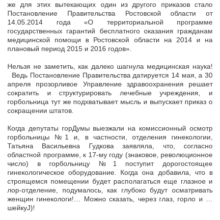
же для этих вытекающих один из другого приказов стало
Постановление Правительства Ростовской области от
14.05.2014 года «О территориальной программе
государственных гарантий бесплатного оказания гражданам
медицинской помощи в Ростовской области на 2014 и на
плановый период 2015 и 2016 годов».
Нельзя не заметить, как далеко шагнула медицинская наука!
Ведь Постановление Правительства датируется 14 мая, а 30
апреля прозорливое Управление здравоохранения решает
сократить и структурировать лечебные учреждения, и
горбольница тут же подхватывает мысль и выпускает приказ о
сокращении штатов.
Когда депутаты горДумы выезжали на комиссионный осмотр
горбольницы №1 и, в частности, отделения гинекологии,
Татьяна Васильевна Гудкова заявляла, что, согласно
областной программе, к 17-му году (знаковое, революционное
число) в горбольницу №1 поступит дорогостоящее
гинекологическое оборудование. Когда она добавила, что в
строящемся помещении будет располагаться еще глазное и
лор-отделение, подумалось, как глубоко будут осматривать
женщин гинекологи!… Можно сказать, через глаз, горло и …
шейкуJ)!