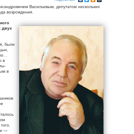
ксандровичем Васильевым, депутатом нескольких
да возрождения.
мого
х двух
я, были
цын,
нко…
о в
ты-
ым в
ышников
ое
сталось
вом
того,
ки —