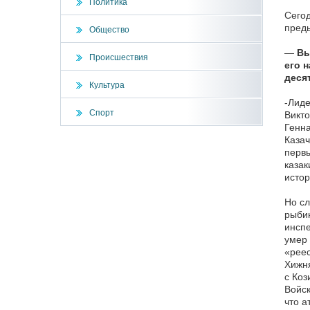
Политика
Сегод
преды
Общество
—
Вы
Происшествия
его н
деся
Культура
-Лиде
Спорт
Викто
Генна
Казач
первы
казак
истор
Но сл
рыби
инспе
умер 
«реес
Хижня
с Коз
Войск
что а