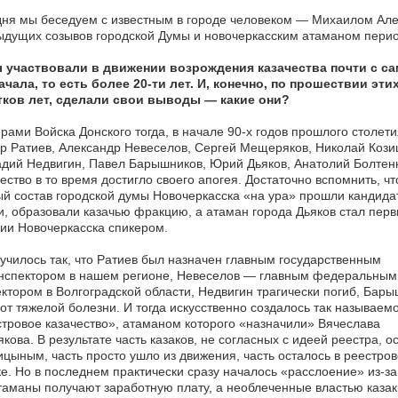
ня мы беседуем с известным в городе человеком — Михаилом Але
дущих созывов городской Думы и новочеркасским атаманом перио
 участвовали в движении возрождения казачества почти с са
ачала, то есть более 20-ти лет. И, конечно, по прошествии эти
тков лет, сделали свои выводы — какие они?
рами Войска Донского тогда, в начале 90-х годов прошлого столети
р Ратиев, Александр Невеселов, Сергей Мещеряков, Николай Кози
дий Недвигин, Павел Барышников, Юрий Дьяков, Анатолий Болте
ество в то время достигло своего апогея. Достаточно вспомнить, чт
й состав городской думы Новочеркасска «на ура» прошли кандида
и, образовали казачью фракцию, а атаман города Дьяков стал перв
ии Новочеркасска спикером.
училось так, что Ратиев был назначен главным государственным
нспектором в нашем регионе, Невеселов — главным федеральным
ктором в Волгоградской области, Недвигин трагически погиб, Бар
от тяжелой болезни. И тогда искусственно создалось так называем
тровое казачество», атаманом которого «назначили» Вячеслава
кова. В результате часть казаков, не согласных с идеей реестра, о
ицыным, часть просто ушло из движения, часть осталось в реестро
е. Но в последнем практически сразу началось «расслоение» из-за 
таманы получают заработную плату, а необлеченные властью каза