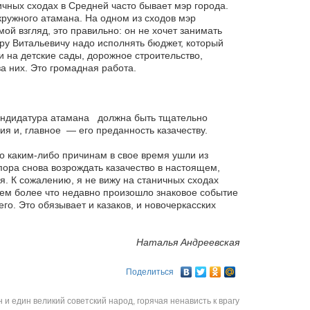
ичных сходах в Средней часто бывает мэр города.
окружного атамана. На одном из сходов мэр
мой взгляд, это правильно: он не хочет занимать
ру Витальевичу надо исполнять бюджет, который
 на детские сады, дорожное строительство,
а них. Это громадная работа.
кандидатура атамана должна быть тщательно
я и, главное — его преданность казачеству.
по каким-либо причинам в свое время ушли из
ора снова возрождать казачество в настоящем,
я. К сожалению, я не вижу на станичных сходах
 Тем более что недавно произошло знаковое событие
о. Это обязывает и казаков, и новочеркасских
Наталья Андреевская
Поделиться
 и един великий советский народ, горячая ненависть к врагу