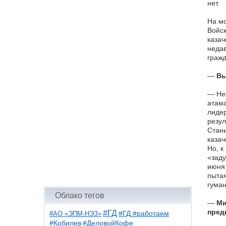
нет.
На мо
Войск
казач
недав
гражд
—
Вы
— Нет
атама
лидер
резул
Стани
казач
Но, к
«заду
июня.
пытая
гуман
Облако тегов
—
Ми
пред
#ГД
#АО «ЭПМ-НЭЗ»
#ГД #работаем
#ДеловойКофе
#Кобилев