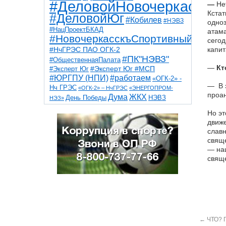
#ДеловойНовочеркасск
—
Не
Кстат
#ДеловойЮг
#Кобилев
#НЭВЗ
одноз
#НацПроектБКАД
атама
#НовочеркасскъСпортивный
сегод
#НчГРЭС ПАО ОГК-2
капит
#ПК"НЭВЗ"
#ОбщественнаяПалата
—
Кт
#Эксперт Юг
#Эксперт Юг #МСП
#ЮРГПУ (НПИ)
#работаем
«ОГК-2» -
— В э
Нч ГРЭС
«ОГК-2» – НчГРЭС
«ЭНЕРГОПРОМ-
проан
Дума
ЖКХ
НЭВЗ
День Победы
НЭЗ»
ТНТ
НчГРЭС
Победа
Собор
ТПП
Но эт
благоустройство
ветераны
выборы
движе
дети
дороги
казаки
коррупция
космос
славн
парк
общественная палата
пожар
роща
свяще
спорт
художники
театр
транспорт
— наш
свяще
←
ЧТО? 