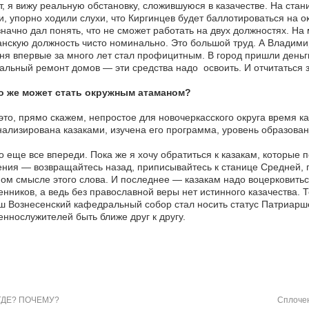
т, я вижу реальную обстановку, сложившуюся в казачестве. На стан
и, упорно ходили слухи, что Киргинцев будет баллотироваться на 
начно дал понять, что не сможет работать на двух должностях. На 
нскую должность чисто номинально. Это большой труд. А Владими
ня впервые за много лет стал профицитным. В город пришли деньги
альный ремонт домов — эти средства надо освоить. И отчитаться з
о же может стать окружным атаманом?
то, прямо скажем, непростое для новочеркасского округа время 
ализирована казаками, изучена его программа, уровень образовани
о еще все впереди. Пока же я хочу обратиться к казакам, которые 
ния — возвращайтесь назад, приписывайтесь к станице Средней, п
ом смысле этого слова. И последнее — казакам надо воцерковитьс
нников, а ведь без православной веры нет истинного казачества.
 Вознесенский кафедральный собор стал носить статус Патриаршег
ннослужителей быть ближе друг к другу.
ГДЕ? ПОЧЕМУ?
Cплочен