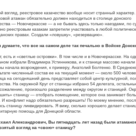
й взгляд, реестровое казачество вообще носит странный характер.
овой атаман обязательно должен находиться в столице донского
ества — Новочеркасске — а не бывать здесь только наездами, по 
но реестровым казакам запретили участвовать в любой политической
анских правах. Создали «ловушку», «резервацию».
 думаете, что все на самом деле так печально в Войске Донс
, есть и «светлые островки». В том числе и в Новочеркасске. На о
ном избрали Владимира Устинникова, и к станице массово начали 
ы начала возрождения, к примеру, Анатолий Болтенко. В Среднюю п
ьтате численный состав ее на текущий момент — около 500 человек,
ца на сегодняшний день представляет собой центр культурной, по
ества. На окружной Круг от станицы избрано 54 делегата, остальн
 сожалению, произошло разделение между округом и станицей. Ок
шить» станицу — отобрать помещение, которое она занимает больше
 И конфликт надо обязательно разрешить! По моему мнению, посл
сь станицу ликвидировать. Я вижу, сколько хорошего делает станиц
итарную помощь для Донецкой области.
хаил Александрович, Вы пятнадцать лет назад были атаманом
взятый взгляд на «свою» станицу?