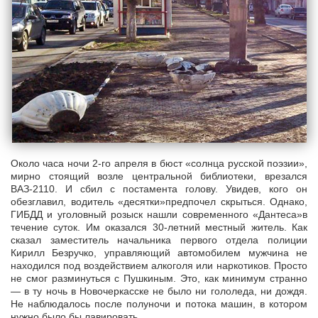
Около часа ночи 2-го апреля в бюст «солнца русской поэзии»,
мирно стоящий возле центральной библиотеки, врезался
ВАЗ-2110. И сбил с постамента голову. Увидев, кого он
обезглавил, водитель «десятки»предпочел скрыться. Однако,
ГИБДД и уголовный розыск нашли современного «Дантеса»в
течение суток. Им оказался 30-летний местный житель. Как
сказал заместитель начальника первого отдела полиции
Кирилл Безручко, управляющий автомобилем мужчина не
находился под воздействием алкоголя или наркотиков. Просто
не смог разминуться с Пушкиным. Это, как минимум странно
— в ту ночь в Новочеркасске не было ни гололеда, ни дождя.
Не наблюдалось после полуночи и потока машин, в котором
нужно было бы лавировать.