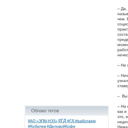
– Да,
назыв
чем. 
социо
практ
соста
предв
можно
работ
нечес
– Не 
– Нич
узнал
ставк
– Вы 
– На 
Облако тегов
как и
это, 
#ГД
#АО «ЭПМ-НЭЗ»
#ГД #работаем
недос
#ДеловойКофе
#Кобилев
Немал