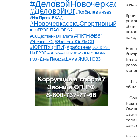
#ДеловойНовочеркасск
зачас
#ДеловойЮг
#Кобилев
#НЭВЗ
Крайн
#НацПроектБКАД
ремон
#НовочеркасскъСпортивный
общеж
#НчГРЭС ПАО ОГК-2
потол
#ПК"НЭВЗ"
#ОбщественнаяПалата
наход
#Эксперт Юг
#Эксперт Юг #МСП
#ЮРГПУ (НПИ)
#работаем
«ОГК-2» -
Ряд п
Нч ГРЭС
«ОГК-2» – НчГРЭС
«ЭНЕРГОПРОМ-
быст
Дума
ЖКХ
НЭВЗ
Благо
День Победы
НЭЗ»
ТНТ
НчГРЭС
разом
Победа
Собор
ТПП
моно
благоустройство
ветераны
выборы
дети
дороги
казаки
коррупция
космос
– В п
парк
общественная палата
пожар
роща
обще
спорт
художники
театр
транспорт
– Соц
Некот
Очень
самов
если 
совсе
Но не