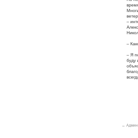
время
Многи
вете
– инт
Алекс
Никол
– Как
– Я п
буду 
объяс
благо
всегд
←
Админи