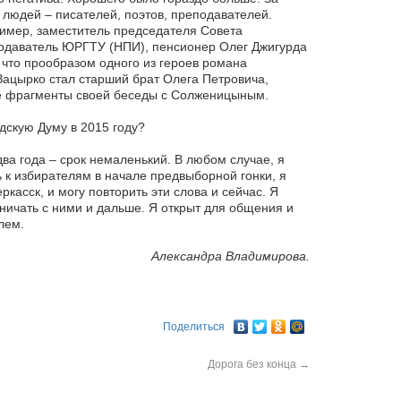
 людей – писателей, поэтов, преподавателей.
имер, заместитель председателя Совета
одаватель ЮРГТУ (НПИ), пенсионер Олег Джигурда
, что прообразом одного из героев романа
ацырко стал старший брат Олега Петровича,
ие фрагменты своей беседы с Солженицыным.
дскую Думу в 2015 году?
ва года – срок немаленький. В любом случае, я
 к избирателям в начале предвыборной гонки, я
ркасск, и могу повторить эти слова и сейчас. Я
ничать с ними и дальше. Я открыт для общения и
лем.
Александра Владимирова.
Поделиться
Дорога без конца
→