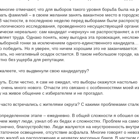
 многие отмечают, что для выборов такого уровня борьба была на ре
ать фамилий – в своем желании занять вакантное место в городск
В частности, в последнюю неделю перед выборами были распростр
логического исследования, проведенного несуществующей организа
ически нереально: сам кандидат «чернуху» не распространяет, а от
вляет труда. Однако понять, кому выгодна эта провокация, неслож
ыборной гонки за исключением одного-единственного кандидата…
 победить. Но я уверен, что ничем хорошим это не заканчивается: 
ать, но негативный осадок остается. В таком небольшом городе, к
тно без ущерба для репутации.
жалеете, что выдвинули свою кандидатуру?
уть. Если честно, я сам не ожидал, что выборы окажутся настольк
 очень много нового. Отчасти это связано с особенностями моей и
у на живое общение с избирателем и не прогадал.
часто встречались с жителями округа? С какими проблемами стал
определенном этапе – ежедневно. В общей сложности я обошел ок
 чем живут люди, узнал об их бедах и сложностях. Проблем на само
конечно, благоустройство. Люди жалуются на неустроенность внутр
таточное освещение, отсутствие асфальта. Многие говорят о нево
о жалоб на расположение и нехватку мусорных баков. В частном се