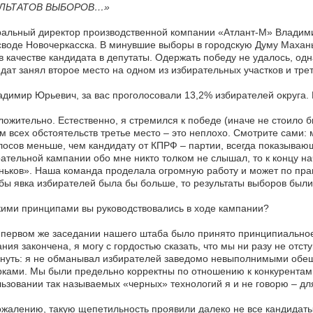
ЛЬТАТОВ ВЫБОРОВ…»
альный директор производственной компании «Атлант-М» Владими
воде Новочеркасска. В минувшие выборы в городскую Думу Махан
в качестве кандидата в депутаты. Одержать победу не удалось, одн
дат занял второе место на одном из избирательных участков и тре
димир Юрьевич, за вас проголосовали 13,2% избирателей округа. К
ожительно. Естественно, я стремился к победе (иначе не стоило б
м всех обстоятельств третье место – это неплохо. Смотрите сами: м
лосов меньше, чем кандидату от КПРФ – партии, всегда показываю
ательной кампании обо мне никто толком не слышал, то к концу нач
ьков». Наша команда проделала огромную работу и может по прав
бы явка избирателей была бы больше, то результаты выборов были
ими принципами вы руководствовались в ходе кампании?
первом же заседании нашего штаба было принято принципиальное 
ния закончена, я могу с гордостью сказать, что мы ни разу не отст
нуть: я не обманывал избирателей заведомо невыполнимыми обещ
ками. Мы были предельно корректны по отношению к конкурентам и
ьзовании так называемых «черных» технологий я и не говорю – д
ожалению, такую щепетильность проявили далеко не все кандида