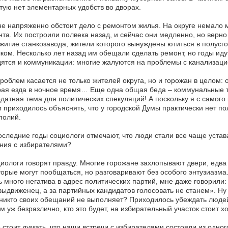
тую нет элементарных удобств во дворах.
е напряженно обстоит дело с ремонтом жилья. На округе немало 
та. Их построили полвека назад, и сейчас они медленно, но верн
итие станкозавода, жители которого вынуждены ютиться в полусг
ком. Несколько лет назад им обещали сделать ремонт, но годы иду
ятся и коммуникации: многие жалуются на проблемы с канализаци
роблем касается не только жителей округа, но и горожан в целом: о
рая езда в ночное время… Еще одна общая беда – коммунальные 
датная тема для политических спекуляций! А поскольку я с самого 
 приходилось объяснять, что у городской Думы практически нет 
полий.
оследние годы социологи отмечают, что люди стали все чаще устав
ния с избирателями?
иологи говорят правду. Многие горожане захлопывают двери, едв
орые могут пообщаться, но разговаривают без особого энтузиазма.
 много негатива в адрес политических партий, мне даже говорили
ыдвиженец, а за партийных кандидатов голосовать не станем». Ну 
никто своих обещаний не выполняет? Приходилось убеждать людей, 
м уж безразлично, кто это будет, на избирательный участок стоит хо
 стоит думать, что наши встречи с избирателями состояли из одно