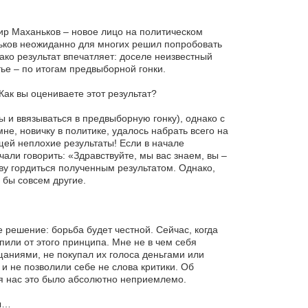
р Маханьков – новое лицо на политическом
ьков неожиданно для многих решил попробовать
ако результат впечатляет: доселе неизвестный
тье – по итогам предвыборной гонки.
ак вы оцениваете этот результат?
ы и ввязываться в предвыборную гонку), однако с
не, новичку в политике, удалось набрать всего на
щей неплохие результаты! Если в начале
али говорить: «Здравствуйте, мы вас знаем, вы –
у гордиться полученным результатом. Однако,
 бы совсем другие.
решение: борьба будет честной. Сейчас, когда
упили от этого принципа. Мне не в чем себя
аниями, не покупал их голоса деньгами или
 не позволили себе не слова критики. Об
ля нас это было абсолютно неприемлемо.
ты…