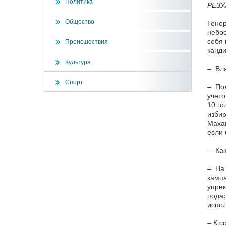
Политика
РЕЗУ
Общество
Генер
небос
себя 
Происшествия
канди
Культура
– Вла
Спорт
– Пол
учето
10 го
избир
Махан
если 
– Как
– На 
кампа
упрек
подар
испол
– К с