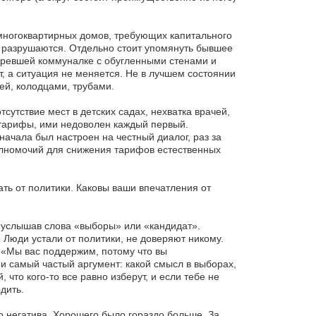
многоквартирных домов, требующих капитального
о разрушаются. Отдельно стоит упомянуть бывшее
оревшей коммуналке с обугленными стенами и
т, а ситуация не меняется. Не в лучшем состоянии
ей, колодцами, трубами.
тсутствие мест в детских садах, нехватка врачей,
тарифы, ими недоволен каждый первый.
начала был настроен на честный диалог, раз за
полномочий для снижения тарифов естественных
ать от политики. Каковы ваши впечатления от
а услышав слова «выборы» или «кандидат».
 Люди устали от политики, не доверяют никому.
: «Мы вас поддержим, потому что вы
и самый частый аргумент: какой смысл в выборах,
что кого-то все равно изберут, и если тебе не
дить.
го негатива. Хорошего было гораздо больше. За