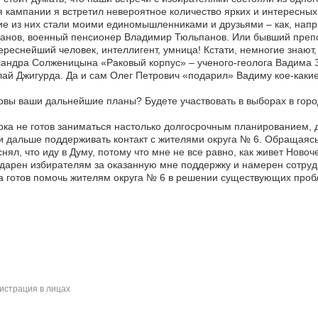
 кампании я встретил невероятное количество ярких и интересных
е из них стали моими единомышленниками и друзьями – как, напр
ранов, военный пенсионер Владимир Тюльпанов. Или бывший преп
ереснейший человек, интеллигент, умница! Кстати, немногие знают
андра Солженицына «Раковый корпус» – ученого-геолога Вадима З
ай Джигурда. Да и сам Олег Петрович «подарил» Вадиму кое-как
овы ваши дальнейшие планы? Будете участвовать в выборах в горо
ока не готов заниматься настолько долгосрочным планированием, д
и дальше поддерживать контакт с жителями округа № 6. Обращаясь
нял, что иду в Думу, потому что мне не все равно, как живет Новоче
дарен избирателям за оказанную мне поддержку и намерен сотруд
а готов помочь жителям округа № 6 в решении существующих проб
страция в лицах