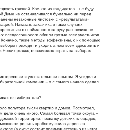
дкость грязной. Кое-кто из кандидатов – не буду
ой Думе не останавливался буквально ни перед
анены незаконные листовки с «результатами»
цией. Наказать заказчика в таких случаях
креститься от пойманного за руку разносчика не
но: псевдосоциологи облили грязью всех участников
 Конечно, такие методы эффективны, с их помощью
выборы приходят и уходят, а нам всем здесь жить и
ак Новочеркасск, невозможно играть на выборах
о интересным и увлекательным опытом. Я увидел и
збирательной кампании – я с самого начала сделал
киваются избиратели?
оло полутора тысяч квартир и домов. Посмотрел,
м деле очень много. Самая болевая точка округа –
идомовой территории: нехватку детских площадок,
зможности решить проблему спила деревьев.
кторе (а округ состоит преимущественно из него)