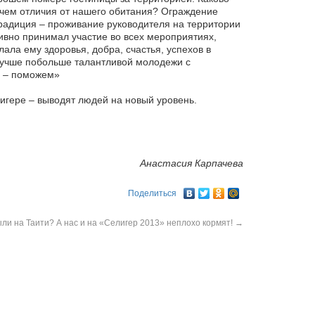
В чем отличия от нашего обитания? Ограждение
 традиция – проживание руководителя на территории
тивно принимал участие во всех мероприятиях,
ала ему здоровья, добра, счастья, успехов в
лучше побольше талантливой молодежи с
м – поможем»
лигере – выводят людей на новый уровень.
Анастасия Карпачева
Поделиться
ыли на Таити? А нас и на «Селигер 2013» неплохо кормят!
→