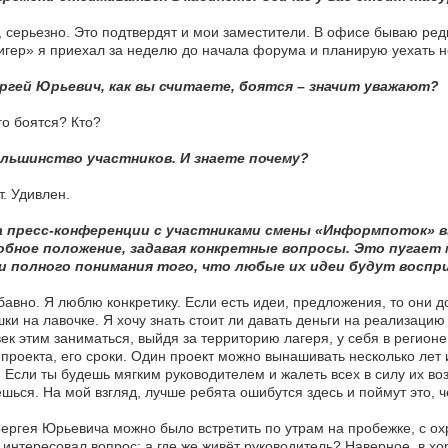
 серьезно. Это подтвердят и мои заместители. В офисе бываю редк
гер» я приехал за неделю до начала форума и планирую уехать не
ргей Юрьевич, как вы считаете, боятся – значит уважают?
о боятся? Кто?
льшинство участников. И знаете почему?
. Удивлен.
 пресс-конференции с участниками смены «Информпоток» вы
обное положение, задавая конкретные вопросы. Это пугает
 и полного понимания того, что любые их идеи будут воспр
авно. Я люблю конкретику. Если есть идеи, предложения, то они д
ки на лавочке. Я хочу знать стоит ли давать деньги на реализацию
ек этим заниматься, выйдя за территорию лагеря, у себя в регион
 проекта, его сроки. Один проект можно вынашивать несколько лет 
. Если ты будешь мягким руководителем и жалеть всех в силу их воз
шься. На мой взгляд, лучше ребята ошибутся здесь и поймут это, 
Сергея Юрьевича можно было встретить по утрам на пробежке, с охр
интересовал вопрос: а где же живёт руководитель? Наверное, в х