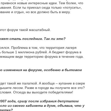
 привнося новые интересные идеи. Тем более, что
вания. Если ты приехал сюда только «потусить»,
вание и отдых, но все должно быть в меру.
 этот форум такой масштабный.
ожет стать последним. Так ли это?
ялся. Проблема в том, что территория лагеря
ь больше 1 миллиона рублей. А бюджет форума в
длежащем виде территорию форума в течение года.
о изменения на форуме, особенно в бытовом
дет такой же палаткой. А вообще – купание в озере
 дышите лесом. Разве в городе вы получите все это?
условия. Отсюда вы выходите победителями!
2007 года, сразу после избрания депутатом
ло из своего кабинета в думе, объявив, что у
уретка?