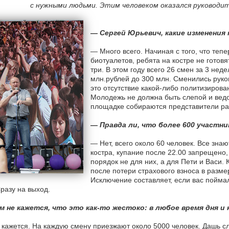
с нужными людьми. Этим человеком оказался руководи
— Сергей Юрьевич, какие изменения 
— Много всего. Начиная с того, что теп
биотуалетов, ребята на костре не готов
три. В этом году всего 26 смен за 3 нед
млн.рублей до 300 млн. Сменились руко
это отсутствие какой-либо политизирова
Молодежь не должна быть слепой и ведо
площадке собираются представители ра
— Правда ли, что более 600 участни
— Нет, всего около 60 человек. Все знаю
костра, купание после 22.00 запрещено,
порядок не для них, а для Пети и Васи.
после потери страхового взноса в разм
Исключение составляет, если вас пойма
Сразу на выход.
м не кажется, что это как-то жестоко: в любое время дня и 
кажется. На каждую смену приезжают около 5000 человек. Дашь с