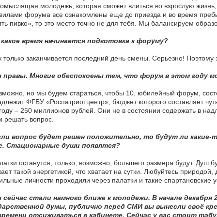
омыслящая молодежь, которая сможет влиться во взрослую жизнь,
вилами форума все ознакомлены еще до приезда и во время пребы
ть пивко», то это место точно не для тебя. Мы балансируем образо
 какое время начинается подготовка к форуму?
 только заканчивается последний день смены. Серьезно! Поэтому
 правы. Многие обеспокоены тем, что форум в этом году м
можно, но мы будем стараться, чтобы 10, юбилейный форум, состо
длежит ФГБУ «Роспатриотцентр», бюджет которого составляет чут
году – 250 миллионов рублей. Они не в состоянии содержать в на
 решать вопрос.
ли вопрос будет решен положительно, то будут ли какие-т
е. Стационарные души появятся?
атки останутся, только, возможно, большего размера будут. Душ бу
ает такой энергетикой, что хватает на сутки. Любуйтесь природой,
ильные личности проходили через палатки и такие спартановские 
 сейчас стали намного ближе к молодежи. В начале декабря 
дарственной думы, публично перед СМИ вы вынесли своё крес
времени отсиживаться в кабинете. Сейчас у вас стоит таб