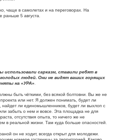
о, чаще в самолетах и на переговорах. На
 раньше 5 августа.
 использовали сарказм, ставили ребят в
 молодых людей. Они не видят ваших горящих
иняты на «УРА»
.
олжны быть чёткими, без всякой болтовни. Вы же не
 проекта или нет. Я должен понимать, будет ли
е, найдет ли единомышленников, будет ли выхлоп с
или забыть о нем и вовсе. Эта площадка не для
раста, отсутствия опыта, то ничего же не
чем в реальной жизни. Там куда больше опасностей.
аной он не ходит, всегда открыт для молодежи.
орошем номере гостиницы за территорией. Каково