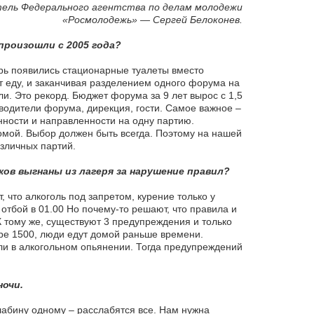
тель Федерального агентства по делам молодежи
«Росмолодежь» — Сергей Белоконев.
произошли с 2005 года?
ерь появились стационарные туалеты вместо
ят еду, и заканчивая разделением одного форума на
ели. Это рекорд. Бюджет форума за 9 лет вырос с 1,5
водители форума, дирекция, гости. Самое важное –
нности и направленности на одну партию.
мой. Выбор должен быть всегда. Поэтому на нашей
зличных партий.
ков выгнаны из лагеря за нарушение правил?
т, что алкоголь под запретом, курение только у
 отбой в 01.00 Но почему-то решают, что правила и
 К тому же, существуют 3 предупреждения и только
ере 1500, люди едут домой раньше времени.
ли в алкогольном опьянении. Тогда предупреждений
ночи.
лабину одному – расслабятся все. Нам нужна