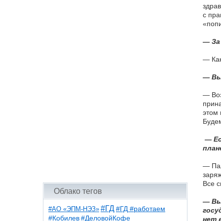
здрав
с пра
«попи
— За
— Как
— Вы
— Воз
прина
этом 
Будем
— Ес
план
— Пал
заряж
Все с
Облако тегов
— Вы
#ГД
#АО «ЭПМ-НЭЗ»
#ГД #работаем
госу
#ДеловойКофе
#Кобилев
нет 