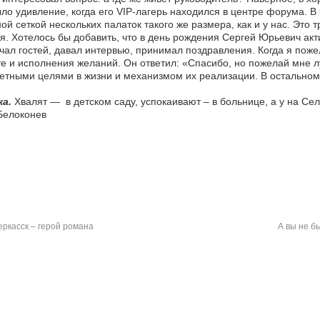
ло удивление, когда его VIP-лагерь находился в центре форума. 
ой сеткой нескольких палаток такого же размера, как и у нас. Это
я. Хотелось бы добавить, что в день рождения Сергей Юрьевич ак
чал гостей, давал интервью, принимал поздравления. Когда я пожел
е и исполнения желаний. Он ответил: «Спасибо, но пожелай мне 
етными целями в жизни и механизмом их реализации. В остально
ка.
Хвалят — в детском саду, успокаивают – в больнице, а у на Се
Белоконев
ркасск – герой романа
А вы не б