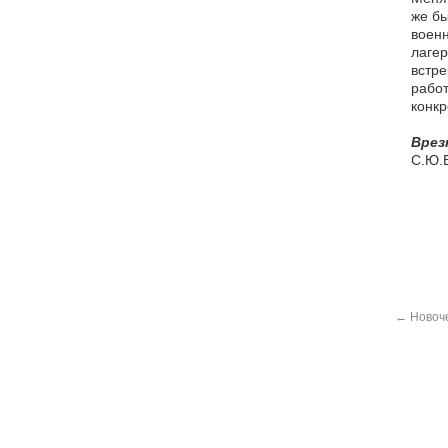
же бы
военн
лагер
встре
работ
конкр
Врез
С.Ю.
←
Новоче