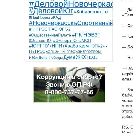
#ДеловойНовочеркасск
#ДеловойЮг
— Да,
#Кобилев
#НЭВЗ
«Сели
#НацПроектБКАД
#НовочеркасскъСпортивный
— Се
#НчГРЭС ПАО ОГК-2
#ПК"НЭВЗ"
#ОбщественнаяПалата
— Ког
#Эксперт Юг
#Эксперт Юг #МСП
#ЮРГПУ (НПИ)
#работаем
«ОГК-2» -
— Бо
Нч ГРЭС
«ОГК-2» – НчГРЭС
«ЭНЕРГОПРОМ-
Дума
ЖКХ
НЭВЗ
— Нет
День Победы
НЭЗ»
ТНТ
НчГРЭС
Победа
Собор
ТПП
— На
благоустройство
ветераны
выборы
дети
неуд
дороги
казаки
коррупция
космос
глаз
парк
общественная палата
пожар
роща
спорт
художники
театр
транспорт
— Заб
бабуш
челов
этого
этого
добье
P.S. 
Меня 