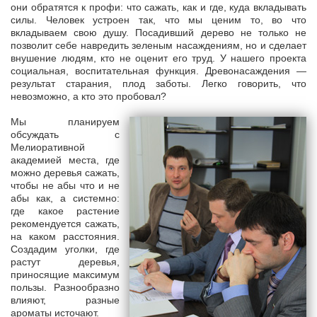
они обратятся к профи: что сажать, как и где, куда вкладывать
силы. Человек устроен так, что мы ценим то, во что
вкладываем свою душу. Посадивший дерево не только не
позволит себе навредить зеленым насаждениям, но и сделает
внушение людям, кто не оценит его труд. У нашего проекта
социальная, воспитательная функция. Древонасаждения —
результат старания, плод заботы. Легко говорить, что
невозможно, а кто это пробовал?
Мы планируем
обсуждать с
Мелиоративной
академией места, где
можно деревья сажать,
чтобы не абы что и не
абы как, а системно:
где какое растение
рекомендуется сажать,
на каком расстояния.
Создадим уголки, где
растут деревья,
приносящие максимум
пользы. Разнообразно
влияют, разные
ароматы источают.