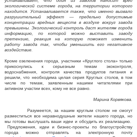
устанавливает, что один из заводов наносит вред
экологической системе города, на территории которого
находится. Устанавливается также, что именно вызвало
разрушительный эффект — предельно допустимые
концентрации вредных веществ в воздухе вокруг завода
превышены. Экологический контроль даст жителям города
информацию, по которой можно выставить заводу
претензию, реакция на которую поможет изменить
работу завода так, чтобы уменьшить его негативное
воздействие.
Кроме озеленения города, участники «Круглого стола» только
прикоснулись к серьезным темам экоконтроля,
водоснабжения, контроля качества продуктов питания и
решили, что необходима целая серия Круглых столов, в том
числе по темам, заявленным нашими читателями при
активном участии всех, кому не все равно.
Марина Корвякова.
Разумеется, за нашим круглым столом не смогут
разместиться все неравнодушные жители нашего города, но
мы готовы выслушать ваши идеи и обсудить их реализацию.
Предложения, идеи и бизнес-проекты по благоустройству
города можно отправлять на электронную почту