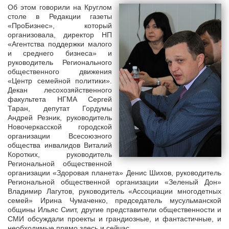
Об этом говорили на Круглом
столе в Редакции газеты
«ПроБизнес», который
организовала, директор НП
«Агентства поддержки малого
и среднего бизнеса» и
руководитель Регионального
общественного движения
«Центр семейной политики».
Декан лесохозяйственного
факультета НГМА Сергей
Таран, депутат Гордумы
Андрей Резник, руководитель
Новочеркасской городской
организации Всесоюзного
общества инвалидов Виталий
Коротких, руководитель
Региональной общественной
организации «Здоровая планета» Денис Шихов, руководитель
Региональной общественной организации «Зеленый Дон»
Владимир Лагутов, руководитель «Ассоциации многодетных
семей» Ирина Чумаченко, председатель мусульманской
общины Ильяс Сиит, другие представители общественности и
СМИ обсуждали проекты и грандиозные, и фантастичные, и
необходимые прямо здесь и сейчас.