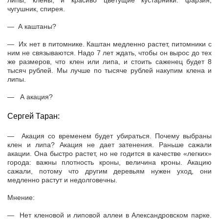
липы, клены, и красиво цветущие кустарники: фарзия,
чугушник, спирея.
— А каштаны?
— Их нет в питомнике. Каштан медленно растет, питомники с
ним не связываются. Надо 7 лет ждать, чтобы он вырос до тех
же размеров, что клен или липа, и стоить саженец будет 8
тысяч рублей. Мы лучше по тысяче рублей накупим клена и
липы.
— А акация?
Сергей Таран:
— Акация со временем будет убираться. Почему выбраны
клен и липа? Акация не дает затенения. Раньше сажали
акации. Она быстро растет, но не годится в качестве «легких»
города: важны плотность кроны, величина кроны. Акацию
сажали, потому что другим деревьям нужен уход, они
медленно растут и недолговечны.
Мнение:
— Нет кленовой и липовой аллеи в Александровском парке.