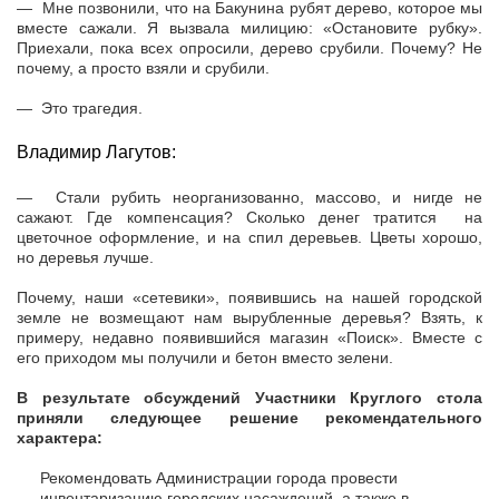
— Мне позвонили, что на Бакунина рубят дерево, которое мы
вместе сажали. Я вызвала милицию: «Остановите рубку».
Приехали, пока всех опросили, дерево срубили. Почему? Не
почему, а просто взяли и срубили.
— Это трагедия.
Владимир Лагутов:
— Стали рубить неорганизованно, массово, и нигде не
сажают. Где компенсация? Сколько денег тратится на
цветочное оформление, и на спил деревьев. Цветы хорошо,
но деревья лучше.
Почему, наши «сетевики», появившись на нашей городской
земле не возмещают нам вырубленные деревья? Взять, к
примеру, недавно появившийся магазин «Поиск». Вместе с
его приходом мы получили и бетон вместо зелени.
В результате обсуждений Участники Круглого стола
приняли следующее решение рекомендательного
характера:
Рекомендовать Администрации города провести
инвентаризацию городских насаждений, а также в