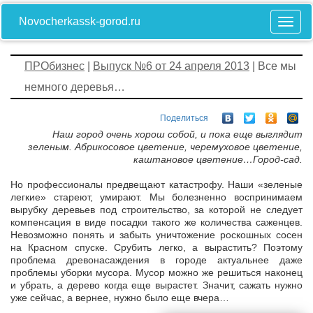
Novocherkassk-gorod.ru
ПРОбизнес
|
Выпуск №6 от 24 апреля 2013
| Все мы
немного деревья…
Поделиться
Наш город очень хорош собой, и пока еще выглядит
зеленым. Абрикосовое цветение, черемуховое цветение,
каштановое цветение…Город-сад.
Но профессионалы предвещают катастрофу. Наши «зеленые
легкие» стареют, умирают. Мы болезненно воспринимаем
вырубку деревьев под строительство, за которой не следует
компенсация в виде посадки такого же количества саженцев.
Невозможно понять и забыть уничтожение роскошных сосен
на Красном спуске. Срубить легко, а вырастить? Поэтому
проблема древонасаждения в городе актуальнее даже
проблемы уборки мусора. Мусор можно же решиться наконец
и убрать, а дерево когда еще вырастет. Значит, сажать нужно
уже сейчас, а вернее, нужно было еще вчера…