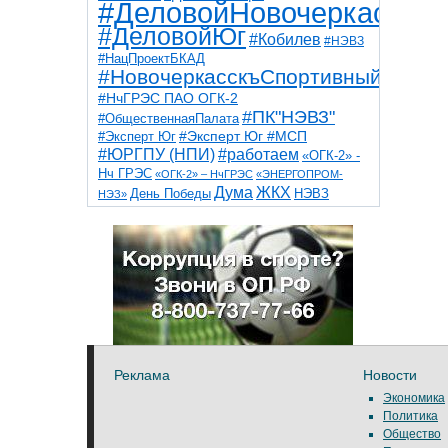
#ДеловойНовочеркасск
#ДеловойЮг
#Кобилев
#НЭВЗ
#НацПроектБКАД
#НовочеркасскъСпортивный
#НчГРЭС ПАО ОГК-2
#ПК"НЭВЗ"
#ОбщественнаяПалата
#Эксперт Юг
#Эксперт Юг #МСП
#ЮРГПУ (НПИ)
#работаем
«ОГК-2» -
Нч ГРЭС
«ОГК-2» – НчГРЭС
«ЭНЕРГОПРОМ-
Дума
ЖКХ
НЭВЗ
День Победы
НЭЗ»
ТНТ
НчГРЭС
Победа
Собор
ТПП
благоустройство
ветераны
выборы
дети
дороги
казаки
коррупция
космос
парк
общественная палата
пожар
роща
спорт
художники
театр
транспорт
Реклама
Новости
Экономика
Политика
Общество