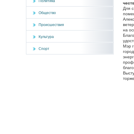
Политика
чест
Для с
Общество
помещ
Алекс
ветер
Происшествия
на ос
Благо
Культура
удост
Мэр г
Спорт
город
энерг
профе
благо
Высту
торже