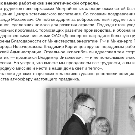
вованию работников энергетической отрасли.
отрудников новочеркасских Межрайонных электрических сетей бы
ении Центра эстетического воспитания. Со словами поздравлени
андр Михалевич. Он поблагодарил за добросовестный труд не тол
анов, сделавших немало для развития отрасли. Подводя итоги ухо
новных проблемах, тормозящих развитие производства, и обознач
дарственными письмами ОАО «Донэнерго» наградили большую груп
оены Благодарности от Министерства энергетики РФ и Минэнерго Р
орода Новочеркасска Владимир Киргинцев вручил передовым рабо
ской Администрации. Отдельное «спасибо» он адресовал тем сотр
етик, — признался Владимир Витальевич, — и не понаслышке знаю о
ссия. Но уверен, что вместе мы преодолеем все трудности, а вы 
родную миссию и нести в наши дома свет и тепло».
пления детских творческих коллективов удачно дополнили официа
ства атмосферу настоящего праздника.