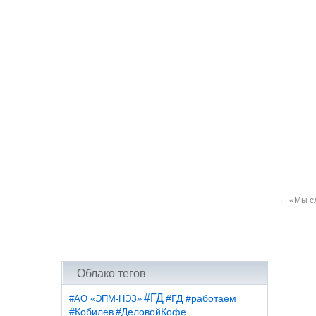
←
«Мы сл
Облако тегов
#ГД
#АО «ЭПМ-НЭЗ»
#ГД #работаем
#ДеловойКофе
#Кобилев