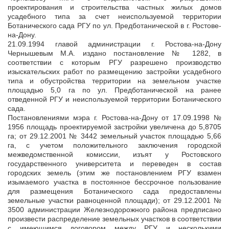
проектирования и строительства частных жилых домов
усадебного типа за счет неиспользуемой территории
Ботанического сада РГУ по ул. Предботанической в г. Ростове-
на-Дону.
21.09.1994 главой администрации г. Ростова-на-Дону
Чернышевым М.А. издано постановление № 1282, в
соответствии с которым РГУ разрешено производство
изыскательских работ по размещению застройки усадебного
типа и обустройства территории на земельном участке
площадью 5,0 га по ул. Предботанической на ранее
отведенной РГУ и неиспользуемой территории Ботанического
сада.
Постановлениями мэра г. Ростова-на-Дону от 17.09.1998 №
1956 площадь проектируемой застройки увеличена до 5,8705
га; от 29.12.2001 № 3442 земельный участок площадью 5,66
га, с учетом положительного заключения городской
межведомственной комиссии, изъят у Ростовского
государственного университета и переведен в состав
городских земель (этим же постановлением РГУ взамен
изымаемого участка в постоянное бессрочное пользование
для размещения Ботанического сада предоставлены
земельные участки равноценной площади); от 29.12.2001 №
3500 администрации Железнодорожного района предписано
произвести распределение земельных участков в соответствии
с имеющимся договором между РГУ и несколькими