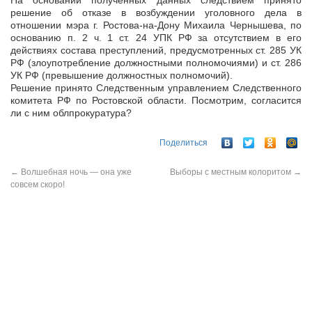
На основании полученных данных следствием принято
решение об отказе в возбуждении уголовного дела в
отношении мэра г. Ростова-на-Дону Михаила Чернышева, по
основанию п. 2 ч. 1 ст. 24 УПК РФ за отсутствием в его
действиях состава преступлений, предусмотренных ст. 285 УК
РФ (злоупотребление должностными полномочиями) и ст. 286
УК РФ (превышение должностных полномочий).
Решение принято Следственным управлением Следственного
комитета РФ по Ростовской области. Посмотрим, согласится
ли с ним облпрокуратура?
Поделиться
←
Волшебная ночь — она уже
Выборы с местным колоритом
→
совсем скоро!