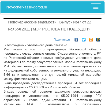
Novocherkassk-gorod.ru
Новочеркасские ведомости
|
Выпуск №47 от 22
ноября 2011
| МЭР РОСТОВА НЕ ПОДСУДЕН?
Поделиться
В возбуждении уголовного дела отказано
Мы писали о том, что прокуратура Ростовской области
передала в следственные органы Следственного комитета РФ
по Ростовской области с целью возбуждения уголовного дела
материалы по факту злоупотребления мэром Ростова-на-Дону
М.А. Чернышевым должностными полномочиями при изъятии
из федеральной собственности земельного участка площадью
5,66 га и разделения его для целей жилищной застройки
между физическими лицами.
Была проведена доследственная проверка. И вот последняя
информация из СУ СК РФ по Ростовской области.
В ходе проведенной проверки тщательно проверены доводы
прокурора и установлено, что 05.07.1994 ректор РГУ
обратился к главе администрации г. Ростова-на-Дону
Чернышеву М.А. с ходатайством о разрешении