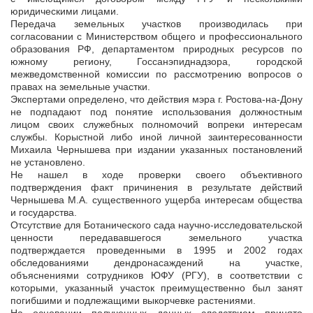
юридическими лицами.
Передача земельных участков производилась при
согласовании с Министерством общего и профессионального
образования РФ, департаментом природных ресурсов по
южному региону, Госсанэпиднадзора, городской
межведомственной комиссии по рассмотрению вопросов о
правах на земельные участки.
Экспертами определено, что действия мэра г. Ростова-на-Дону
не подпадают под понятие использования должностным
лицом своих служебных полномочий вопреки интересам
службы. Корыстной либо иной личной заинтересованности
Михаила Чернышева при издании указанных постановлений
не установлено.
Не нашел в ходе проверки своего объективного
подтверждения факт причинения в результате действий
Чернышева М.А. существенного ущерба интересам общества
и государства.
Отсутствие для Ботанического сада научно-исследовательской
ценности передававшегося земельного участка
подтверждается проведенными в 1995 и 2002 годах
обследованиями дендронасаждений на участке,
объяснениями сотрудников ЮФУ (РГУ), в соответствии с
которыми, указанный участок преимущественно был занят
погибшими и подлежащими выкорчевке растениями.