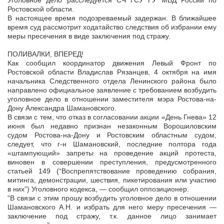
Уголовное дело расследуется СЧ ГСУ ГУ МВД России по
Ростовской области.
В настоящее время подозреваемый задержан. В ближайшее
время суд рассмотрит ходатайство следствия об избрании ему
меры пресечения в виде заключения под стражу.
ПОЛИВАЛКИ, ВПЕРЕД!
Как сообщил координатор движения Левый Фронт по
Ростовской области Владислав Рязанцев, 4 октября на имя
начальника Следственного отдела Ленинского района было
направлено официальное заявление с требованием возбудить
уголовное дело в отношении заместителя мэра Ростова-на-
Дону Александра Шамановского.
В связи с тем, что отказ в согласовании акции «День Гнева» 12
июня был недавно признан незаконным Ворошиловским
судом Ростова-на-Дону и Ростовским областным судом,
следует, что г-н Шамановский, последние полтора года
«штампующий» запреты на проведение акций протеста,
виновен в совершении преступления, предусмотренного
статьей 149 (“Воспрепятствование проведению собрания,
митинга, демонстрации, шествия, пикетирования или участию
в них”) Уголовного кодекса, — сообщил оппозиционер.
“В связи с этим прошу возбудить уголовное дело в отношении
Шамановского А.Н. и избрать для него меру пресечения —
заключение под стражу, т.к. данное лицо занимает