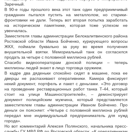
Заречный.
В 90-е годы прошлого века этот танк один предприимчивый
гражданин пытался пустить на металлолом, но старики-
фронтовики не дали. Теперь вот вторая попытка заработать
на историческом памятнике, которая тоже успехом не
увенчалась.
Заместителя главы администрации Белокалитвинского района
Ростовской области Ивана Бойченко, курирующего вопросы
ЖКХ, поймали буквально за руку во время получения
внушительной взятки. Мемориальный танк он согласился
продать за четыре с половиной миллиона рублей.
Спасибо видеооператорам донской полиции – теперь
миллионы людей знают в лицо торговца оружием.
В кадре два дяденьки спокойно сидят в машине, пока ее
дверцы не распахивают оперативники. Камера фиксирует
некий документ, портфель и пакет с деньгами. «Это договор
на проведение реставрационных работ танка Т-44, который
стоит на улице Машиностроителей», – демонстрирует
документ полицейским мужчина, который представляется
заместителем главы администрации Иваном Бойченко. Про
деньги он поясняет: «Четыре с половиной миллиона рублей
передал мне индивидуальный предприниматель для нужд
города».
Но вот комментарий Алексея Полянского, начальника пресс-
службы ГУ МВД РФ по Ростовской области: «К оперативникам