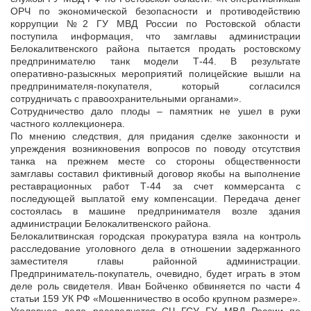
ОРЧ по экономической безопасности и противодействию
коррупции №2 ГУ МВД России по Ростовской области
поступила информация, что замглавы администрации
Белокалитвенского района пытается продать ростовскому
предпринимателю танк модели Т-44. В результате
оперативно-разыскных мероприятий полицейские вышли на
предпринимателя-покупателя, который согласился
сотрудничать с правоохранительными органами».
Сотрудничество дало плоды – памятник не ушел в руки
частного коллекционера.
По мнению следствия, для придания сделке законности и
упреждения возникновения вопросов по поводу отсутствия
танка на прежнем месте со стороны общественности
замглавы составил фиктивный договор якобы на выполнение
реставрационных работ Т-44 за счет коммерсанта с
последующей выплатой ему компенсации. Передача денег
состоялась в машине предпринимателя возле здания
администрации Белокалитвенского района.
Белокалитвинская городская прокуратура взяла на контроль
расследование уголовного дела в отношении задержанного
заместителя главы районной администрации.
Предприниматель-покупатель, очевидно, будет играть в этом
деле роль свидетеля. Иван Бойченко обвиняется по части 4
статьи 159 УК РФ «Мошенничество в особо крупном размере».