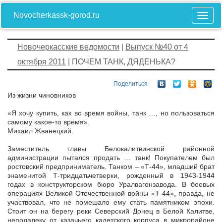
Novocherkassk-gorod.ru
Новочеркасские ведомости
|
Выпуск №40 от 4
октября 2011
| ПОЧЕМ ТАНК, ДЯДЕНЬКА?
Поделиться
Из жизни чиновников
«Я хочу купить, как во время войны, танк …, но пользоваться
самому какое-то время».
Михаил Жванецкий.
Заместитель главы Белокалитвинской районной
администрации пытался продать … танк! Покупателем был
ростовский предприниматель. Танком – «Т-44», младший брат
знаменитой Т-тридцатьчетверки, рожденный в 1943-1944
годах в конструкторском бюро Уралвагонзавода. В боевых
операциях Великой Отечественной войны «Т-44», правда, не
участвовал, что не помешало ему стать памятником эпохи.
Стоит он на берегу реки Северский Донец в Белой Калитве,
неподалеку от казачьего кадетского корпуса в микрорайоне