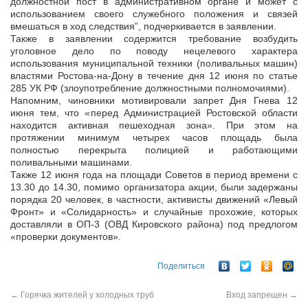
должностной пост в административном органе и может с
использованием своего служебного положения и связей
вмешаться в ход следствия”, подчеркивается в заявлении.
Также в заявлении содержится требование возбудить
уголовное дело по поводу нецелевого характера
использования муниципальной техники (поливальных машин)
властями Ростова-на-Дону в течение дня 12 июня по статье
285 УК РФ (злоупотребление должностными полномочиями).
Напомним, чиновники мотивировали запрет Дня Гнева 12
июня тем, что «перед Администрацией Ростовской области
находится активная пешеходная зона». При этом на
протяжении минимум четырех часов площадь была
полностью перекрыта полицией и работающими
поливальными машинами.
Также 12 июня года на площади Советов в период времени с
13.30 до 14.30, помимо организатора акции, были задержаны
порядка 20 человек, в частности, активисты движений «Левый
Фронт» и «Солидарность» и случайные прохожие, которых
доставляли в ОП-3 (ОВД Кировского района) под предлогом
«проверки документов».
Поделиться
←
Горячка жителей у холодных труб
Вход запрещен
→