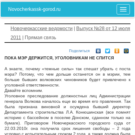
Novocherkassk-gorod.ru
Новочеркасские ведомости
|
Выпуск №28 от 12 июля
2011
| Прямая связь
Поделиться
ПОКА МЭР ДЕРЖИТСЯ, УГОЛОВНИКАМ НЕ СПИТСЯ
А знаете, почему «темные силы» так спешат убрать с поста
мэра? Потому, что чем дольше останется он в мэрии, тем
больше бывших волковских чиновников будет привлечено к
уголовной ответственности.
Давайте вспомним.
Уголовное преследование должностных лиц Администрации
генерала Волкова началось еще во время его правления. Так
была признана виновной и осуждена бывший директор
Департамента строительства Л.А. Конюшинская (все помнят
историю с бассейном в поселке Донском, сданном только на
бумаге). Приговором Новочеркасского городского суда от
22.03.2010г. она получила срок лишения свободы – 2 года
условно с испытательным сроком 2 года, а также должна была