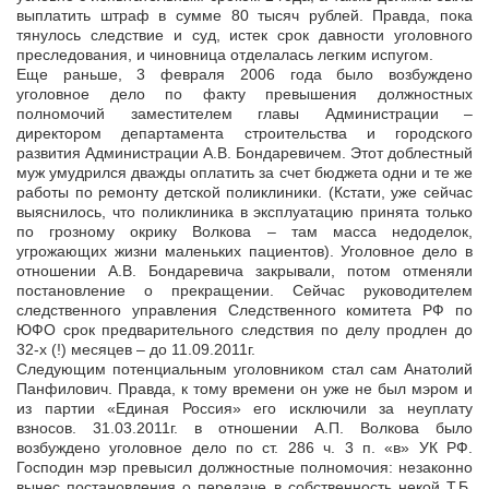
выплатить штраф в сумме 80 тысяч рублей. Правда, пока
тянулось следствие и суд, истек срок давности уголовного
преследования, и чиновница отделалась легким испугом.
Еще раньше, 3 февраля 2006 года было возбуждено
уголовное дело по факту превышения должностных
полномочий заместителем главы Администрации –
директором департамента строительства и городского
развития Администрации А.В. Бондаревичем. Этот доблестный
муж умудрился дважды оплатить за счет бюджета одни и те же
работы по ремонту детской поликлиники. (Кстати, уже сейчас
выяснилось, что поликлиника в эксплуатацию принята только
по грозному окрику Волкова – там масса недоделок,
угрожающих жизни маленьких пациентов). Уголовное дело в
отношении А.В. Бондаревича закрывали, потом отменяли
постановление о прекращении. Сейчас руководителем
следственного управления Следственного комитета РФ по
ЮФО срок предварительного следствия по делу продлен до
32-х (!) месяцев – до 11.09.2011г.
Следующим потенциальным уголовником стал сам Анатолий
Панфилович. Правда, к тому времени он уже не был мэром и
из партии «Единая Россия» его исключили за неуплату
взносов. 31.03.2011г. в отношении А.П. Волкова было
возбуждено уголовное дело по ст. 286 ч. 3 п. «в» УК РФ.
Господин мэр превысил должностные полномочия: незаконно
вынес постановления о передаче в собственность некой Т.Б.