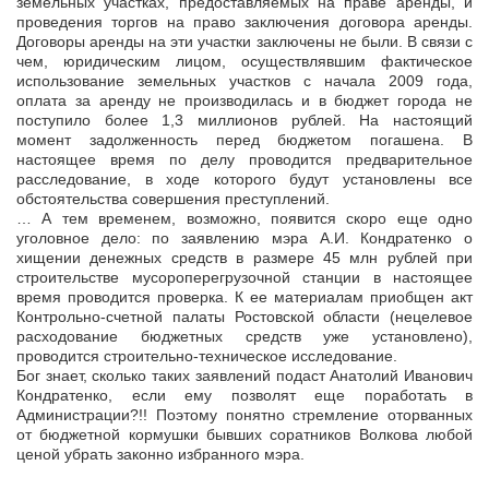
земельных участках, предоставляемых на праве аренды, и
проведения торгов на право заключения договора аренды.
Договоры аренды на эти участки заключены не были. В связи с
чем, юридическим лицом, осуществлявшим фактическое
использование земельных участков с начала 2009 года,
оплата за аренду не производилась и в бюджет города не
поступило более 1,3 миллионов рублей. На настоящий
момент задолженность перед бюджетом погашена. В
настоящее время по делу проводится предварительное
расследование, в ходе которого будут установлены все
обстоятельства совершения преступлений.
… А тем временем, возможно, появится скоро еще одно
уголовное дело: по заявлению мэра А.И. Кондратенко о
хищении денежных средств в размере 45 млн рублей при
строительстве мусороперегрузочной станции в настоящее
время проводится проверка. К ее материалам приобщен акт
Контрольно-счетной палаты Ростовской области (нецелевое
расходование бюджетных средств уже установлено),
проводится строительно-техническое исследование.
Бог знает, сколько таких заявлений подаст Анатолий Иванович
Кондратенко, если ему позволят еще поработать в
Администрации?!! Поэтому понятно стремление оторванных
от бюджетной кормушки бывших соратников Волкова любой
ценой убрать законно избранного мэра.