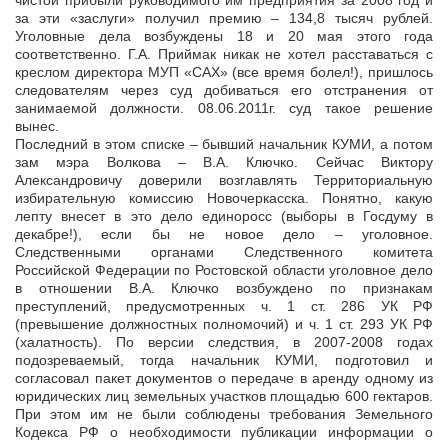
чистой прибыли руководимого им предприятия за 2008 год и
за эти «заслуги» получил премию – 134,8 тысяч рублей.
Уголовные дела возбуждены 18 и 20 мая этого года
соответственно. Г.А. Приймак никак не хотел расставаться с
креслом директора МУП «САХ» (все время болел!), пришлось
следователям через суд добиваться его отстранения от
занимаемой должности. 08.06.2011г. суд такое решение
вынес.
Последний в этом списке – бывший начальник КУМИ, а потом
зам мэра Волкова – В.А. Ключко. Сейчас Виктору
Александровичу доверили возглавлять Территориальную
избирательную комиссию Новочеркасска. Понятно, какую
лепту внесет в это дело единоросс (выборы в Госдуму в
декабре!), если бы не новое дело – уголовное.
Следственными органами Следственного комитета
Российской Федерации по Ростовской области уголовное дело
в отношении В.А. Ключко возбуждено по признакам
преступлений, предусмотренных ч. 1 ст. 286 УК РФ
(превышение должностных полномочий) и ч. 1 ст. 293 УК РФ
(халатность). По версии следствия, в 2007-2008 годах
подозреваемый, тогда начальник КУМИ, подготовил и
согласовал пакет документов о передаче в аренду одному из
юридических лиц земельных участков площадью 600 гектаров.
При этом им не были соблюдены требования Земельного
Кодекса РФ о необходимости публикации информации о