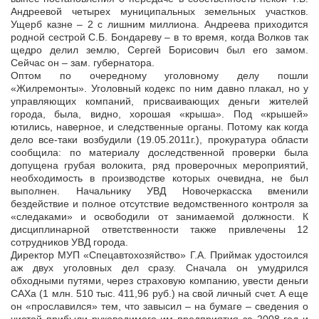
Андреевой четырех муниципальных земельных участков.
Ущерб казне – 2 с лишним миллиона. Андреева приходится
родной сестрой С.Б. Бондареву – в то время, когда Волков так
щедро делил землю, Сергей Борисович был его замом.
Сейчас он – зам. губернатора.
Оптом по очередному уголовному делу пошли
«Жилремонты». Уголовный кодекс по ним давно плакал, но у
управляющих компаний, присваивающих деньги жителей
города, была, видно, хорошая «крыша». Под «крышей»
ютились, наверное, и следственные органы. Потому как когда
дело все-таки возбудили (19.05.2011г.), прокуратура области
сообщила: по материалу доследственной проверки была
допущена грубая волокита, ряд проверочных мероприятий,
необходимость в производстве которых очевидна, не был
выполнен. Начальнику УВД Новочеркасска вменили
бездействие и полное отсутствие ведомственного контроля за
«следаками» и освободили от занимаемой должности. К
дисциплинарной ответственности также привлечены 12
сотрудников УВД города.
Директор МУП «Спецавтохозяйство» Г.А. Приймак удостоился
аж двух уголовных дел сразу. Сначала он умудрился
обходными путями, через страховую компанию, увести деньги
САХа (1 млн. 510 тыс. 411,96 руб.) на свой личный счет. А еще
он «прославился» тем, что завысил – на бумаге – сведения о