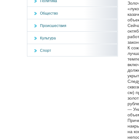
Политика
Золоч
«луко
Общество
казач
объек
Сейча
Происшествия
октяб
работ
Культура
закон
К сож
Спорт
лучша
темпе
включ
должн
укрыт
Следу
сквоз
см) п
золот
рубле
— Уни
объем
Приче
накры
на ко
непос