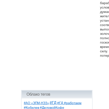
бараб
услов
думаю
жител
устан
соотв
выпол
золоч
полно
госко
время
силу.
потер
Облако тегов
#ГД
#АО «ЭПМ-НЭЗ»
#ГД #работаем
#ДеловойКофе
#Кобилев