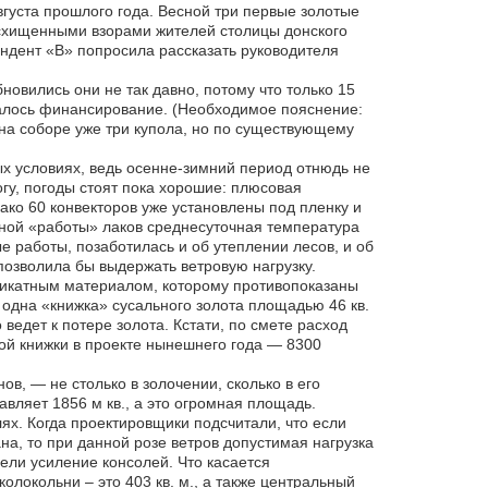
густа прошлого года. Весной три первые золотые
осхищенными взорами жителей столицы донского
ондент «В» попросила рассказать руководителя
овились они не так давно, потому что только 15
чалось финансирование. (Необходимое пояснение:
на соборе уже три купола, но по существующему
х условиях, ведь осенне-зимний период отнюдь не
гу, погоды стоят пока хорошие: плюсовая
ако 60 конвекторов уже установлены под пленку и
ьной «работы» лаков среднесуточная температура
 работы, позаботилась и об утеплении лесов, и об
озволила бы выдержать ветровую нагрузку.
еликатным материалом, которому противопоказаны
т одна «книжка» сусального золота площадью 46 кв.
ведет к потере золота. Кстати, по смете расход
дной книжки в проекте нынешнего года — 8300
в, — не столько в золочении, сколько в его
ляет 1856 м кв., а это огромная площадь.
х. Когда проектировщики подсчитали, что если
а, то при данной розе ветров допустимая нагрузка
вели усиление консолей. Что касается
олокольни – это 403 кв. м., а также центральный