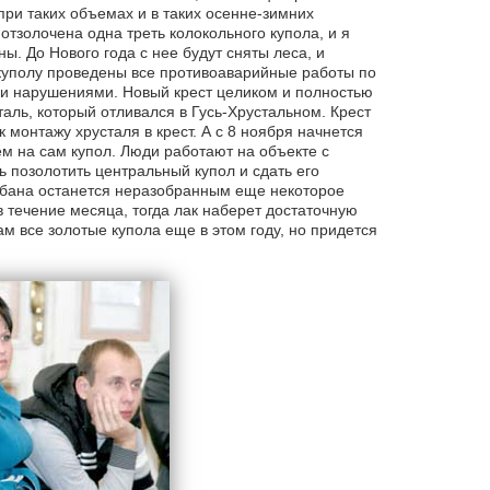
 при таких объемах и в таких осенне-зимних
тзолочена одна треть колокольного купола, и я
ы. До Нового года с нее будут сняты леса, и
куполу проведены все противоаварийные работы по
ми нарушениями. Новый крест целиком и полностью
таль, который отливался в Гусь-Хрустальном. Крест
монтажу хрусталя в крест. А с 8 ноября начнется
ем на сам купол. Люди работают на объекте с
ь позолотить центральный купол и сдать его
абана останется неразобранным еще некоторое
в течение месяца, тогда лак наберет достаточную
м все золотые купола еще в этом году, но придется