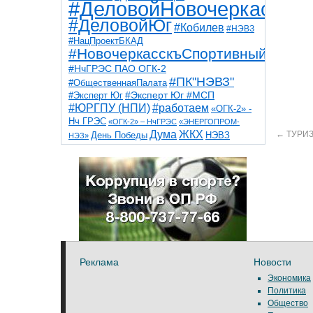
#ДеловойНовочеркасск
#ДеловойЮг
#Кобилев
#НЭВЗ
#НацПроектБКАД
#НовочеркасскъСпортивный
#НчГРЭС ПАО ОГК-2
#ПК"НЭВЗ"
#ОбщественнаяПалата
#Эксперт Юг
#Эксперт Юг #МСП
#ЮРГПУ (НПИ)
#работаем
«ОГК-2» -
Нч ГРЭС
«ОГК-2» – НчГРЭС
«ЭНЕРГОПРОМ-
Дума
ЖКХ
←
ТУРИ
НЭВЗ
День Победы
НЭЗ»
ТНТ
НчГРЭС
Победа
Собор
ТПП
благоустройство
ветераны
выборы
дети
дороги
казаки
коррупция
космос
парк
общественная палата
пожар
роща
спорт
художники
театр
транспорт
Реклама
Новости
Экономика
Политика
Общество