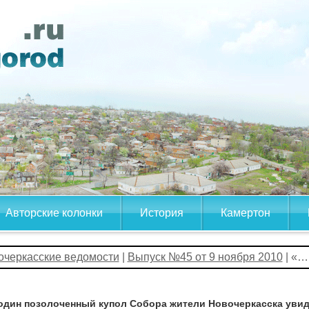
Авторские колонки
История
Камертон
очеркасские ведомости
|
Выпуск №45 от 9 ноября 2010
| «…
один позолоченный купол Собора жители Новочеркасска увидя