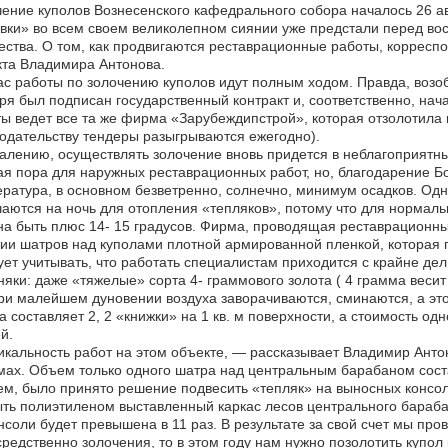
ение куполов Вознесенского кафедрального собора началось 26 ав
вки» во всем своем великолепном сиянии уже предстали перед в
ества. О том, как продвигаются реставрационные работы, корресп
та Владимира Антонова.
с работы по золочению куполов идут полным ходом. Правда, возобн
ря был подписан государственный контракт и, соответственно, на
ы ведет все та же фирма «Зарубеждипстрой», которая отзолотила 
одательству тендеры разыгрываются ежегодно).
алению, осуществлять золочение вновь придется в неблагоприятны
я пора для наружных реставрационных работ, но, благодарение Бо
ратура, в основном безветренно, солнечно, минимум осадков. Одн
аются на ночь для отопления «тепляков», потому что для нормал
а быть плюс 14- 15 градусов. Фирма, проводящая реставрационные
ии шатров над куполами плотной армированной пленкой, которая п
ет учитывать, что работать специалистам приходится с крайне д
няки: даже «тяжелые» сорта 4- граммового золота ( 4 грамма веси
ри малейшем дуновении воздуха заворачиваются, сминаются, а это 
а составляет 2, 2 «книжки» на 1 кв. м поверхности, а стоимость о
й.
кальность работ на этом объекте, — рассказывает Владимир Антоно
ах. Объем только одного шатра над центральным барабаном состав
м, было принято решение подвесить «тепляк» на выносных консоля
ть полиэтиленом выставленный каркас лесов центрального барабан
нсоли будет превышена в 11 раз. В результате за свой счет мы про
редственно золочения, то в этом году нам нужно позолотить купол к