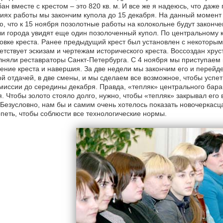
ан вместе с крестом – это 820 кв. м. И все же я надеюсь, что даже
иях работы мы закончим купола до 15 декабря. На данный момент о
, что к 15 ноября позолотные работы на колокольне будут закончен
и города увидят еще один позолоченный купол. По центральному 
овке креста. Ранее предыдущий крест был установлен с некоторы
етствует эскизам и чертежам исторического креста. Воссоздан хрус
няли реставраторы Санкт-Петербурга. С 4 ноября мы приступаем к 
ение креста и навершия. За две недели мы закончим его и перейд
й отдачей, в две смены, и мы сделаем все возможное, чтобы успет
миссии до середины декабря. Правда, «тепляк» центрального бар
. Чтобы золото стояло долго, нужно, чтобы «тепляк» закрывал его 
 Безусловно, нам бы и самим очень хотелось показать новочеркасца
петь, чтобы соблюсти все технологические нормы.