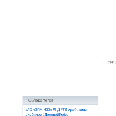
←
ТУРИ
Облако тегов
#ГД
#АО «ЭПМ-НЭЗ»
#ГД #работаем
#ДеловойКофе
#Кобилев