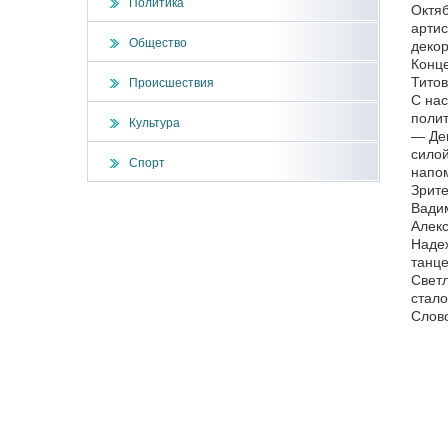
Политика
Октяб
артис
Общество
декор
Конце
Титов
Происшествия
С нас
полит
Культура
— Ден
силой
Спорт
напом
Зрите
Вади
Алек
Надеж
танце
Светл
стало
Слово