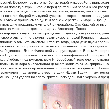
рьский. Вечером третьего ноября жителей микрорайона пригласил
тами Дома культуры. В фойе перед зрительным залом была разверн
ативно-прикладного творчества: керамика, вышивка, панно, иконы.
рт начался бодрой мелодией гусарского марша в исполнении духо
а. Публике пришлись по душе и вальс «Березка», и марш «Прощан
тупающим праздником жителей микрорайона Октябрьский от имени
совета местного отделения партии Александр Попов.
ь народного единства мы празднуем, отдавая дань уважения, дань
 своего единения отстояли независимость нашей Родины, — сказа
инание о том, что мы сильны только тогда, когда действуем сообща
ли очень тепло принимали песни в исполнении солистов студии э
ма Родионова, Дарьи Филатовой и их руководителя Елены Мещеря
сея Недовизия, исполнившего песню из кинофильма «Офицеры». В
да, Любовь» под руководством И. Воробьевой тоже очень понрави
вальные номера в исполнении детского коллектива «Сюрприз» и с
ана Гембель очень проникновенно прочла стихотворение Е. Евтуш
 выступления артистов цирковой студии «Шари-Вари» — гимнастк
м, концерт удался на славу, зрители покидали зал с хорошим пр