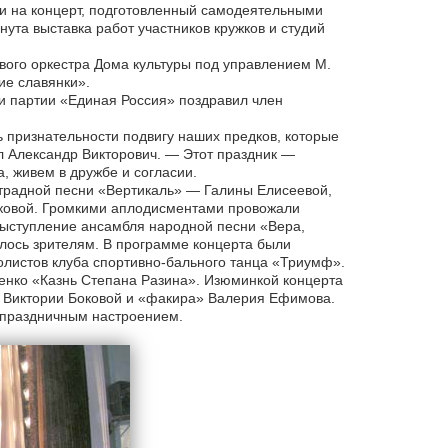
и на концерт, подготовленный самодеятельными
ута выставка работ участников кружков и студий
вого оркестра Дома культуры под управлением М.
ие славянки».
 партии «Единая Россия» поздравил член
 признательности подвигу наших предков, которые
л Александр Викторович. — Этот праздник —
, живем в дружбе и согласии.
страдной песни «Вертикаль» — Галины Елисеевой,
ковой. Громкими аплодисментами провожали
ыступление ансамбля народной песни «Вера,
лось зрителям. В программе концерта были
олистов клуба спортивно-бального танца «Триумф».
енко «Казнь Степана Разина». Изюминкой концерта
и Виктории Боковой и «факира» Валерия Ефимова.
едпраздничным настроением.