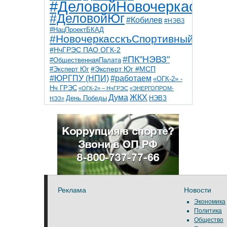
#ДеловойНовочеркасск
#ДеловойЮг
#Кобилев
#НЭВЗ
#НацПроектБКАД
#НовочеркасскъСпортивный
#НчГРЭС ПАО ОГК-2
#ПК"НЭВЗ"
#ОбщественнаяПалата
#Эксперт Юг
#Эксперт Юг #МСП
#ЮРГПУ (НПИ)
#работаем
«ОГК-2» -
Нч ГРЭС
«ОГК-2» – НчГРЭС
«ЭНЕРГОПРОМ-
Дума
ЖКХ
НЭВЗ
День Победы
НЭЗ»
ТНТ
НчГРЭС
Победа
Собор
ТПП
благоустройство
ветераны
выборы
дети
дороги
казаки
коррупция
космос
парк
общественная палата
пожар
роща
спорт
художники
театр
транспорт
Реклама
Новости
Экономика
Политика
Общество