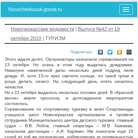
Novocherkassk-gorod.ru
Новочеркасские ведомости
|
Выпуск №42 от 19
октября 2010
| ТУРИЗМ
Поделиться
Этого ждали долго. Организаторы назначили соревнования на
13 октября. Но осень в этом году выдалась дождливая.
Накануне намеченной даты несколько дней подряд лили
дожди. И, хотя 13-го ярко светило солнце, по такой грязи в
роще делать нечего. На следующий день опять началось
ненастье.
Но к 22 октября выдалось несколько погожих дней. В «Красной
весне» земля просохла, и долгожданное мероприятие
состоялось.
Соревнование по спортивному туризму в зачёт Спартакиады
учащихся школ Новочеркасска организовали и провели
сотрудники Муниципального центра детского туризма: главный
судья – В.В. Лобов, главный секретарь – М.В. Хамаева,
начальник дистанции – А.И. Карякин. Им помогали ещё 15
судей из той же организации, наблюдавших за правильностью