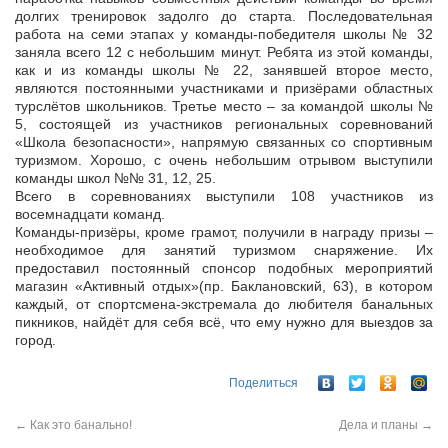
долгих тренировок задолго до старта. Последовательная
работа на семи этапах у команды-победителя школы № 32
заняла всего 12 с небольшим минут. Ребята из этой команды,
как и из команды школы № 22, занявшей второе место,
являются постоянными участниками и призёрами областных
турслётов школьников. Третье место – за командой школы №
5, состоящей из участников региональных соревнований
«Школа безопасности», напрямую связанных со спортивным
туризмом. Хорошо, с очень небольшим отрывом выступили
команды школ №№ 31, 12, 25.
Всего в соревнованиях выступили 108 участников из
восемнадцати команд.
Команды-призёры, кроме грамот, получили в награду призы –
необходимое для занятий туризмом снаряжение. Их
предоставил постоянный спонсор подобных мероприятий
магазин «Активный отдых»(пр. Баклановский, 63), в котором
каждый, от спортсмена-экстремала до любителя банальных
пикников, найдёт для себя всё, что ему нужно для выездов за
город.
Поделиться
←
Как это банально!
Дела и планы
→