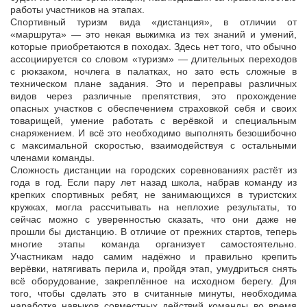
работы участников на этапах.
Спортивный туризм вида «дистанция», в отличии от
«маршрута» — это некая выжимка из тех знаний и умений,
которые приобретаются в походах. Здесь нет того, что обычно
ассоциируется со словом «туризм» — длительных переходов
с рюкзаком, ночлега в палатках, но зато есть сложные в
техническом плане задания. Это и переправы различных
видов через различные препятствия, это прохождение
опасных участков с обеспечением страховкой себя и своих
товарищей, умение работать с верёвкой и специальным
снаряжением. И всё это необходимо выполнять безошибочно
с максимальной скоростью, взаимодействуя с остальными
членами команды.
Сложность дистанции на городских соревнованиях растёт из
года в год. Если пару лет назад школа, набрав команду из
крепких спортивных ребят, не занимающихся в туристских
кружках, могла рассчитывать на неплохие результаты, то
сейчас можно с уверенностью сказать, что они даже не
прошли бы дистанцию. В отличие от прежних стартов, теперь
многие этапы команда организует самостоятельно.
Участникам надо самим надёжно и правильно крепить
верёвки, натягивать перила и, пройдя этап, умудриться снять
всё оборудование, закреплённое на исходном берегу. Для
того, чтобы сделать это в считанные минуты, необходима
наработка навыков совместных действий команды во время