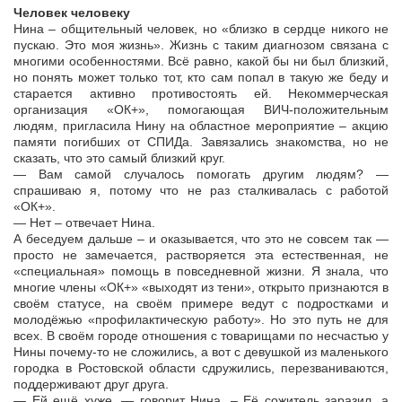
Человек человеку
Нина – общительный человек, но «близко в сердце никого не
пускаю. Это моя жизнь». Жизнь с таким диагнозом связана с
многими особенностями. Всё равно, какой бы ни был близкий,
но понять может только тот, кто сам попал в такую же беду и
старается активно противостоять ей. Некоммерческая
организация «ОК+», помогающая ВИЧ-положительным
людям, пригласила Нину на областное мероприятие – акцию
памяти погибших от СПИДа. Завязались знакомства, но не
сказать, что это самый близкий круг.
— Вам самой случалось помогать другим людям? —
спрашиваю я, потому что не раз сталкивалась с работой
«ОК+».
— Нет – отвечает Нина.
А беседуем дальше – и оказывается, что это не совсем так —
просто не замечается, растворяется эта естественная, не
«специальная» помощь в повседневной жизни. Я знала, что
многие члены «ОК+» «выходят из тени», открыто признаются в
своём статусе, на своём примере ведут с подростками и
молодёжью «профилактическую работу». Но это путь не для
всех. В своём городе отношения с товарищами по несчастью у
Нины почему-то не сложились, а вот с девушкой из маленького
городка в Ростовской области сдружились, перезваниваются,
поддерживают друг друга.
— Ей ещё хуже, — говорит Нина. – Её сожитель заразил, а