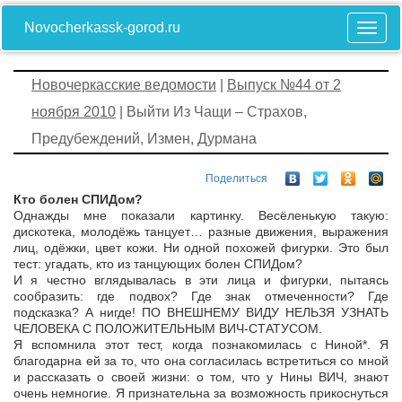
Novocherkassk-gorod.ru
Новочеркасские ведомости
|
Выпуск №44 от 2
ноября 2010
| Выйти Из Чащи – Страхов,
Предубеждений, Измен, Дурмана
Поделиться
Кто болен СПИДом?
Однажды мне показали картинку. Весёленькую такую:
дискотека, молодёжь танцует… разные движения, выражения
лиц, одёжки, цвет кожи. Ни одной похожей фигурки. Это был
тест: угадать, кто из танцующих болен СПИДом?
И я честно вглядывалась в эти лица и фигурки, пытаясь
сообразить: где подвох? Где знак отмеченности? Где
подсказка? А нигде! ПО ВНЕШНЕМУ ВИДУ НЕЛЬЗЯ УЗНАТЬ
ЧЕЛОВЕКА С ПОЛОЖИТЕЛЬНЫМ ВИЧ-СТАТУСОМ.
Я вспомнила этот тест, когда познакомилась с Ниной*. Я
благодарна ей за то, что она согласилась встретиться со мной
и рассказать о своей жизни: о том, что у Нины ВИЧ, знают
очень немногие. Я признательна за возможность прикоснуться