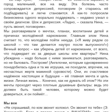
город маленький, все на виду. Эта болезнь часто
сопровождается депрессией, поговорим (я стараюсь её
подбадривать) и легче становится. А как-то попросили
бизнесмена одного морально поддержать – недавно узнал о
своём диагнозе. Шок и депрессия. «Ладно, – сказала Нина, —
пусть звонит, поговорим».
Мы разговаривали о мечтах, планах, воспитании детей и
причинах молодёжной наркомании. Главным злом Нина
считает то, что молодёжи пойти некуда. («Я живу рядом со
школой – что там делается наутро после выпускного!»)
Вечный вопрос – как уберечь детей от наркомании, от всего,
что поджидает их за дверью школы или квартиры? Нина
убеждена – надо больше с ними заниматься, разговаривать,
но не баловать. Построже! (Ангелочки, которым одновременно
понадобилась одна и та же игрушка, не походили, впрочем, на
несчастных жертв маминой суровости). Они, их счастливое
надёжное настоящее и будущее – её главная мечта и цель
жизни. Личная жизнь… Конечно, как не думать об этом? Но эти
мечты проходят через плотные душевные фильтры: ведь это
должен быть такой человек, которому можно будет
довериться, и он поймёт…
Мы все
«Не спрашивай, по ком звонит колокол. Он звонит по тебе» (Э.