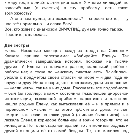
к миру тех, кто живёт с этим диагнозом. У многих ли людей, не
вовлечённых (к счастью) в эту проблему, есть такая
возможность?
— А она нам нужна, эта возможность? – спросит кто-то, — у
нас всё нормально – и слава Богу!
Все, кто живёт с диагнозом ВИЧ/СПИД, думали точно так же.
Простите, отвлеклась.
Две сестры
Елена. Несколько месяцев назад из города на Северном
Кавказе пришла телеграмма: «Забирайте Елену». Так
драматически завершилась история, похожая на тысячи
других. У Елены за плечами развод, маленький ребёнок,
работы нет, а тоска по женскому счастью есть. Влюбилась,
уехала с предметом своей страсти на море – и два года ни
слуху ни духу. Нина говорит, что телеграмму дали из опасения
— «если чего», так не у них дома. Рассказать все подробности
– был бы триллер: в каком состоянии тяжелейшей циррозной
интоксикации, вызванной приёмом наркотиков и алкоголя,
нашли родные Елену, как вытаскивали её – и в прямом и в
переносном смысле – из этого прОклятого дома, из лап
смерти, как везли на такси домой (а иначе было никак), как
лежала Елена в коридоре больницы и врачи говорили, что не
жилец она. Но то ли старания врачей, то ли молитвы родных и
друзей оттащили её от самой бездны. Те, кто молился над