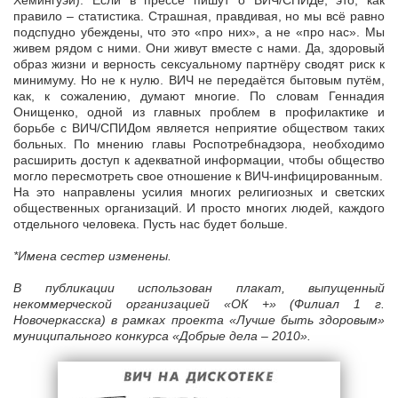
Хемингуэй). Если в прессе пишут о ВИЧ/СПИДе, это, как
правило – статистика. Страшная, правдивая, но мы всё равно
подспудно убеждены, что это «про них», а не «про нас». Мы
живем рядом с ними. Они живут вместе с нами. Да, здоровый
образ жизни и верность сексуальному партнёру сводят риск к
минимуму. Но не к нулю. ВИЧ не передаётся бытовым путём,
как, к сожалению, думают многие. По словам Геннадия
Онищенко, одной из главных проблем в профилактике и
борьбе с ВИЧ/СПИДом является неприятие обществом таких
больных. По мнению главы Роспотребнадзора, необходимо
расширить доступ к адекватной информации, чтобы общество
могло пересмотреть свое отношение к ВИЧ-инфицированным.
На это направлены усилия многих религиозных и светских
общественных организаций. И просто многих людей, каждого
отдельного человека. Пусть нас будет больше.
*Имена сестер изменены.
В публикации использован плакат, выпущенный
некоммерческой организацией «ОК +» (Филиал 1 г.
Новочеркасска) в рамках проекта «Лучше быть здоровым»
муниципального конкурса «Добрые дела – 2010».