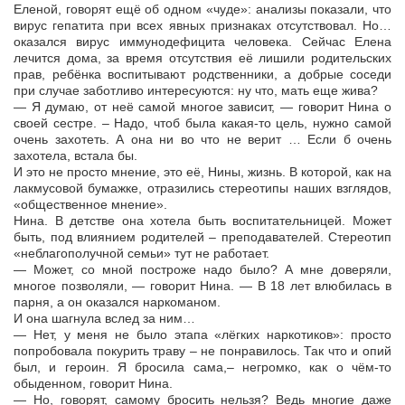
Еленой, говорят ещё об одном «чуде»: анализы показали, что
вирус гепатита при всех явных признаках отсутствовал. Но…
оказался вирус иммунодефицита человека. Сейчас Елена
лечится дома, за время отсутствия её лишили родительских
прав, ребёнка воспитывают родственники, а добрые соседи
при случае заботливо интересуются: ну что, мать еще жива?
— Я думаю, от неё самой многое зависит, — говорит Нина о
своей сестре. – Надо, чтоб была какая-то цель, нужно самой
очень захотеть. А она ни во что не верит … Если б очень
захотела, встала бы.
И это не просто мнение, это её, Нины, жизнь. В которой, как на
лакмусовой бумажке, отразились стереотипы наших взглядов,
«общественное мнение».
Нина. В детстве она хотела быть воспитательницей. Может
быть, под влиянием родителей – преподавателей. Стереотип
«неблагополучной семьи» тут не работает.
— Может, со мной построже надо было? А мне доверяли,
многое позволяли, — говорит Нина. — В 18 лет влюбилась в
парня, а он оказался наркоманом.
И она шагнула вслед за ним…
— Нет, у меня не было этапа «лёгких наркотиков»: просто
попробовала покурить траву – не понравилось. Так что и опий
был, и героин. Я бросила сама,– негромко, как о чём-то
обыденном, говорит Нина.
— Но, говорят, самому бросить нельзя? Ведь многие даже