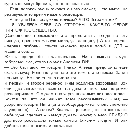
курить не могут бросить, не то что колоться…
— Если человек очень захочет, он это сможет, – эта мысль не
раз звучала во время нашего разговора.
— А что для Вас послужило толчком? ЧЕГО Вы захотели?
— Я УВИДЕЛА СЕБЯ СО СТОРОНЫ. КАКОЕ-ТО СЕРОЕ
НИЧТОЖНОЕ СУЩЕСТВО.
(Совершенно невозможно это представить, глядя на эту
видную, привлекательную молодую женщину!) А тот парень,
«первая любовь», спустя какое-то время погиб в ДТП –
машина сбила.
Жизнь вроде бы налаживалась. Нина вышла замуж,
забеременела, стала на учёт. Анализы. ВИЧ.
— Это был шок, — говорит Нина.- А ведь предстояло ещё
сказать мужу. Конечно, для него это тоже стало шоком. Запил
поначалу…Но постепенно смирился.
И первый, и второй ребёнок Нины родились здоровыми. Вон
они, два ангелочка, возятся на диване, пока мы негромко
разговариваем. С мужем она через несколько лет рассталась.
Боится ли, что он начнёт всем рассказывать? «Нет, —
уверенно говорит Нина (она вообще держится очень спокойно
и уверенно). – А зачем? Вначале грозился, но он же только
себе хуже сделает – начнут думать, может, у него СПИД? О
диагнозе рассказала только самым близким людям. И они
действительно такими и остались».