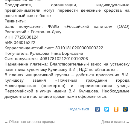
Предприятия, организации, индивидуальные
предприниматели могут перевести денежные средства на
расчетный счет в банке.
Реквизиты:
Банк получателя: ФАКБ «Российский капитал» (ОАО)
Ростовский г. Ростов-на-Дону
ИНН 7725038124
БИК 046015222
Корреспондентский счет: 30101810200000000222
Получатель: Кулишова Нина Борисовна
Счет получателя: 40817810212010010206
Назначение платежа: Благотворительный взнос на установку
памятника художнику Кулишову В.И., НДС не облагается.
В планах инициативной группы – добиться присвоения В.И.
Кулишову звания «Почетный гражданин города
Новочеркасска» (посмертно) и переименования улицы
Первомайской в улицу имени В.И. Кулишова. Необходимые
документы в настоящее время нами оформляются.
Поделиться
←
Обратная сторона правды
Дела и планы
→