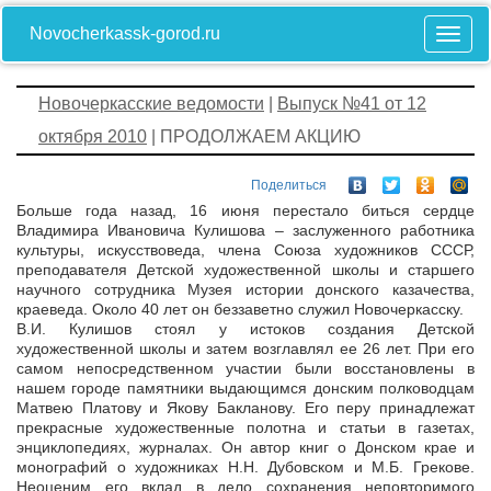
Novocherkassk-gorod.ru
Новочеркасские ведомости
|
Выпуск №41 от 12
октября 2010
| ПРОДОЛЖАЕМ АКЦИЮ
Поделиться
Больше года назад, 16 июня перестало биться сердце
Владимира Ивановича Кулишова – заслуженного работника
культуры, искусствоведа, члена Союза художников СССР,
преподавателя Детской художественной школы и старшего
научного сотрудника Музея истории донского казачества,
краеведа. Около 40 лет он беззаветно служил Новочеркасску.
В.И. Кулишов стоял у истоков создания Детской
художественной школы и затем возглавлял ее 26 лет. При его
самом непосредственном участии были восстановлены в
нашем городе памятники выдающимся донским полководцам
Матвею Платову и Якову Бакланову. Его перу принадлежат
прекрасные художественные полотна и статьи в газетах,
энциклопедиях, журналах. Он автор книг о Донском крае и
монографий о художниках Н.Н. Дубовском и М.Б. Грекове.
Неоценим его вклад в дело сохранения неповторимого