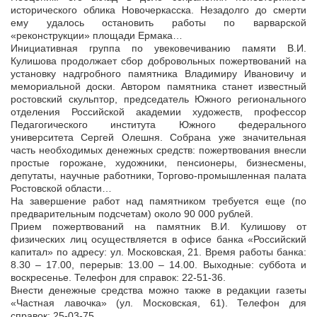
исторического облика Новочеркасска. Незадолго до смерти
ему удалось остановить работы по варварской
«реконструкции» площади Ермака…
Инициативная группа по увековечиванию памяти В.И.
Кулишова продолжает сбор добровольных пожертвований на
установку надгробного памятника Владимиру Ивановичу и
мемориальной доски. Автором памятника станет известный
ростовский скульптор, председатель Южного регионального
отделения Российской академии художеств, профессор
Педагогического института Южного федерального
университета Сергей Олешня. Собрана уже значительная
часть необходимых денежных средств: пожертвования внесли
простые горожане, художники, пенсионеры, бизнесмены,
депутаты, научные работники, Торгово-промышленная палата
Ростовской области…
На завершение работ над памятником требуется еще (по
предварительным подсчетам) около 90 000 рублей.
Прием пожертвований на памятник В.И. Кулишову от
физических лиц осуществляется в офисе банка «Российский
капитал» по адресу: ул. Московская, 21. Время работы банка:
8.30 – 17.00, перерыв: 13.00 – 14.00. Выходные: суббота и
воскресенье. Телефон для справок: 22-51-36.
Внести денежные средства можно также в редакции газеты
«Частная лавочка» (ул. Московская, 61). Телефон для
справок: 25-03-75.