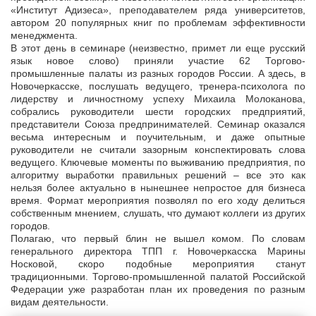
«Институт Адизеса», преподавателем ряда университетов,
автором 20 популярных книг по проблемам эффективности
менеджмента.
В этот день в семинаре (неизвестно, примет ли еще русский
язык новое слово) приняли участие 62 Торгово-
промышленные палаты из разных городов России. А здесь, в
Новочеркасске, послушать ведущего, тренера-психолога по
лидерству и личностному успеху Михаила Молоканова,
собрались руководители шести городских предприятий,
представители Союза предпринимателей. Семинар оказался
весьма интересным и поучительным, и даже опытные
руководители не считали зазорным конспектировать слова
ведущего. Ключевые моменты по выживанию предприятия, по
алгоритму выработки правильных решений – все это как
нельзя более актуально в нынешнее непростое для бизнеса
время. Формат мероприятия позволял по его ходу делиться
собственным мнением, слушать, что думают коллеги из других
городов.
Полагаю, что первый блин не вышел комом. По словам
генерального директора ТПП г. Новочеркасска Марины
Носковой, скоро подобные мероприятия станут
традиционными. Торгово-промышленной палатой Российской
Федерации уже разработан план их проведения по разным
видам деятельности.