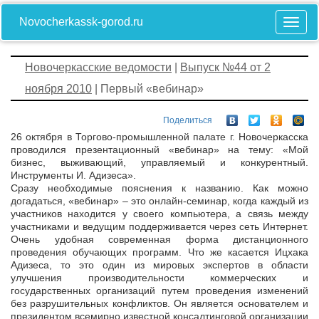
Novocherkassk-gorod.ru
Новочеркасские ведомости
|
Выпуск №44 от 2
ноября 2010
| Первый «вебинар»
Поделиться
26 октября в Торгово-промышленной палате г. Новочеркасска
проводился презентационный «вебинар» на тему: «Мой
бизнес, выживающий, управляемый и конкурентный.
Инструменты И. Адизеса».
Сразу необходимые пояснения к названию. Как можно
догадаться, «вебинар» – это онлайн-семинар, когда каждый из
участников находится у своего компьютера, а связь между
участниками и ведущим поддерживается через сеть Интернет.
Очень удобная современная форма дистанционного
проведения обучающих программ. Что же касается Ицхака
Адизеса, то это один из мировых экспертов в области
улучшения производительности коммерческих и
государственных организаций путем проведения изменений
без разрушительных конфликтов. Он является основателем и
президентом всемирно известной консалтинговой организации