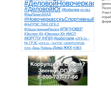
#ДеловойНовочеркасск
данны
#ДеловойЮг
Поэто
#Кобилев
#НЭВЗ
Участ
#НацПроектБКАД
пораб
#НовочеркасскъСпортивный
форм
#НчГРЭС ПАО ОГК-2
#ПК"НЭВЗ"
#ОбщественнаяПалата
#Эксперт Юг
#Эксперт Юг #МСП
#ЮРГПУ (НПИ)
#работаем
«ОГК-2» -
Нч ГРЭС
«ОГК-2» – НчГРЭС
«ЭНЕРГОПРОМ-
Дума
ЖКХ
НЭВЗ
День Победы
НЭЗ»
ТНТ
НчГРЭС
Победа
Собор
ТПП
благоустройство
ветераны
выборы
дети
дороги
казаки
коррупция
космос
парк
общественная палата
пожар
роща
спорт
художники
театр
транспорт