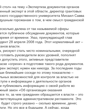
 стол» на тему «Экспертиза документов органов
нный эксперт в этой области, директор грантовых
ского государственного университета Михаил Савва
одушным горожанам о том, в чем смысл гражданской
несколько далека от так называемой сферы
ется публичное обсуждение документов, которые
время от времени. Указ, принуждающий глав
дент 28 апреля 2008 года. Этот нормативный акт –
анов власти.
а, рискуют стать чисто номинальными, очередной
отовить руководители всех уровней, пополнят
е допустить этого, активные представители
ске «огрехи» в подготовке такого рода документов.
н эксперт, нужен как никогда. За последние годы
аши ближайшие соседи по этому показателю –
ельных возможностей для контроля за властью не
ступе к информации о деятельности органов
и публиковать информацию о своей работе во
ажный закон «Об организации оказания
се то, за чем гражданин обращается к власти – это
оответствующем административном регламенте. Это
будет строго указано – сколько времени, денег,
ги. Но это все в будущем. А сейчас, когда