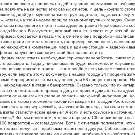
тавители власти, опираясь на действующие нормы закона, публику
а повлиять на качество этих самых отчетов. И цель «круглого сто
екомендаций для муниципального руководителя, подсказать ему, чт
», кстати, на этой неделе прошли во многих крупных городах Южно
анализ последнего отчета главы администрации Новочеркасска с
андр Иванов. В документе, который «вышел в свет» еще весной, д
ример, бросается в глаза, что в отчете очень подробно «расписан
тивно почти не может повлиять (например, численность населения
но находится в компетенции мэра и администрации – задержки вы
ов за нарушение экологической безопасности и т.д.
форму этого отчета необходимо серьезно переработать, считает д
го расширить. Тогда у чиновников не будет возможности «лукавить»
тся новочеркасского отчета – в нем вообще есть многие показател
ру, если верить этому документу, в нашем городе 24 процента жит
овые мероприятия в этом году посещали 58 процентов горожан. Нас
 находящиеся в стадии банкротства. Сказано только, что их четыр
естве положительного примера депутат привел доклад главы админ
ается от «нашего» по степени полноты раскрытой информации, но
ывают, в каком положении находится каждый из городов Ростовской
вшихся и «новочеркасский», и «азовский» доклады вызвали сомнени
а взяты статистические данные? А если и есть ссылки на источник,
ились? Все мы понимаем, что если опросить 100 пенсионеров на т
100 подростков – совсем другие. Вот и с отчетами получается, что
отреться получше – проблемы теснят одна другую. Собравшиеся бы
вительно отражали реальную ситуацию, необходимо выработать е