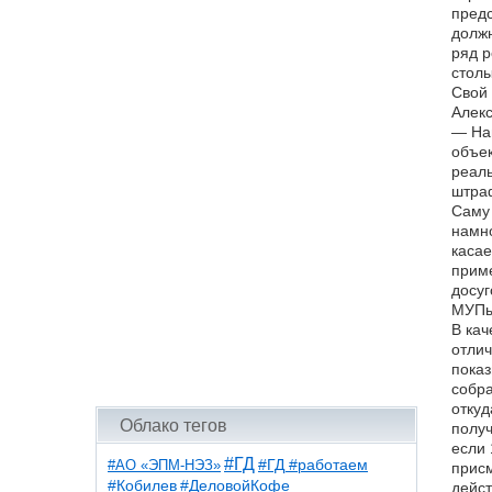
предс
должн
ряд р
столы
Свой 
Алекс
— Нап
объек
реаль
штраф
Саму 
намно
касае
приме
досуг
МУПы,
В кач
отлич
показ
собра
откуд
Облако тегов
получ
если 
#ГД
#АО «ЭПМ-НЭЗ»
#ГД #работаем
присм
#ДеловойКофе
#Кобилев
дейст