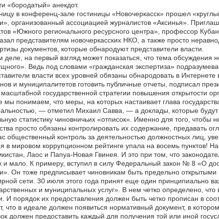
и «бородатый» анекдот.
ницу в конференц-зале гостиницы «Новочеркасск» прошел «круглый
и», организованный ассоциацией журналистов «Аксинья». Приглаше
тов «Южного регионального ресурсного центра», профессор Кубан
азал представителям новочеркасских НКО, а также просто неравн
ртизы документов, которые обнародуют представители власти.
 деле, на первый взгляд может показаться, что тема обсуждения 
щного». Ведь под словами «гражданская экспертиза» подразумева
тавители власти всех уровней обязаны обнародовать в Интернете 
нов и муниципалитетов готовить публичные отчеты, подписал прези
 масштабной государственной стратегии повышения открытости орг
 мы понимаем, что меры, на которых настаивает глава государств
льностью, — отметил Михаил Савва, — а доклады, которые будут г
ьную статистику чиновничьих «отписок». Именно для того, чтобы н
тва просто обязаны контролировать их содержание, предавать огла
с общественный контроль за деятельностью должностных лиц, увере
я в мировом коррупционном рейтинге упала на восемь пунктов! Н
кистан, Лаос и Папуа-Новая Гвинея. И это при том, что законодат
ж и мало. К примеру, вступил в силу Федеральный закон № 8 «О до
и». Он тоже предписывает чиновникам быть предельно открытыми 
рной сети. 30 июля этого года принят еще один принципиально в
арственных и муниципальных услуг». В нем четко определено, что в
и. И порядок их предоставления должен быть четко прописан в с
т, что в идеале должен появиться нормативный документ, в котором 
ок должен предоставить каждый для получения той или иной госуслу