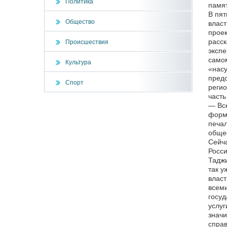
Политика
памят
В пят
Общество
власт
проек
расск
Происшествия
экспе
самом
Культура
«насу
предс
Спорт
регио
часть
— Все
форма
печал
общес
Сейча
Росси
Таджи
так у
власт
всеми
госуд
услуг
значи
справ