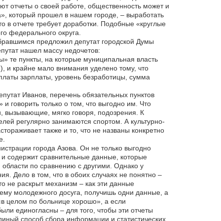
ют отчеты о своей работе, общественность может и
ла», который прошел в нашем городе, – выработать
о в отчете требует доработки. Подобные «круглые
го федерального округа.
обравшимся предложил депутат городской Думы
епутат нашел массу недочетов:
ы» те пункты, на которые муниципальная власть
), и крайне мало внимания уделено тому, что
платы зарплаты, уровень безработицы, сумма
епутат Иванов, перечень обязательных пунктов
 и говорить только о том, что выгодно им. Что
и, вызывающие, мягко говоря, подозрения. К
елей регулярно занимаются спортом. А культурно-
тораживает также и то, что не названы конкретно
е.
истрации города Азова. Он не только выгодно
 и содержит сравнительные данные, которые
 области по сравнению с другими. Однако у
я. Дело в том, что в обоих случаях не понятно –
 то не раскрыт механизм – как эти данные
ему молодежного досуга, получишь одни данные, а
 «в целом по больнице хорошо», а если
ли единогласны – для того, чтобы эти отчеты
диный способ сбора информации и статистических