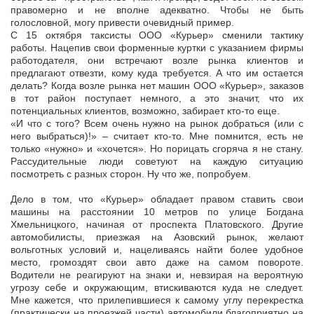
правомерно и не вполне адекватно. Чтобы не быть
голословной, могу привести очевидный пример.
С 15 октября таксисты ООО «Курьер» сменили тактику
работы. Нацепив свои форменные куртки с указанием фирмы
работодателя, они встречают возле рынка клиентов и
предлагают отвезти, кому куда требуется. А что им остается
делать? Когда возле рынка нет машин ООО «Курьер», заказов
в тот район поступает немного, а это значит, что их
потенциальных клиентов, возможно, забирает кто-то еще.
«И что с того? Всем очень нужно на рынок добраться (или с
него выбраться)!» – считает кто-то. Мне помнится, есть не
только «нужно» и «хочется». Но порицать сгоряча я не стану.
Рассудительные люди советуют на каждую ситуацию
посмотреть с разных сторон. Ну что же, попробуем.
Дело в том, что «Курьер» обладает правом ставить свои
машины на расстоянии 10 метров по улице Богдана
Хмельницкого, начиная от проспекта Платовского. Другие
автомобилисты, приезжая на Азовский рынок, желают
вольготных условий и, нацеливаясь найти более удобное
место, громоздят свои авто даже на самом повороте.
Водители не реагируют на знаки и, невзирая на вероятную
угрозу себе и окружающим, втискиваются куда не следует.
Мне кажется, что прилепившиеся к самому углу перекрестка
(практически на проезжей части) автомобили благоприятно на