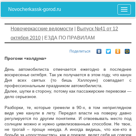
Novocherkassk-gorod.ru
Новочеркасские ведомости
|
Выпуск №41 от 12
октября 2010
| ЕЗДА ПО ПРАВИЛАМ
Поделиться
Прогони «колдуна»
День автомобилиста отмечается ежегодно в последнее
воскресенье октября. Так уж получается в этом году, что канун
Дня всех святых (то бишь Хэллоуин) совпадает с
профессиональным праздником автомобилиста.
Далее, шутки в сторону, потому как пассажирские перевозки —
дело серьезное.
Разборки, те, которые гремели в 90-х, в том неприглядном
виде уже канули в лету. Передел власти на поверку давно
регулируется по другим понятиям. И отвоевывать место под
солнцем можно и нужно цивилизованным способом. Не твое,
не трогай – проще некуда. А иногда видишь, что кое-кто в
борьбе за «пространство», как и прежде, ведет себя не совсем