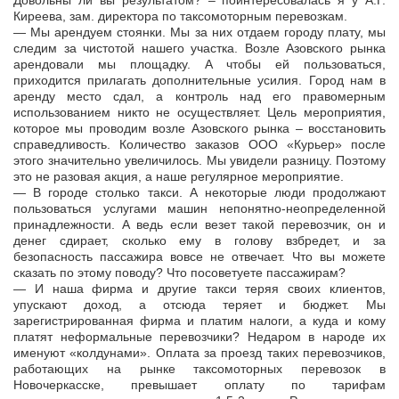
Довольны ли вы результатом? – поинтересовалась я у А.Г.
Киреева, зам. директора по таксомоторным перевозкам.
— Мы арендуем стоянки. Мы за них отдаем городу плату, мы
следим за чистотой нашего участка. Возле Азовского рынка
арендовали мы площадку. А чтобы ей пользоваться,
приходится прилагать дополнительные усилия. Город нам в
аренду место сдал, а контроль над его правомерным
использованием никто не осуществляет. Цель мероприятия,
которое мы проводим возле Азовского рынка – восстановить
справедливость. Количество заказов ООО «Курьер» после
этого значительно увеличилось. Мы увидели разницу. Поэтому
это не разовая акция, а наше регулярное мероприятие.
— В городе столько такси. А некоторые люди продолжают
пользоваться услугами машин непонятно-неопределенной
принадлежности. А ведь если везет такой перевозчик, он и
денег сдирает, сколько ему в голову взбредет, и за
безопасность пассажира вовсе не отвечает. Что вы можете
сказать по этому поводу? Что посоветуете пассажирам?
— И наша фирма и другие такси теряя своих клиентов,
упускают доход, а отсюда теряет и бюджет. Мы
зарегистрированная фирма и платим налоги, а куда и кому
платят неформальные перевозчики? Недаром в народе их
именуют «колдунами». Оплата за проезд таких перевозчиков,
работающих на рынке таксомоторных перевозок в
Новочеркасске, превышает оплату по тарифам