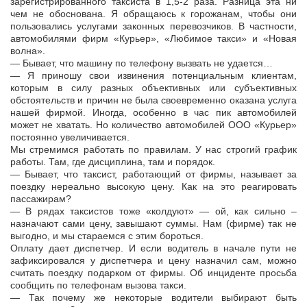
зарегистрированного таксиста в 1,5-2 раза. Разница эта ни
чем не обоснована. Я обращаюсь к горожанам, чтобы они
пользовались услугами законных перевозчиков. В частности,
автомобилями фирм «Курьер», «Любимое такси» и «Новая
волна».
— Бывает, что машину по телефону вызвать не удается…
— Я приношу свои извинения потенциальным клиентам,
которым в силу разных объективных или субъективных
обстоятельств и причин не была своевременно оказана услуга
нашей фирмой. Иногда, особенно в час пик автомобилей
может не хватать. Но количество автомобилей ООО «Курьер»
постоянно увеличивается.
Мы стремимся работать по правилам. У нас строгий график
работы. Там, где дисциплина, там и порядок.
— Бывает, что таксист, работающий от фирмы, называет за
поездку нереально высокую цену. Как на это реагировать
пассажирам?
— В рядах таксистов тоже «колдуют» — ой, как сильно –
назначают сами цену, завышают суммы. Нам (фирме) так не
выгодно, и мы стараемся с этим бороться.
Оплату дает диспетчер. И если водитель в начале пути не
зафиксировался у диспетчера и цену назначил сам, можно
считать поездку подарком от фирмы. Об инциденте просьба
сообщить по телефонам вызова такси.
— Так почему же некоторые водители выбирают быть