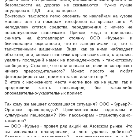
безопасности на дорогах не сказываются. Нужно лучше
штудировать ПДД — это, во-первых.
Во-вторых, таксистов легко опознать по наклейкам на кузове
машины или по номерам телефонов на крышах авто. А
неподалеку ютятся средства передвижения с ничего не
повествующими шашечками. Причем, когда я принялась
снимать на фотоаппарат стоянку ООО «Курьер» и
близлежащие окрестности, что-то занервничали те, кто с
таинственными шашечками. Видя, как за ними наблюдает
объектив, они, снимая шашечки с крыш своих авто, старались
удалить последний намек на принадлежность к таксистскому
сообществу. Странно, чего они опасаются, если не совершают
ничего предосудительного? Может, просто не любят
фотографироваться, примета какая, или что еще?
В итоге с насиженного места многие все же не ушли, так и
продолжили катать пассажиров, без каких-либо
опознавательно-указательных примет.
Так кому же мешает сложившаяся ситуация? ООО «Курьер?»
Органам правопорядка? Цивилизованным водителям и
культурным пешеходам? Или пассажирам «странствующих»
таксистов?
— ООО «Курьер» провел ряд акций на Азовском рынке. Что
вы изначально планировали, и чего удалось добиться?