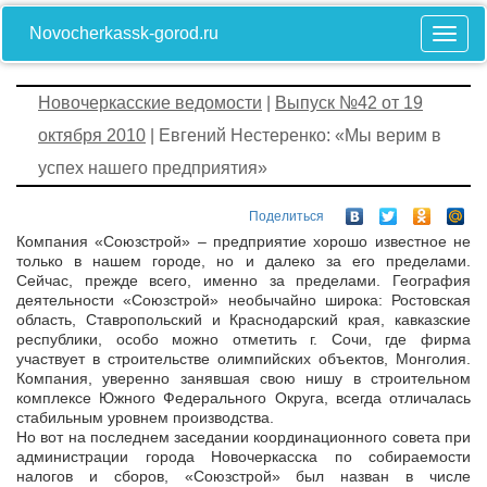
Novocherkassk-gorod.ru
Новочеркасские ведомости
|
Выпуск №42 от 19
октября 2010
| Евгений Нестеренко: «Мы верим в
успех нашего предприятия»
Поделиться
Компания «Союзстрой» – предприятие хорошо известное не
только в нашем городе, но и далеко за его пределами.
Сейчас, прежде всего, именно за пределами. География
деятельности «Союзстрой» необычайно широка: Ростовская
область, Ставропольский и Краснодарский края, кавказские
республики, особо можно отметить г. Сочи, где фирма
участвует в строительстве олимпийских объектов, Монголия.
Компания, уверенно занявшая свою нишу в строительном
комплексе Южного Федерального Округа, всегда отличалась
стабильным уровнем производства.
Но вот на последнем заседании координационного совета при
администрации города Новочеркасска по собираемости
налогов и сборов, «Союзстрой» был назван в числе