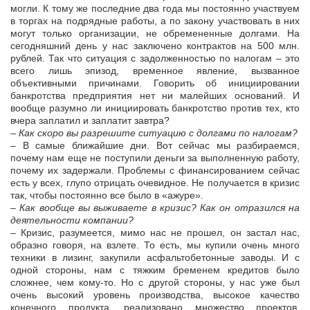
могли. К тому же последние два года мы постоянно участвуем
в торгах на подрядные работы, а по закону участвовать в них
могут только организации, не обремененные долгами. На
сегодняшний день у нас заключено контрактов на 500 млн.
рублей. Так что ситуация с задолженностью по налогам – это
всего лишь эпизод, временное явление, вызванное
объективными причинами. Говорить об инициировании
банкротства предприятия нет ни малейших оснований. И
вообще разумно ли инициировать банкротство против тех, кто
вчера заплатил и заплатит завтра?
– Как скоро вы разрешите ситуацию с долгами по налогам?
– В самые ближайшие дни. Вот сейчас мы разбираемся,
почему нам еще не поступили деньги за выполненную работу,
почему их задержали. Проблемы с финансированием сейчас
есть у всех, глупо отрицать очевидное. Не получается в кризис
так, чтобы постоянно все было в «ажуре».
– Как вообще вы выживаете в кризис? Как он отразился на
деятельности компании?
– Кризис, разумеется, мимо нас не прошел, он застал нас,
образно говоря, на взлете. То есть, мы купили очень много
техники в лизинг, закупили асфальтобетонные заводы. И с
одной стороны, нам с тяжким бременем кредитов было
сложнее, чем кому-то. Но с другой стороны, у нас уже был
очень высокий уровень производства, высокое качество
конечного продукта, реализовано множество проектов,