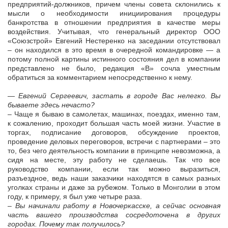
предприятий-должников, причем члены совета склонились к
мысли о необходимости инициирования процедуры
банкротства в отношении предприятия в качестве меры
воздействия. Учитывая, что генеральный директор ООО
«Союзстрой» Евгений Нестеренко на заседании отсутствовал
– он находился в это время в очередной командировке — а
потому полной картины истинного состояния дел в компании
представлено не было, редакция «В» сочла уместным
обратиться за комментарием непосредственно к нему.
— Евгений Сергеевич, застать в городе Вас нелегко. Вы
бываете здесь нечасто?
– Чаще я бываю в самолетах, машинах, поездах, именно там,
к сожалению, проходит большая часть моей жизни. Участие в
торгах, подписание договоров, обсуждение проектов,
проведение деловых переговоров, встречи с партнерами – это
то, без чего деятельность компании в принципе невозможна, а
сидя на месте, эту работу не сделаешь. Так что все
руководство компании, если так можно выразиться,
разъездное, ведь наши заказчики находятся в самых разных
уголках страны и даже за рубежом. Только в Монголии в этом
году, к примеру, я был уже четыре раза.
– Вы начинали работу в Новочеркасске, а сейчас основная
часть вашего производства сосредоточена в других
городах. Почему так получилось?