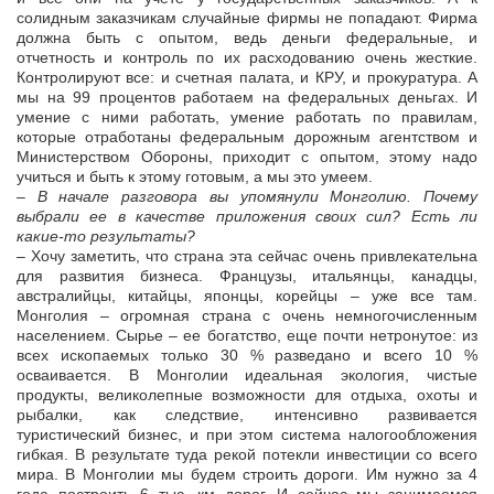
солидным заказчикам случайные фирмы не попадают. Фирма
должна быть с опытом, ведь деньги федеральные, и
отчетность и контроль по их расходованию очень жесткие.
Контролируют все: и счетная палата, и КРУ, и прокуратура. А
мы на 99 процентов работаем на федеральных деньгах. И
умение с ними работать, умение работать по правилам,
которые отработаны федеральным дорожным агентством и
Министерством Обороны, приходит с опытом, этому надо
учиться и быть к этому готовым, а мы это умеем.
– В начале разговора вы упомянули Монголию. Почему
выбрали ее в качестве приложения своих сил? Есть ли
какие-то результаты?
– Хочу заметить, что страна эта сейчас очень привлекательна
для развития бизнеса. Французы, итальянцы, канадцы,
австралийцы, китайцы, японцы, корейцы – уже все там.
Монголия – огромная страна с очень немногочисленным
населением. Сырье – ее богатство, еще почти нетронутое: из
всех ископаемых только 30 % разведано и всего 10 %
осваивается. В Монголии идеальная экология, чистые
продукты, великолепные возможности для отдыха, охоты и
рыбалки, как следствие, интенсивно развивается
туристический бизнес, и при этом система налогообложения
гибкая. В результате туда рекой потекли инвестиции со всего
мира. В Монголии мы будем строить дороги. Им нужно за 4