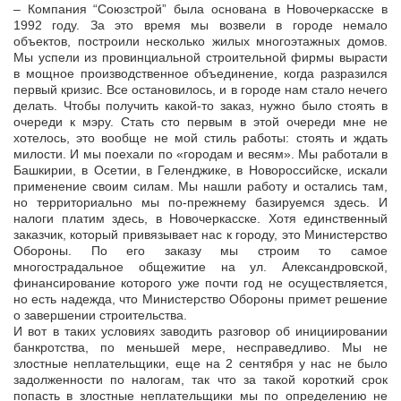
– Компания “Союзстрой” была основана в Новочеркасске в
1992 году. За это время мы возвели в городе немало
объектов, построили несколько жилых многоэтажных домов.
Мы успели из провинциальной строительной фирмы вырасти
в мощное производственное объединение, когда разразился
первый кризис. Все остановилось, и в городе нам стало нечего
делать. Чтобы получить какой-то заказ, нужно было стоять в
очереди к мэру. Стать сто первым в этой очереди мне не
хотелось, это вообще не мой стиль работы: стоять и ждать
милости. И мы поехали по «городам и весям». Мы работали в
Башкирии, в Осетии, в Геленджике, в Новороссийске, искали
применение своим силам. Мы нашли работу и остались там,
но территориально мы по-прежнему базируемся здесь. И
налоги платим здесь, в Новочеркасске. Хотя единственный
заказчик, который привязывает нас к городу, это Министерство
Обороны. По его заказу мы строим то самое
многострадальное общежитие на ул. Александровской,
финансирование которого уже почти год не осуществляется,
но есть надежда, что Министерство Обороны примет решение
о завершении строительства.
И вот в таких условиях заводить разговор об инициировании
банкротства, по меньшей мере, несправедливо. Мы не
злостные неплательщики, еще на 2 сентября у нас не было
задолженности по налогам, так что за такой короткий срок
попасть в злостные неплательщики мы по определению не