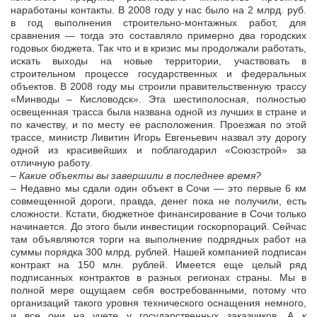
наработаны контакты. В 2008 году у нас было на 2 млрд. руб.
в год выполнения строительно-монтажных работ, для
сравнения — тогда это составляло примерно два городских
годовых бюджета. Так что и в кризис мы продолжали работать,
искать выходы на новые территории, участвовать в
строительном процессе государственных и федеральных
объектов. В 2008 году мы строили правительственную трассу
«Минводы – Кисловодск». Эта шестиполосная, полностью
освещенная трасса была названа одной из лучших в стране и
по качеству, и по месту ее расположения. Проезжая по этой
трассе, министр Ливитин Игорь Евгеньевич назвал эту дорогу
одной из красивейших и поблагодарил «Союзстрой» за
отличную работу.
– Какие объекты вы завершили в последнее время?
– Недавно мы сдали один объект в Сочи — это первые 6 км
совмещенной дороги, правда, денег пока не получили, есть
сложности. Кстати, бюджетное финансирование в Сочи только
начинается. До этого были инвестиции госкорпораций. Сейчас
там объявляются торги на выполнение подрядных работ на
суммы порядка 300 млрд. рублей. Нашей компанией подписан
контракт на 150 млн. рублей. Имеется еще целый ряд
подписанных контрактов в разных регионах страны. Мы в
полной мере ощущаем себя востребованными, потому что
организаций такого уровня технического оснащения немного,
и все они на учете у государственных заказчиков. А к