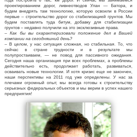
года построить 6 тыс. км дорог. И сейчас мы занимаемся
проектированием дорог, ливнеотводов Улан — Батора, и
будем внедрять там технологию, которую освоили в России
первые – строительство дорог со стабилизацией грунтов. Мы
будем поставлять туда битум, добавку для стабилизации
грунтов – недавно получили на это эксклюзивные права.
– Как бы вы охарактеризовали положение дел в Вашей
компании на сегодняшний день?
– В целом, у нас ситуация сложная, но стабильная. То, что
сейчас в стране трудности и в результате мы
полупростаиваем, — не повод для пассивного ожидания.
Сегодня наша организация при всех проблемах, а проблемы
действительно есть, продолжает работать, развиваться,
осваивать новые технологии. И хотя кризис еще не закончен,
наши перспективы на 2011 год уже определены. У нас за
плечами огромный опыт, мы всегда готовы к строительству
серьезных федеральных объектов и мы верим в успех нашего
предприятия!