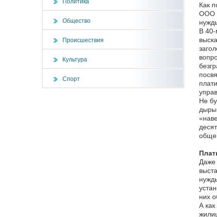
Политика
Как п
ООО «
Общество
нужды
В 40-
выска
Происшествия
загол
вопро
Культура
безгр
посвя
Спорт
плати
упра
Не бу
дыры 
«наве
десят
общег
Плат
Даже 
выста
нужды
устан
них о
А как
жилищ