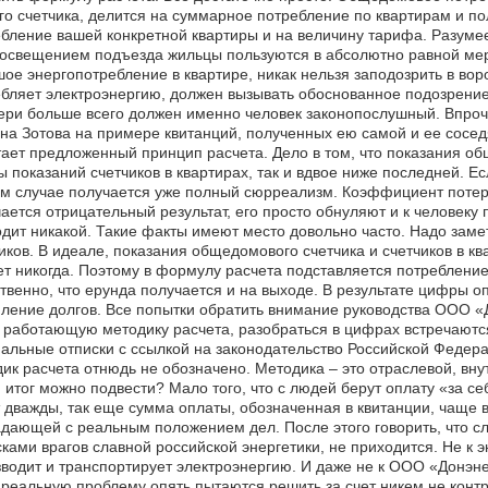
о счетчика, делится на суммарное потребление по квартирам и 
бление вашей конкретной квартиры и на величину тарифа. Разумее
освещением подъезда жильцы пользуются в абсолютно равной мере.
ое энергопотребление в квартире, никак нельзя заподозрить в воров
бляет электроэнергию, должен вызывать обоснованное подозрение
ери больше всего должен именно человек законопослушный. Впроче
на Зотова на примере квитанций, полученных ею самой и ее сосед
ает предложенный принцип расчета. Дело в том, что показания об
 показаний счетчиков в квартирах, так и вдвое ниже последней. Ес
м случае получается уже полный сюрреализм. Коэффициент потерь
ается отрицательный результат, его просто обнуляют и к человеку
дит никакой. Такие факты имеют место довольно часто. Надо замет
иков. В идеале, показания общедомового счетчика и счетчиков в кв
т никогда. Поэтому в формулу расчета подставляется потребление
твенно, что ерунда получается и на выходе. В результате цифры
ление долгов. Все попытки обратить внимание руководства ООО «
 работающую методику расчета, разобраться в цифрах встречаютс
льные отписки с ссылкой на законодательство Российской Федера
ик расчета отнюдь не обозначено. Методика – это отраслевой, вну
 итог можно подвести? Мало того, что с людей берут оплату «за себ
 дважды, так еще сумма оплаты, обозначенная в квитанции, чаще 
дающей с реальным положением дел. После этого говорить, что 
ками врагов славной российской энергетики, не приходится. Не к э
водит и транспортирует электроэнергию. И даже не к ООО «Донэнер
 реальную проблему опять пытаются решить за счет никем не кон