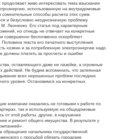
х продолжает живо интересовать тема взыскания
ктроэнергию, использованную на внутридомовые
и сомнительные способы расчета этих сумм.
юся и безусловно неоднозначную проблему
М. Леоненко. Его статья под характерным
ожений, но отнюдь не отвечает на конкретные
ики совершенно беспочвенно оскорбляют
Половина текста его печатного выступления
есть хозяин и за потребленную электроэнергию надо
е должны платить за просчеты и ошибки
ства, оставляющего даже не лазейки, а огромные
х действий. Не будем вспоминать, что затеянная
адывание всех нерешенных проблем последних
тного уровня. Остановимся на конкретных
ие компании оказались не готовыми к работе по
вартирах, так и используемую на общедомовые
ь от этой работы, другие, в нарушение
ние и ремонт общего имущества. В результате у
компанией».
ла обращение начальника государственной
енского с просьбой обязать городские