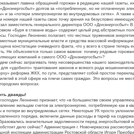
оказывает лавина обращений горожан в редакцию нашей газеты, и
Донэнергосбыт» долгов за «потребленную, но не оплаченную эле
» и за «потери электроэнергии во внутридомовых сетях». А также 
м номере нашей газеты свою точку зрения на безусловно имеющу
зал заместитель генерального директора ООО «Донэнергосбыт» В. 
овком «Буря в стакане воды» содержит целый ряд абстрактных пол
сы. Господин Леоненко полагает, что честных тружеников энергет
амотные муниципальные власти и средства массовой информации. 
щена констатации очевидного факта, что у всего в стране теперь 
ть. Не объясняется только самое важное: почему рядовые горожан
вляющих компаний и самого ООО «Донэнергосбыт»?
дем сейчас затрагивать тему несовершенства нашего законодатель
для «удобного» трактования законов и всякого рода мошеннически
рху» реформа ЖКХ, по сути, представляет собой простое перекл
илетий в этой сфере на плечи самих граждан. Это вопросы не мес
ородских вопросах.
ить дважды!
господин Леоненко признает, что «в большинстве своем управляющ
влению жильцам счетов за электроэнергию, потребляемую как в к
 и потери во внутридомовых сетях. Некоторые УК просто уклонилис
овленного порядка, включили данные расходы в тариф на содержа
бразовались значительные задолженности перед энергосбытовой 
 обстоит дело сейчас? Администрация г. Новочеркасска рассмотре
ной инспекции администрации Ростовской области Игоря Преображ