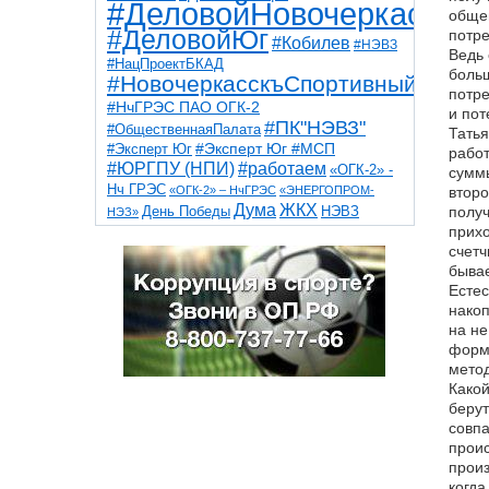
#ДеловойНовочеркасск
общег
#ДеловойЮг
потре
#Кобилев
#НЭВЗ
Ведь 
#НацПроектБКАД
больш
#НовочеркасскъСпортивный
потре
#НчГРЭС ПАО ОГК-2
и пот
#ПК"НЭВЗ"
#ОбщественнаяПалата
Татья
#Эксперт Юг
#Эксперт Юг #МСП
работ
#ЮРГПУ (НПИ)
#работаем
«ОГК-2» -
суммы
Нч ГРЭС
«ОГК-2» – НчГРЭС
«ЭНЕРГОПРОМ-
второ
Дума
ЖКХ
НЭВЗ
получ
День Победы
НЭЗ»
ТНТ
НчГРЭС
прихо
Победа
Собор
ТПП
счетч
благоустройство
ветераны
выборы
дети
бывае
дороги
казаки
коррупция
космос
Естес
парк
общественная палата
пожар
роща
накоп
спорт
художники
театр
транспорт
на не
форма
метод
Какой
берут
совпа
проис
произ
когда