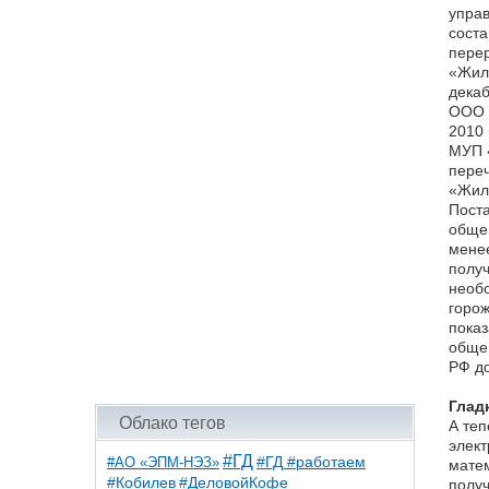
управ
соста
перер
«Жилр
декаб
ООО 
2010 
МУП 
пере
«Жил
Поста
общег
менее
получ
необо
горож
показ
общег
РФ до
Глад
Облако тегов
А теп
элект
#ГД
#АО «ЭПМ-НЭЗ»
#ГД #работаем
матем
#ДеловойКофе
#Кобилев
получ