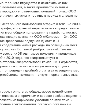
онт общего имущества и исключить из них
 пользования, а также произвести жителям
сех городских управляющих компаний, только ООО
оплаченных услуг и то лишь в период с апреля по
ест общего пользования в тариф в течение 2009-
 тарифа, но гарантий перерасчета не предоставили.
я мест общего пользования в тариф, полностью
 Управляющие компании ООО «Жилремонт-2», ООО
 требований подпункта б) статьи 11
на содержание жилья расходы по освещению мест
у них нет. Вот такой разброс мнений. Тем не
 всех этих УК одинаково получили и продолжают
 и 2010 годы, что свидетельствует о
о стороны энергосбытовой компании. Разумеется,
рачностью расчетов и отсутствием доступа к
, что прецедент двойной оплаты за освещение мест
нергосбытовая компания толкуют нормативные акты
ся расчет оплаты за общедомовое потребление
чи человеком энергичным и хорошо разбирающимся в
очесть методические указания по этой теме и
бление электроэнергии, согласно показаниям