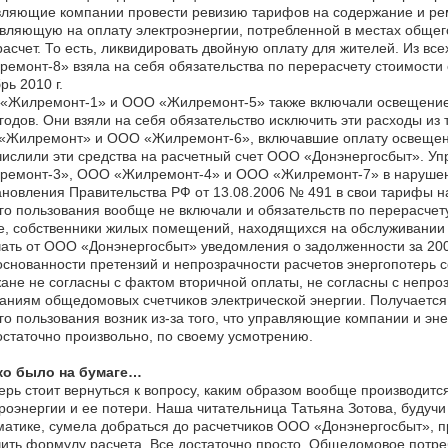
ляющие компании провести ревизию тарифов на содержание и рем
вляющую на оплату электроэнергии, потребленной в местах общего
асчет. То есть, ликвидировать двойную оплату для жителей. Из в
емонт-8» взяла на себя обязательства по перерасчету стоимости 
рь 2010 г.
«Жилремонт-1» и ООО «Жилремонт-5» также включали освещение м
годов. Они взяли на себя обязательство исключить эти расходы из
«Жилремонт» и ООО «Жилремонт-6», включавшие оплату освещени
числили эти средства на расчетный счет ООО «Донэнергосбыт».
ремонт-3», ООО «Жилремонт-4» и ООО «Жилремонт-7» в нарушение
новления Правительства РФ от 13.08.2006 № 491 в свои тарифы 
о пользования вообще не включали и обязательств по перерасчету 
, собственники жилых помещений, находящихся на обслуживании у
ать от ООО «Донэнергосбыт» уведомления о задолженности за 2009
снованности претензий и непрозрачности расчетов энергопотерь с
ане не согласны с фактом вторичной оплаты, не согласны с непроз
аниям общедомовых счетчиков электрической энергии. Получается
о пользования возник из-за того, что управляющие компании и э
статочно произвольно, по своему усмотрению.
ко было на бумаге…
ерь стоит вернуться к вопросу, каким образом вообще производит
роэнергии и ее потери. Наша читательница Татьяна Зотова, буду
атике, сумела добраться до расчетчиков ООО «Донэнергосбыт», пр
ить формулу расчета. Все достаточно просто. Общедомовое потре