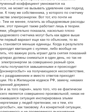
полученный коэффициент умножается на
тся, не может не вызывать удивление сам подход.
 К тому же собственника, у которого по счетчику
стве электроэнергии. Вот тот, кто почти не
. Тем не менее, платить за общедомовые расходы
м, этот принцип также работает лишь в теории.
ями, убедительно показала, насколько плохо
щедомового счетчика могут быть как вдвое выше
ли первый вариант еще как-то объясним, то во
 становится меньше единицы. Когда в результате
 приходит квитанция с нулями, либо вообще не
ить, что важную роль играет дата снятия показаний
артирах должны сниматься в один день, но так не
 электроэнергии за совершенно разный срок.
 оплаты получаются завышенными и происходит
Донэнергосбыт» на получающееся несоответствие,
я с раздражением и вместо ответов приходят
ции. Но в Жилищном кодексе РФ, замечу, никаких
тренний документ.
я и за того парня», мало того, что ее фактически
всего является совершенно произвольной, никак не
сложившаяся ситуация инспирирована злыми
нергетикам у людей претензии, не к тем, кто
госбыт», как таковому. А к конкретной ситуации,
тролируемого и не проверяемого выкачивания