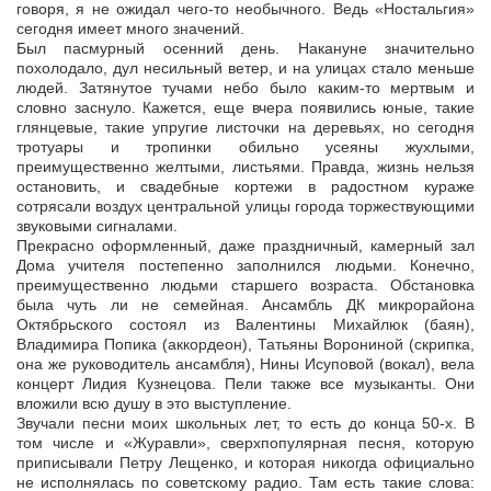
говоря, я не ожидал чего-то необычного. Ведь «Ностальгия»
сегодня имеет много значений.
Был пасмурный осенний день. Накануне значительно
похолодало, дул несильный ветер, и на улицах стало меньше
людей. Затянутое тучами небо было каким-то мертвым и
словно заснуло. Кажется, еще вчера появились юные, такие
глянцевые, такие упругие листочки на деревьях, но сегодня
тротуары и тропинки обильно усеяны жухлыми,
преимущественно желтыми, листьями. Правда, жизнь нельзя
остановить, и свадебные кортежи в радостном кураже
сотрясали воздух центральной улицы города торжествующими
звуковыми сигналами.
Прекрасно оформленный, даже праздничный, камерный зал
Дома учителя постепенно заполнился людьми. Конечно,
преимущественно людьми старшего возраста. Обстановка
была чуть ли не семейная. Ансамбль ДК микрорайона
Октябрьского состоял из Валентины Михайлюк (баян),
Владимира Попика (аккордеон), Татьяны Ворониной (скрипка,
она же руководитель ансамбля), Нины Исуповой (вокал), вела
концерт Лидия Кузнецова. Пели также все музыканты. Они
вложили всю душу в это выступление.
Звучали песни моих школьных лет, то есть до конца 50-х. В
том числе и «Журавли», сверхпопулярная песня, которую
приписывали Петру Лещенко, и которая никогда официально
не исполнялась по советскому радио. Там есть такие слова: