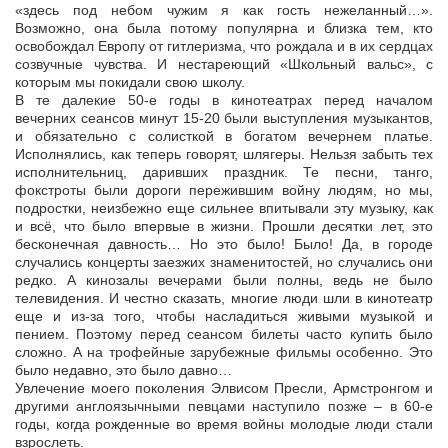
«здесь под небом чужим я как гость нежеланный…».
Возможно, она была потому популярна и близка тем, кто
освобождал Европу от гитлеризма, что рождала и в их сердцах
созвучные чувства. И нестареющий «Школьный вальс», с
которым мы покидали свою школу.
В те далекие 50-е годы в кинотеатрах перед началом
вечерних сеансов минут 15-20 были выступления музыкантов,
и обязательно с солисткой в богатом вечернем платье.
Исполнялись, как теперь говорят, шлягеры. Нельзя забыть тех
исполнительниц, даривших праздник. Те песни, танго,
фокстроты были дороги пережившим войну людям, но мы,
подростки, неизбежно еще сильнее впитывали эту музыку, как
и всё, что было впервые в жизни. Прошли десятки лет, это
бесконечная давность… Но это было! Было! Да, в городе
случались концерты заезжих знаменитостей, но случались они
редко. А кинозалы вечерами были полны, ведь не было
телевидения. И честно сказать, многие люди шли в кинотеатр
еще и из-за того, чтобы насладиться живыми музыкой и
пением. Поэтому перед сеансом билеты часто купить было
сложно. А на трофейные зарубежные фильмы особенно. Это
было недавно, это было давно…
Увлечение моего поколения Элвисом Пресли, Армстронгом и
другими англоязычными певцами наступило позже – в 60-е
годы, когда рожденные во время войны молодые люди стали
взрослеть.