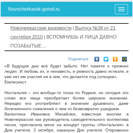
Novocherkassk-gorod.ru
Новочеркасские ведомости
|
Выпуск №38 от 21
сентября 2010
| ВСПОМНИШЬ И ЛИЦА ДАВНО
ПОЗАБЫТЫЕ…
Поделиться
«В будущие дни всё будет забыто. Нет памяти о прежних
людях. И любовь их, и ненависть, и ревность давно исчезли, и
уже нет им участия ни в чем, что делается под солнцем».
Екклесиаст.
Ностальгия – это вообще-то тоска по Родине, но сегодня это
слово все чаще приобретает более широкое значение.
Нередко его употребляют в значении душевного, даже
болезненного сожаления о чем-то безвозвратно ушедшем.
Валентина Ивановна Михайлюк, известная многим в
Новочеркасске как руководитель самодеятельного коллектива
песни, пригласила меня на концерт группы «Ностальгия» в
Дом учителя, 2 октября, накануне Дня учителя. Откровенно