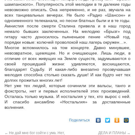
шампанского». Популярность этой мелодии в те далекие годы
невозможно описать. Она непременно, и не раз, звучала на
всех танцевальных вечерах. Не было «Радио «Шансон» и
одноименного телеканала, но песни блатных были и в те годы.
Амнистия после смерти Сталина привела и в наш город
немало бывших заключенных. На мелодию «Брызг» под
гитару часто доносилось пьяненькое пение «Новый год,
порядки новые: колючей проволокой наш лагерь окружен…».
Многое вспомнилось на том концерте. Давно минувшее,
невозвратное, щемящее. Но и очищающее. Лишь люди, в
отличие от всех живущих на Земле существ, задумываются о
своей прошедшей жизни: удивляются, восхищаются,
благодарят Судьбу. И какая-либо внезапно прозвучавшая
мелодия способна столько сказать душе! И как будто нет тех
долгих прожитых многих лет!
Нет уже тех людей, которые сочинили эти вальсы, танго и
фокстроты, нет и первых исполнителей этих произведений.
Осталась только музыка. И ностальгия у тех, кто вырос с ней.
И спасибо ансамблю «Ностальгия» за доставленные
волнения.
Поделиться
←
Не дай мне бог сойти с ума. Нет,
ДЕЛА И ПЛАНЫ
→