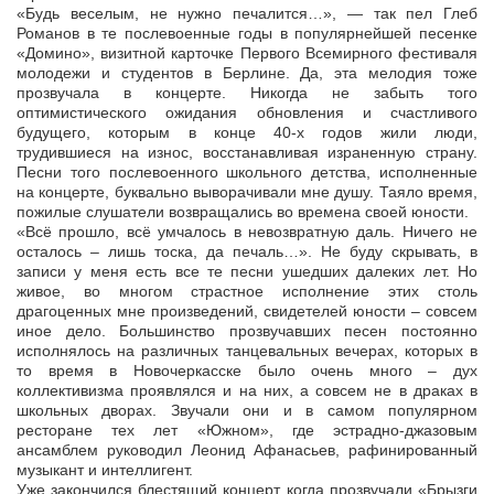
«Будь веселым, не нужно печалится…», — так пел Глеб
Романов в те послевоенные годы в популярнейшей песенке
«Домино», визитной карточке Первого Всемирного фестиваля
молодежи и студентов в Берлине. Да, эта мелодия тоже
прозвучала в концерте. Никогда не забыть того
оптимистического ожидания обновления и счастливого
будущего, которым в конце 40-х годов жили люди,
трудившиеся на износ, восстанавливая израненную страну.
Песни того послевоенного школьного детства, исполненные
на концерте, буквально выворачивали мне душу. Таяло время,
пожилые слушатели возвращались во времена своей юности.
«Всё прошло, всё умчалось в невозвратную даль. Ничего не
осталось – лишь тоска, да печаль…». Не буду скрывать, в
записи у меня есть все те песни ушедших далеких лет. Но
живое, во многом страстное исполнение этих столь
драгоценных мне произведений, свидетелей юности – совсем
иное дело. Большинство прозвучавших песен постоянно
исполнялось на различных танцевальных вечерах, которых в
то время в Новочеркасске было очень много – дух
коллективизма проявлялся и на них, а совсем не в драках в
школьных дворах. Звучали они и в самом популярном
ресторане тех лет «Южном», где эстрадно-джазовым
ансамблем руководил Леонид Афанасьев, рафинированный
музыкант и интеллигент.
Уже закончился блестящий концерт, когда прозвучали «Брызги