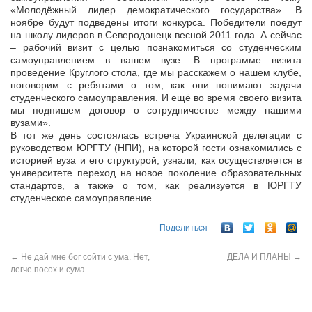
«Молодёжный лидер демократического государства». В
ноябре будут подведены итоги конкурса. Победители поедут
на школу лидеров в Северодонецк весной 2011 года. А сейчас
– рабочий визит с целью познакомиться со студенческим
самоуправлением в вашем вузе. В программе визита
проведение Круглого стола, где мы расскажем о нашем клубе,
поговорим с ребятами о том, как они понимают задачи
студенческого самоуправления. И ещё во время своего визита
мы подпишем договор о сотрудничестве между нашими
вузами».
В тот же день состоялась встреча Украинской делегации с
руководством ЮРГТУ (НПИ), на которой гости ознакомились с
историей вуза и его структурой, узнали, как осуществляется в
университете переход на новое поколение образовательных
стандартов, а также о том, как реализуется в ЮРГТУ
студенческое самоуправление.
Поделиться
←
Не дай мне бог сойти с ума. Нет,
ДЕЛА И ПЛАНЫ
→
легче посох и сума.