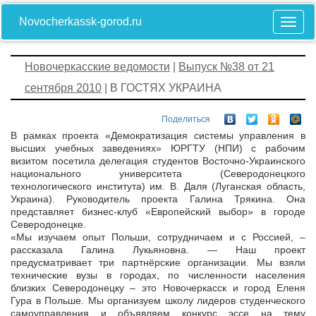
Novocherkassk-gorod.ru
Новочеркасские ведомости
|
Выпуск №38 от 21
сентября 2010
| В ГОСТЯХ УКРАИНА
Поделиться
В рамках проекта «Демократизация системы управления в
высших учебных заведениях» ЮРГТУ (НПИ) с рабочим
визитом посетила делегация студентов Восточно-Украинского
национального университета (Северодонецкого
технологического института) им. В. Даля (Луганская область,
Украина). Руководитель проекта Галина Трякина. Она
представляет бизнес-клуб «Европейский выбор» в городе
Северодонецке.
«Мы изучаем опыт Польши, сотрудничаем и с Россией, –
рассказала Галина Лукьяновна. — Наш проект
предусматривает три партнёрские организации. Мы взяли
технические вузы в городах, по численности населения
близких Северодонецку – это Новочеркасск и город Еленя
Гура в Польше. Мы организуем школу лидеров студенческого
самоуправления и объявляем конкурс эссе на тему