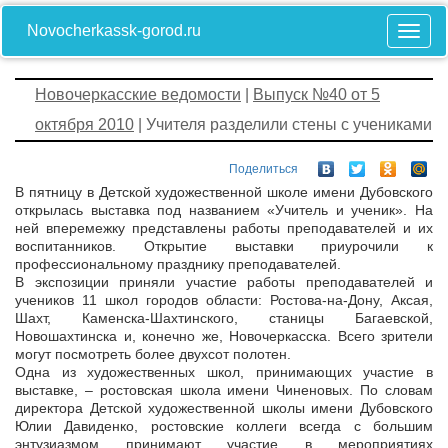
Novocherkassk-gorod.ru
Новочеркасские ведомости
|
Выпуск №40 от 5
октября 2010
| Учителя разделили стены с учениками
Поделиться
В пятницу в Детской художественной школе имени Дубовского
открылась выставка под названием «Учитель и ученик». На
ней вперемежку представлены работы преподавателей и их
воспитанников. Открытие выставки приурочили к
профессиональному празднику преподавателей.
В экспозиции приняли участие работы преподавателей и
учеников 11 школ городов области: Ростова-на-Дону, Аксая,
Шахт, Каменска-Шахтинского, станицы Багаевской,
Новошахтинска и, конечно же, Новочеркасска. Всего зрители
могут посмотреть более двухсот полотен.
Одна из художественных школ, принимающих участие в
выставке, – ростовская школа имени Чиненовых. По словам
директора Детской художественной школы имени Дубовского
Юлии Давиденко, ростовские коллеги всегда с большим
энтузиазмом принимают участие в мероприятиях