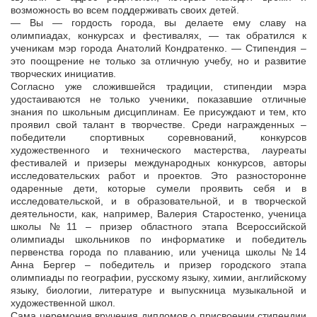
возможность во всем поддерживать своих детей.
— Вы — гордость города, вы делаете ему славу на
олимпиадах, конкурсах и фестивалях, — так обратился к
ученикам мэр города Анатолий Кондратенко. — Стипендия –
это поощрение не только за отличную учебу, но и развитие
творческих инициатив.
Согласно уже сложившейся традиции, стипендии мэра
удостаиваются не только ученики, показавшие отличные
знания по школьным дисциплинам. Ее присуждают и тем, кто
проявил свой талант в творчестве. Среди награжденных –
победители спортивных соревнований, конкурсов
художественного и технического мастерства, лауреаты
фестивалей и призеры международных конкурсов, авторы
исследовательских работ и проектов. Это разносторонне
одаренные дети, которые сумели проявить себя и в
исследовательской, и в образовательной, и в творческой
деятельности, как, например, Валерия Старостенко, ученица
школы №11 – призер областного этапа Всероссийской
олимпиады школьников по информатике и победитель
первенства города по плаванию, или ученица школы №14
Анна Бергер – победитель и призер городского этапа
олимпиады по географии, русскому языку, химии, английскому
языку, биологии, литературе и выпускница музыкальной и
художественной школ.
Сама церемония вручения дипломов о присвоении стипендии