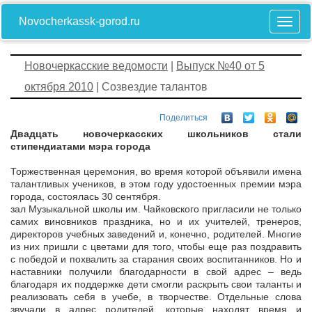
Novocherkassk-gorod.ru
Новочеркасские ведомости
|
Выпуск №40 от 5
октября 2010
| Созвездие талантов
Поделиться
Двадцать новочеркасских школьников стали
стипендиатами мэра города
Торжественная церемония, во время которой объявили имена
талантливых учеников, в этом году удостоенных премии мэра
города, состоялась 30 сентября.
зал Музыкальной школы им. Чайковского пригласили не только
самих виновников праздника, но и их учителей, тренеров,
директоров учебных заведений и, конечно, родителей. Многие
из них пришли с цветами для того, чтобы еще раз поздравить
с победой и похвалить за старания своих воспитанников. Но и
наставники получили благодарности в свой адрес – ведь
благодаря их поддержке дети смогли раскрыть свои таланты и
реализовать себя в учебе, в творчестве. Отдельные слова
звучали в адрес родителей, которые находят время и