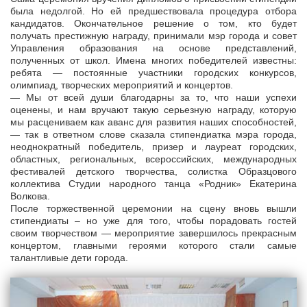
была недолгой. Но ей предшествовала процедура отбора
кандидатов. Окончательное решение о том, кто будет
получать престижную награду, принимали мэр города и совет
Управления образования на основе представлений,
полученных от школ. Имена многих победителей известны:
ребята — постоянные участники городских конкурсов,
олимпиад, творческих мероприятий и концертов.
— Мы от всей души благодарны за то, что наши успехи
оценены, и нам вручают такую серьезную награду, которую
мы расцениваем как аванс для развития наших способностей,
— так в ответном слове сказала стипендиатка мэра города,
неоднократный победитель, призер и лауреат городских,
областных, региональных, всероссийских, международных
фестивалей детского творчества, солистка Образцового
коллектива Студии народного танца «Родник» Екатерина
Волкова.
После торжественной церемонии на сцену вновь вышли
стипендиаты – но уже для того, чтобы порадовать гостей
своим творчеством — мероприятие завершилось прекрасным
концертом, главными героями которого стали самые
талантливые дети города.