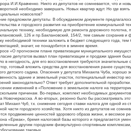
рора И.И.Кравченко. Никто из депутатов не сомневается, что и нов
воротной необходимо завершать. Новых квартир ждут. Но где взять
нциальных новоселов?
ние предложили депутаты. В обсуждаемом документе предлагалос
тельства и городского развития на приобретение коммунальной те
нальную технику, необходимую для ремонта дорожного полотна, п
клановский, 126 и пр.Баклановский, 154/2, тем самым сохранив и
ку необходимой техники заложить в бюджет следующего года, тем 
ектацией, значит, не понадобится в зимнее время.
росе «О прогнозном плане приватизации муниципального имущест
ласие депутатов вызвал план приватизации и продажи здания быше
о в негодность, для его восстановления требуются значительные с
тор, готовый вложить средства для восстановления ранее существ
ого детского садика. Опасения у депутата Михаила Чуба, хорошо зн
венность здание и земельный участок, потенциальный инвестор мо
ений законодательно? Ответ требует дополнительной проработки.
сении изменений в «Положение о земельном налоге на территори
скольким причинам. Во-первых, комплект необходимых документов
а Новочеркасска. А во-вторых, резонно было бы рассматривать это
ат Михаил Чуб, т.к. снижение сегодня ставки налога для одной из 
ной части городского хозяйства. Хотя никто из депутатов не сомнев
тся продвижение ценностей здорового образа жизни, и весомое ре
она «Ермак», бремя налоговой базы которого и предлагается умен
еленные другим городским физкультурно-спортивным комплексам, и
обоснование таковых.