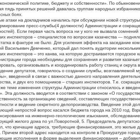
кономической политике, бюджету и собственности». По обыкновен
я пядь принятых решений давалась группам народных избранников 
сных боях.
е атаки на докладчиков начались при обсуждении новой структур
мирование пресс-службы(4 должности) Администрации и сокращен
остей). Если первая часть вопроса ни у кого не вызвала сомнений
их инспекторов – специалистов по вопросам казачества — подняло 
татка в фактуре не было. Для усиления эффекта на заседание ко
й Васильевич Демченко, который дал понять аудитории нескольким
их инспекторов – это канва, на которую достраивается городское 
истрации города необходимы для сохранения и развития казачье
ровать, организовывать и координировать работу станиц и округа 
дение депутатов, говорилось о создании службы, возглавляемой
ы», введенной в связи с важностью данного направления деятельн
ества, и двух его помощников – старших инспекторов. Т.е. сокращ
 же теме изменения структуры Администрации относилось и введе
». Эта должность вводится в соответствии с законом «О государств
ственность за организацию сведений, составляющих государствен
тности и ведение секретного делопроизводства. Введение этой до
ющий непростой вопрос касался бюджета города на 2010 год. Взр
сирования на инженерно-геологические изыскания, обследование 
рукций жилого дома по ул.Поворотной, 5. Председатель депутатс
л, что кричащие адреса, требующие финансирования, это жилые до
. Причем второй адрес находится на контроле в Прокуратуре горо
ующие исполнения в форме выделения финансирования – добавил