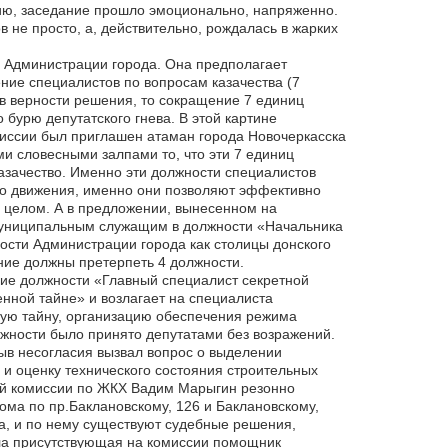
ию, заседание прошло эмоционально, напряженно.
не просто, а, действительно, рождалась в жарких
ы Администрации города. Она предполагает
ие специалистов по вопросам казачества (7
 в верности решения, то сокращение 7 единиц
бурю депутатского гнева. В этой картине
миссии был приглашен атаман города Новочеркасска
и словесными залпами то, что эти 7 единиц
казачество. Именно эти должности специалистов
го движения, именно они позволяют эффективно
в целом. А в предложении, вынесенном на
 муниципальным служащим в должности «Начальника
ости Администрации города как столицы донского
ение должны претерпеть 4 должности.
ние должности «Главный специалист секретной
енной тайне» и возлагает на специалиста
ную тайну, организацию обеспечения режима
лжности было принято депутатами без возражений.
ыв несогласия вызвал вопрос о выделении
и оценку технического состояния строительных
кой комиссии по ЖКХ Вадим Марыгин резонно
ма по пр.Баклановскому, 126 и Баклановскому,
да, и по нему существуют судебные решения,
а присутствующая на комиссии помощник