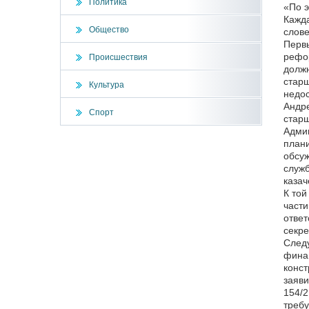
Политика
«По э
Кажда
Общество
слове
Первы
рефор
Происшествия
должн
старш
Культура
недос
Андре
Спорт
старш
Админ
плани
обсуж
служб
казач
К той
части
ответ
секре
Следу
финан
конст
заяви
154/2
треб