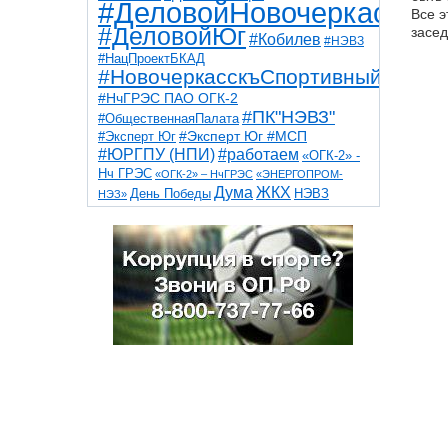
#ДеловойНовочеркасск
Все э
#ДеловойЮг
засед
#Кобилев
#НЭВЗ
#НацПроектБКАД
#НовочеркасскъСпортивный
#НчГРЭС ПАО ОГК-2
#ПК"НЭВЗ"
#ОбщественнаяПалата
#Эксперт Юг
#Эксперт Юг #МСП
#ЮРГПУ (НПИ)
#работаем
«ОГК-2» -
Нч ГРЭС
«ОГК-2» – НчГРЭС
«ЭНЕРГОПРОМ-
Дума
ЖКХ
НЭВЗ
День Победы
НЭЗ»
ТНТ
НчГРЭС
Победа
Собор
ТПП
благоустройство
ветераны
выборы
дети
дороги
казаки
коррупция
космос
парк
общественная палата
пожар
роща
спорт
художники
театр
транспорт