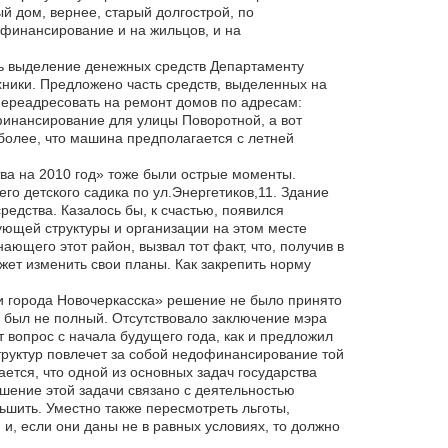
ый дом, вернее, старый долгострой, по
 финансирование и на жильцов, и на
ь выделение денежных средств Департаменту
хники. Предложено часть средств, выделенных на
ереадресовать на ремонт домов по адресам:
 финансирование для улицы Поворотной, а вот
более, что машина предполагается с летней
ва на 2010 год» тоже были острые моменты.
го детского садика по ул.Энергетиков,11. Здание
редства. Казалось бы, к счастью, появился
ующей структуры и организации на этом месте
ающего этот район, вызвал тот факт, что, получив в
жет изменить свои планы. Как закрепить норму
и города Новочеркасска» решение не было принято
 был не полный. Отсутствовало заключение мэра
т вопрос с начала будущего года, как и предложил
структур повлечет за собой недофинансирование той
ается, что одной из основных задач государства
шение этой задачи связано с деятельностью
ьшить. Уместно также пересмотреть льготы,
, если они даны не в равных условиях, то должно