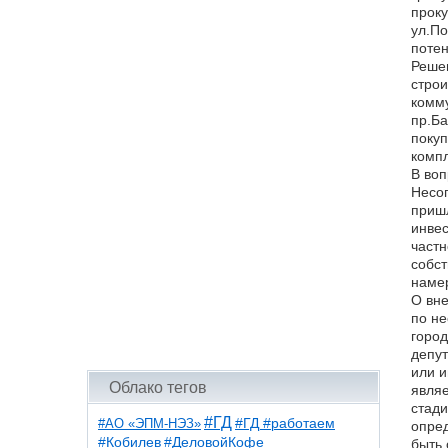
проку
ул.По
поте
Реше
строи
комму
пр.Ба
покуп
компл
В воп
Несог
пришл
инвес
частн
собст
намер
О вне
по не
город
депут
или и
Облако тегов
являе
стади
#ГД
#АО «ЭПМ-НЭЗ»
#ГД #работаем
опред
#ДеловойКофе
#Кобилев
быть 