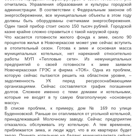
отчитались Управления образования и культуры городской
администрации. В соответствии с Федеральным законом об
энергосбережении, все муниципальные объекты в этом году
должны быть оборудованы счетчиками энергосбережения.
Один такой прибор стоит около 150 тысяч рублей. Городской
казне крайне сложно справиться с такой нагрузкой сразу.
Что касается готовности жилого фонда к зиме, около 90
процентов жилья в Новочеркасске может уже сейчас вступить
в отопительный сезон. Готова к зиме и основная масса
муниципальных котельных, нет нареканий относительно
работы МУП «Тепловые сети». Из немуниципальных
предприятий о своей готовности к зиме заявили
Новочеркасская ГРЭС и фирма «ТОК». Одна из проблем,
которую сейчас пытаются решить на областном уровне, –
задолженность УК перед ресурсоснабжающими
организациями. Сейчас составляется график погашения
долгов. Сложнее именно с теми домами и котельными,
которые не входят в ту самую благополучную «основную
массу».
В списке проблем, к примеру, дом № 169 по улице
Буденновской. Раньше он отапливался от угольной котельной,
принадлежавшей Молочному заводу. Сейчас предприятие
отказалось обслуживать эту котельную. А тем временем,
приближается зима, и люди ждут, что в их квартирах будет
тепло. Принять котельную на баланс муниципалитета сейчас