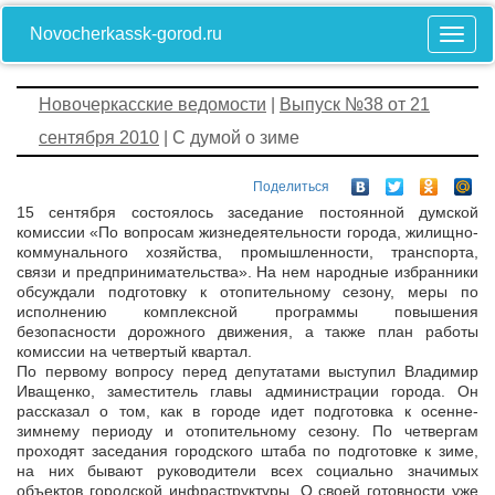
Novocherkassk-gorod.ru
Новочеркасские ведомости
|
Выпуск №38 от 21
сентября 2010
| С думой о зиме
Поделиться
15 сентября состоялось заседание постоянной думской
комиссии «По вопросам жизнедеятельности города, жилищно-
коммунального хозяйства, промышленности, транспорта,
связи и предпринимательства». На нем народные избранники
обсуждали подготовку к отопительному сезону, меры по
исполнению комплексной программы повышения
безопасности дорожного движения, а также план работы
комиссии на четвертый квартал.
По первому вопросу перед депутатами выступил Владимир
Иващенко, заместитель главы администрации города. Он
рассказал о том, как в городе идет подготовка к осенне-
зимнему периоду и отопительному сезону. По четвергам
проходят заседания городского штаба по подготовке к зиме,
на них бывают руководители всех социально значимых
объектов городской инфраструктуры. О своей готовности уже