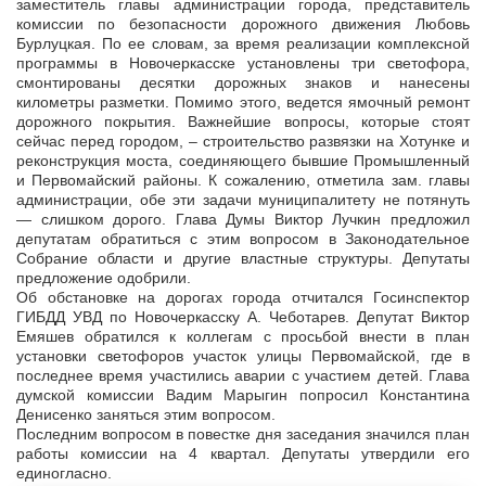
заместитель главы администрации города, представитель
комиссии по безопасности дорожного движения Любовь
Бурлуцкая. По ее словам, за время реализации комплексной
программы в Новочеркасске установлены три светофора,
смонтированы десятки дорожных знаков и нанесены
километры разметки. Помимо этого, ведется ямочный ремонт
дорожного покрытия. Важнейшие вопросы, которые стоят
сейчас перед городом, – строительство развязки на Хотунке и
реконструкция моста, соединяющего бывшие Промышленный
и Первомайский районы. К сожалению, отметила зам. главы
администрации, обе эти задачи муниципалитету не потянуть
— слишком дорого. Глава Думы Виктор Лучкин предложил
депутатам обратиться с этим вопросом в Законодательное
Собрание области и другие властные структуры. Депутаты
предложение одобрили.
Об обстановке на дорогах города отчитался Госинспектор
ГИБДД УВД по Новочеркасску А. Чеботарев. Депутат Виктор
Емяшев обратился к коллегам с просьбой внести в план
установки светофоров участок улицы Первомайской, где в
последнее время участились аварии с участием детей. Глава
думской комиссии Вадим Марыгин попросил Константина
Денисенко заняться этим вопросом.
Последним вопросом в повестке дня заседания значился план
работы комиссии на 4 квартал. Депутаты утвердили его
единогласно.