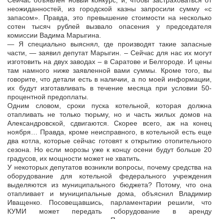
Сейчас объявлен новый конкурс, и, чтобы застраховаться от
неожиданностей, из городской казны запросили сумму «с
запасом». Правда, это превышение стоимости на несколько
сотен тысяч рублей вызвало опасения у председателя
комиссии Вадима Марыгина.
— Я специально выяснял, где производят такие запасные
части, — заявил депутат Марыгин. – Сейчас для нас их могут
изготовить на двух заводах – в Саратове и Белгороде. И цены
там намного ниже заявленной вами суммы. Кроме того, вы
говорите, что детали есть в наличии, а по моей информации,
их будут изготавливать в течение месяца при условии 50-
процентной предоплаты.
Одним словом, сроки пуска котельной, которая должна
отапливать не только тюрьму, но и часть жилых домов на
Александровской, сдвигаются. Скорее всего, аж на конец
ноября… Правда, кроме неисправного, в котельной есть еще
два котла, которые сейчас готовят к открытию отопительного
сезона. Но если морозы уже к концу осени будут больше 20
градусов, их мощности может не хватить.
У некоторых депутатов возникли вопросы, почему средства на
оборудование для котельной федерального учреждения
выделяются из муниципального бюджета? Потому, что она
отапливает и муниципальные дома, объяснил Владимир
Иващенко. Посовещавшись, парламентарии решили, что
КУМИ может передать оборудование в аренду