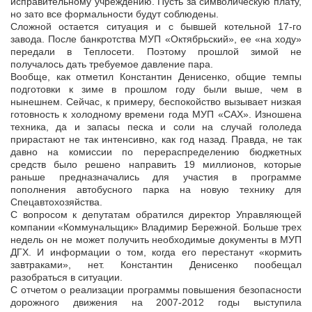
исправительному учреждению. Пусть за символическую плату,
но зато все формальности будут соблюдены.
Сложной остается ситуация и с бывшей котельной 17-го
завода. После банкротства МУП «Октябрьский», ее «на ходу»
передали в Теплосети. Поэтому прошлой зимой не
получалось дать требуемое давление пара.
Вообще, как отметил Константин Денисенко, общие темпы
подготовки к зиме в прошлом году были выше, чем в
нынешнем. Сейчас, к примеру, беспокойство вызывает низкая
готовность к холодному времени года МУП «САХ». Изношена
техника, да и запасы песка и соли на случай гололеда
прирастают не так интенсивно, как год назад. Правда, не так
давно на комиссии по перераспределению бюджетных
средств было решено направить 19 миллионов, которые
раньше предназначались для участия в программе
пополнения автобусного парка на новую технику для
Спецавтохозяйства.
С вопросом к депутатам обратился директор Управляющей
компании «Коммунальщик» Владимир Бережной. Больше трех
недель он не может получить необходимые документы в МУП
ДГХ. И информации о том, когда его перестанут «кормить
завтраками», нет. Константин Денисенко пообещал
разобраться в ситуации.
С отчетом о реализации программы повышения безопасности
дорожного движения на 2007-2012 годы выступила