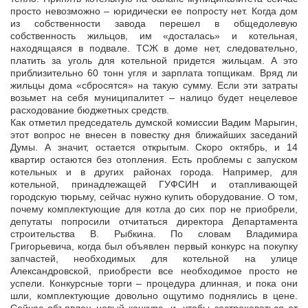
просто невозможно – юридически ее попросту нет. Когда дом
из собственности завода перешел в общедолевую
собственность жильцов, им «досталась» и котельная,
находящаяся в подвале. ТСЖ в доме нет, следовательно,
платить за уголь для котельной придется жильцам. А это
приблизительно 60 тонн угля и зарплата топщикам. Вряд ли
жильцы дома «сбросятся» на такую сумму. Если эти затраты
возьмет на себя муниципалитет – налицо будет нецелевое
расходование бюджетных средств.
Как отметил председатель думской комиссии Вадим Марыгин,
этот вопрос не внесен в повестку дня ближайших заседаний
Думы. А значит, остается открытым. Скоро октябрь, и 14
квартир остаются без отопления. Есть проблемы с запуском
котельных и в других районах города. Например, для
котельной, принадлежащей ГУФСИН и отапливающей
городскую тюрьму, сейчас нужно купить оборудование. О том,
почему комплектующие для котла до сих пор не приобрели,
депутаты попросили отчитаться директора Департамента
строительства В. Рыбкина. По словам Владимира
Григорьевича, когда был объявлен первый конкурс на покупку
запчастей, необходимых для котельной на улице
Александровской, приобрести все необходимое просто не
успели. Конкурсные торги – процедура длинная, и пока они
шли, комплектующие довольно ощутимо поднялись в цене.