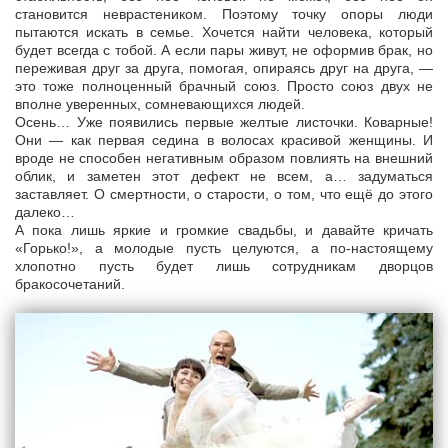
становится неврастеником. Поэтому точку опоры люди
пытаются искать в семье. Хочется найти человека, который
будет всегда с тобой. А если пары живут, не оформив брак, но
переживая друг за друга, помогая, опираясь друг на друга, —
это тоже полноценный брачный союз. Просто союз двух не
вполне уверенных, сомневающихся людей.
Осень… Уже появились первые желтые листочки. Коварные!
Они — как первая седина в волосах красивой женщины. И
вроде не способен негативным образом повлиять на внешний
облик, и заметен этот дефект не всем, а… задуматься
заставляет. О смертности, о старости, о том, что ещё до этого
далеко…
А пока лишь яркие и громкие свадьбы, и давайте кричать
«Горько!», а молодые пусть целуются, а по-настоящему
хлопотно пусть будет лишь сотрудникам дворцов
бракосочетаний.