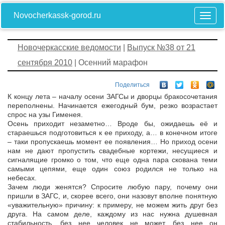
Novocherkassk-gorod.ru
Новочеркасские ведомости
|
Выпуск №38 от 21
сентября 2010
| Осенний марафон
Поделиться
К концу лета – началу осени ЗАГСы и дворцы бракосочетания
переполнены. Начинается ежегодный бум, резко возрастает
спрос на узы Гименея.
Осень приходит незаметно… Вроде бы, ожидаешь её и
стараешься подготовиться к ее приходу, а… в конечном итоге
– таки пропускаешь момент ее появления… Но приход осени
нам не дают пропустить свадебные кортежи, несущиеся и
сигналящие громко о том, что еще одна пара скована теми
самыми цепями, еще один союз родился не только на
небесах.
Зачем люди женятся? Спросите любую пару, почему они
пришли в ЗАГС, и, скорее всего, они назовут вполне понятную
«уважительную» причину: к примеру, не можем жить друг без
друга. На самом деле, каждому из нас нужна душевная
стабильность, без нее человек не может, без нее он