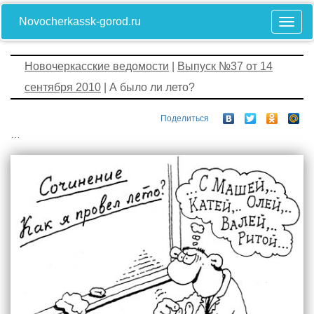
Novocherkassk-gorod.ru
Новочеркасские ведомости
|
Выпуск №37 от 14
сентября 2010
| А было ли лето?
Поделиться
…