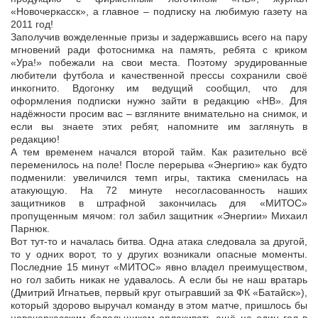
«Новочеркасск», а главное – подписку на любимую газету на
2011 год!
Заполучив вожделенные призы и задержавшись всего на пару
мгновений ради фотоснимка на память, ребята с криком
«Ура!» побежали на свои места. Поэтому эрудированные
любители футбола и качественной прессы сохранили своё
инкогнито. Вдогонку им ведущий сообщил, что для
оформления подписки нужно зайти в редакцию «НВ». Для
надёжности просим вас – взгляните внимательно на снимок, и
если вы знаете этих ребят, напомните им заглянуть в
редакцию!
А тем временем начался второй тайм. Как разительно всё
переменилось на поле! После перерыва «Энергию» как будто
подменили: увеличился темп игры, тактика сменилась на
атакующую. На 72 минуте несогласованность наших
защитников в штрафной закончилась для «МИТОС»
пропущенным мячом: гол забил защитник «Энергии» Михаил
Парнюк.
Вот тут-то и началась битва. Одна атака следовала за другой,
то у одних ворот, то у других возникали опасные моменты.
Последние 15 минут «МИТОС» явно владел преимуществом,
но гол забить никак не удавалось. А если бы не наш вратарь
(Дмитрий Игнатьев, первый круг отыгравший за ФК «Батайск»),
который здорово выручал команду в этом матче, пришлось бы