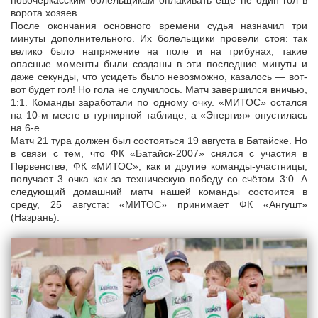
новочеркасским болельщикам оплакивать ещё не один гол в
ворота хозяев.
После окончания основного времени судья назначил три
минуты дополнительного. Их болельщики провели стоя: так
велико было напряжение на поле и на трибунах, такие
опасные моменты были созданы в эти последние минуты и
даже секунды, что усидеть было невозможно, казалось — вот-
вот будет гол! Но гола не случилось. Матч завершился вничью,
1:1. Команды заработали по одному очку. «МИТОС» остался
на 10-м месте в турнирной таблице, а «Энергия» опустилась
на 6-е.
Матч 21 тура должен был состояться 19 августа в Батайске. Но
в связи с тем, что ФК «Батайск-2007» снялся с участия в
Первенстве, ФК «МИТОС», как и другие команды-участницы,
получает 3 очка как за техническую победу со счётом 3:0. А
следующий домашний матч нашей команды состоится в
среду, 25 августа: «МИТОС» принимает ФК «Ангушт»
(Назрань).