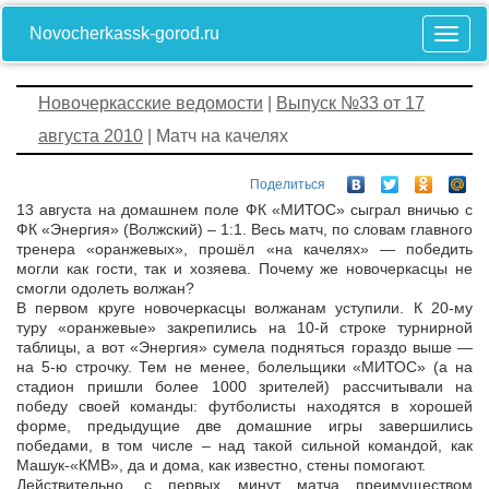
Novocherkassk-gorod.ru
Новочеркасские ведомости
|
Выпуск №33 от 17
августа 2010
| Матч на качелях
Поделиться
13 августа на домашнем поле ФК «МИТОС» сыграл вничью с
ФК «Энергия» (Волжский) – 1:1. Весь матч, по словам главного
тренера «оранжевых», прошёл «на качелях» — победить
могли как гости, так и хозяева. Почему же новочеркасцы не
смогли одолеть волжан?
В первом круге новочеркасцы волжанам уступили. К 20-му
туру «оранжевые» закрепились на 10-й строке турнирной
таблицы, а вот «Энергия» сумела подняться гораздо выше —
на 5-ю строчку. Тем не менее, болельщики «МИТОС» (а на
стадион пришли более 1000 зрителей) рассчитывали на
победу своей команды: футболисты находятся в хорошей
форме, предыдущие две домашние игры завершились
победами, в том числе – над такой сильной командой, как
Машук-«КМВ», да и дома, как известно, стены помогают.
Действительно, с первых минут матча преимуществом