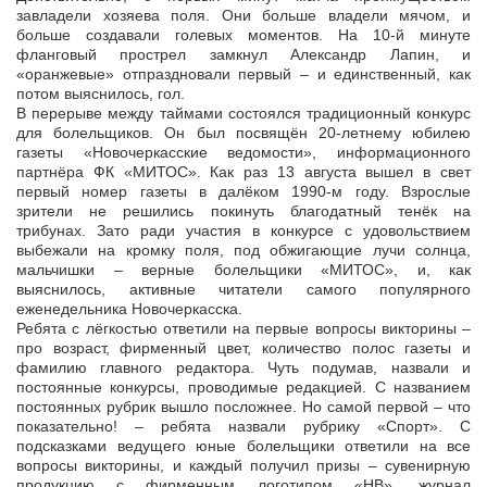
завладели хозяева поля. Они больше владели мячом, и
больше создавали голевых моментов. На 10-й минуте
фланговый прострел замкнул Александр Лапин, и
«оранжевые» отпраздновали первый – и единственный, как
потом выяснилось, гол.
В перерыве между таймами состоялся традиционный конкурс
для болельщиков. Он был посвящён 20-летнему юбилею
газеты «Новочеркасские ведомости», информационного
партнёра ФК «МИТОС». Как раз 13 августа вышел в свет
первый номер газеты в далёком 1990-м году. Взрослые
зрители не решились покинуть благодатный тенёк на
трибунах. Зато ради участия в конкурсе с удовольствием
выбежали на кромку поля, под обжигающие лучи солнца,
мальчишки – верные болельщики «МИТОС», и, как
выяснилось, активные читатели самого популярного
еженедельника Новочеркасска.
Ребята с лёгкостью ответили на первые вопросы викторины –
про возраст, фирменный цвет, количество полос газеты и
фамилию главного редактора. Чуть подумав, назвали и
постоянные конкурсы, проводимые редакцией. С названием
постоянных рубрик вышло посложнее. Но самой первой – что
показательно! – ребята назвали рубрику «Спорт». С
подсказками ведущего юные болельщики ответили на все
вопросы викторины, и каждый получил призы – сувенирную
продукцию с фирменным логотипом «НВ», журнал