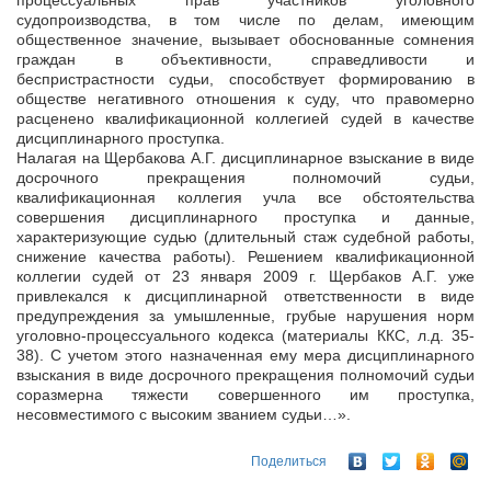
процессуальных прав участников уголовного
судопроизводства, в том числе по делам, имеющим
общественное значение, вызывает обоснованные сомнения
граждан в объективности, справедливости и
беспристрастности судьи, способствует формированию в
обществе негативного отношения к суду, что правомерно
расценено квалификационной коллегией судей в качестве
дисциплинарного проступка.
Налагая на Щербакова А.Г. дисциплинарное взыскание в виде
досрочного прекращения полномочий судьи,
квалификационная коллегия учла все обстоятельства
совершения дисциплинарного проступка и данные,
характеризующие судью (длительный стаж судебной работы,
снижение качества работы). Решением квалификационной
коллегии судей от 23 января 2009 г. Щербаков А.Г. уже
привлекался к дисциплинарной ответственности в виде
предупреждения за умышленные, грубые нарушения норм
уголовно-процессуального кодекса (материалы ККС, л.д. 35-
38). С учетом этого назначенная ему мера дисциплинарного
взыскания в виде досрочного прекращения полномочий судьи
соразмерна тяжести совершенного им проступка,
несовместимого с высоким званием судьи…».
Поделиться