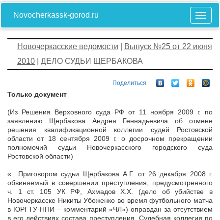
Novocherkassk-gorod.ru
Новочеркасские ведомости
|
Выпуск №25 от 22 июня
2010
| ДЕЛО СУДЬИ ЩЕРБАКОВА
Поделиться
Только документ
(Из Решения Верховного суда РФ от 11 ноября 2009 г. по
заявлению Щербакова Андрея Геннадьевича об отмене
решения квалификационной коллегии судей Ростовской
области от 18 сентября 2009 г. о досрочном прекращении
полномочий судьи Новочеркасского городского суда
Ростовской области)
«…Приговором судьи Щербакова А.Г. от 26 декабря 2008 г.
обвиняемый в совершении преступления, предусмотренного
ч. 1 ст. 105 УК РФ, Ахмадов X.X. (дело об убийстве в
Новочеркасске Никиты Убоженко во время футбольного матча
в ЮРГТУ-НПИ – комментарий «ЧЛ») оправдан за отсутствием
в его действиях состава преступления. Судебная коллегия по