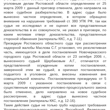
уголовным делам Ростовской области определением от 25
марта 2009 г. данный приговор отменила, дело направила на
новое судебное разбирательство. В адрес судьи было
вынесено частное определение, в котором обращено
внимание на нарушение требований ст. 380 УПК РФ, так как
судья не исследовал и не оценил все представленные
доказательства в их совокупности, не указал в приговоре, по
каким мотивам отверг доказательства, представленные
стороной обвинения (материалы ККС, л.д. 7-11).
Президиум Ростовского областного суда при рассмотрении
надзорной жалобы Маслова С.Г. установил, что резолютивная
часть, имеющегося в деле постановления Новочеркасского
городского суда Ростовской области от 23 октября 2006 г.,
вынесенного судьей Щербаковым А.Г., отличается от
представленной осужденным копии постановления,
заверенной этим же судьей, в оригинал постановления,
подшитого в уголовное дело, внесены изменения вне
совещательной комнаты. Постановлением президиума от 5
марта 2009 г. указанное постановление в связи с
существенным нарушением уголовно-процессуального закона
было отменено, дело направлено на новое судебное
рассмотрение, в адрес судьи вынесено частное
постановление (материалы ККС, л.д. 12-16).
Такие действия судьи не только грубо нарушают требования
Уголовно-процессуального кодекса Российской Федерации,