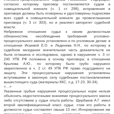
согласно которому приговор постановляется судом в
совещательной комнате (ч. 1 ст. 298), исправления в
приговоре должны быть оговорены и удостоверены подписями
всех судей в совещательной комнате до провозглашения
приговора (ч. 3 ст. 303), но и умаляют авторитет судебной
власти.
Небрежное отношение судьи к своим должностным
обязанностям, несоблюдение требований уголовно-
процессуального закона установлено и по уголовным делам: в
отношении Исаевой Е.О. и Леденева Н.Н., по которому в
судебном заседании значительная часть доказательств не
была оглашена и исследована, однако в нарушение ч. 3 ст.
240 УПК РФ положена в основу приговора; в отношении
Крылова А.Ю., по которому было грубо нарушено
закрепленное в ч. 2 ст. 49 УПК РФ право подсудимого на
защиту. Эти процессуальные нарушения установлены
вступившими в законную силу судебными постановлениями
вышестоящего суда (материалы ККС, л.д. 17-23, 30-34).
<…>
Указанные грубые нарушения процессуальных норм нельзя
объяснить недостаточными знаниями процессуального закона
либо отсутствием у судьи опыта работы. Щербаков А.Г. имел
второй квалификационный класс судьи, стаж его работы в
должности судьи составляет свыше 13 лет. Игнорирование им