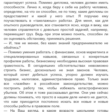
гарантирует успеха. Помимо диплома, человек должен иметь
способности. Лично я, когда беру к себе на работу человека,
определяю, на что он способен, не по тому, какие дипломы он
предоставляет и какой у него опыт. Я поручаю ему
поучаствовать в «такелажных» работах. Для меня, как для
опытного руководителя, все становится ясно, когда я вижу, как
человек справляется с довольно простой задачей, например,
перемещает груз. Ведь при этом можно понять, способен ли
он оценивать обстановку, принимать решения.
— И, тем не менее, без каких знаний предпринимателю не
обойтись?
— Помимо умения работать с финансами, основ маркетинга и
специализированных навыков, связанных с конкретным
профилем работы, бизнесмену необходима высокая правовая
грамотность. В сегодняшних обстоятельствах невозможно
строить бизнес, досконально не зная законов. Человек,
который хочет добиться успеха, упорно должен изучать
трудовое, налоговое, административное право. Только зная
все «лазейки» в российском законодательстве, можно
построить работу так, чтобы избежать катастрофических
убытков. Об этом я тоже рассказывал детям. Они уже сейчас
должны понимать, что просто в нашем деле ничего не дается,
что нам приходится постоянно искать все новые и новые
способы работы в правовом поле.
— На Ваш взгляд, в каком возрасте школьники готовы