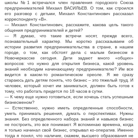
школы №1 встречался член правления городского Союза
предпринимателей Михаил ВАСИЛЬЕВ. О том, как строился
его разговор с детьми, Михаил Константинович рассказал
корреспонденту «В».
— Михаил Константинович, расскажите, какова цель такого
общения предпринимателей и детей?
— Я думаю, что такие встречи носят, прежде всего,
познавательный характер. Мы коротко рассказываем об
истории развития предпринимательства в стране, в нашем
городе, о том, как обстоят дела с малым бизнесом в
Новочеркасске сегодня. Дети задают много «общих»
вопросов: что нужно для открытия бизнеса, какой уровень
знаний необходим начинающему предпринимателю? Им все
видится в каком-то романтическом ореоле. Я же сразу
стараюсь дать детям понять, что бизнес – это тяжелый труд. И
человек, который хочет им заниматься, должен быть готов к
тому, что работать придется по 18 часов в сутки.
— К чему еще нужно готовиться, если хочешь стать успешным
бизнесменом?
— Естественно, нужно иметь определенные способности,
уметь принимать решения, думать о перспективах. Нужны
знания. Без определенного набора знаний и навыков бизнес
не построить, это все понимают. Я вспоминаю времена, когда
я только начинал свой бизнес, открывал ко-оператив. Именно
тогда я понял, что наличие, скажем, высшего образования не