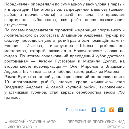
Победителей определяли по суммарному весу улова в первый
и второй дни. При этом рыба, запрещённая к вылову (шемая,
рыбец и прочие экзоты), в зачёт не шла. По правилам
спортивного рыболовства, вся рыба после взвешивания
отпускается.
По словам председателя городской Федерации спортивного и
любительского рыболовства Владимира Андреева, турнир по
фидеру проводился уже в третий раз и был посвящён памяти
Евгения Исакова, инструктора Школы рыболовного
мастерства, который развивал в Новочеркасске ловлю на
фидер. По итогам соревнований преходящий кубок достался
ростовчанам — Антону Пустовому и Михаилу Долгих, на
втором месте новочеркасцы — Олег Миронов и Владимир
Андреев. В личном зачете победил также рыбак из Ростова —
Роман Букин (во второй день соревнований он наловил почти
10 килограммов рыбы!), вторым среди «личников» стал
Владимир Андреев. А самой крупной рыбой, выловленной
участниками турнира, стал карась серебристый весом 790
граммов.
Поделиться
←
НИКОЛАЙ КРАСУЛИН: «ЧТО
ПЕРЕКРЫТИЯ ПРОГНУЛИСЬ НАД
БЫЛО, ТО БЫЛО…»
КАТКОМ
→