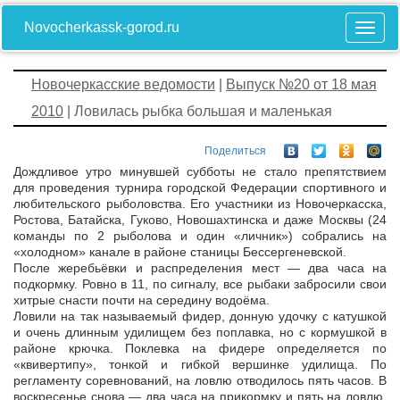
Novocherkassk-gorod.ru
Новочеркасские ведомости
|
Выпуск №20 от 18 мая
2010
| Ловилась рыбка большая и маленькая
Поделиться
Дождливое утро минувшей субботы не стало препятствием
для проведения турнира городской Федерации спортивного и
любительского рыболовства. Его участники из Новочеркасска,
Ростова, Батайска, Гуково, Новошахтинска и даже Москвы (24
команды по 2 рыболова и один «личник») собрались на
«холодном» канале в районе станицы Бессергеневской.
После жеребьёвки и распределения мест — два часа на
подкормку. Ровно в 11, по сигналу, все рыбаки забросили свои
хитрые снасти почти на середину водоёма.
Ловили на так называемый фидер, донную удочку с катушкой
и очень длинным удилищем без поплавка, но с кормушкой в
районе крючка. Поклевка на фидере определяется по
«квивертипу», тонкой и гибкой вершинке удилища. По
регламенту соревнований, на ловлю отводилось пять часов. В
воскресенье снова — два часа на прикормку и пять на ловлю.